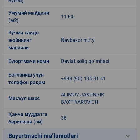
бўлса)
Умумий майдони
11.63
(м2)
Кўчма савдо
жойининг
Navbaxor m.f.y
манзили
Буюртмачи номи
Davlat soliq qo`mitasi
Боғланиш учун
+998 (90) 135 31 41
телефон рақам
ALIMOV JAXONGIR
Масъул шахс
BAXTIYAROVICH
Қанча муддатга
36
берилиши (ой)
keyboard_arrow_down
Buyurtmachi ma’lumotlari