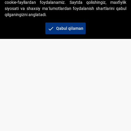
cookie-fayllardan foydalanamiz. Saytda qolishingiz, maxfiylik
siyosati va shaxsiy ma`lumotlardan foydalanish shartlarini qabul
qilganingizni anglatadi.
Copyright © 2017-2026. "Elektron onlayn-auksionlarni
tashkil etish" AJ. Barcha huquqlar himoyalangan
check
Qabul qilaman
To‘lov usullari
Bog‘lanish
+998 71 202-21-11