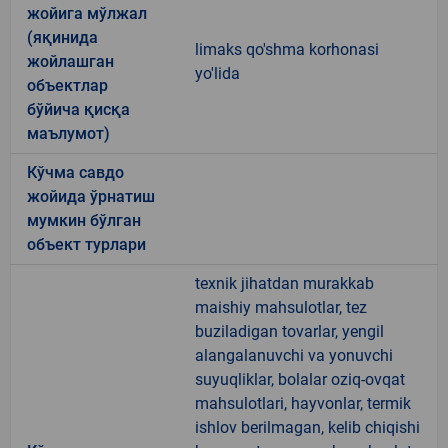
жойига мўлжал
(яқинида
limaks qo'shma korhonasi
жойлашган
yo'lida
объектлар
бўйича қисқа
маълумот)
Кўчма савдо
жойида ўрнатиш
мумкин бўлган
объект турлари
texnik jihatdan murakkab
maishiy mahsulotlar, tez
buziladigan tovarlar, yengil
alangalanuvchi va yonuvchi
suyuqliklar, bolalar oziq-ovqat
mahsulotlari, hayvonlar, termik
ishlov berilmagan, kelib chiqishi