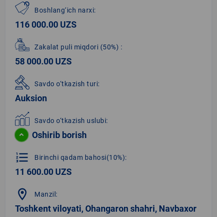
Boshlang‘ich narxi:
116 000.00 UZS
Zakalat puli miqdori
(50%)
:
58 000.00 UZS
Savdo o‘tkazish turi:
Auksion
Savdo o‘tkazish uslubi:
Oshirib borish
format_list_numbered
Birinchi qadam bahosi(10%):
11 600.00 UZS
location_on
Manzil:
Toshkent viloyati, Ohangaron shahri, Navbaxor