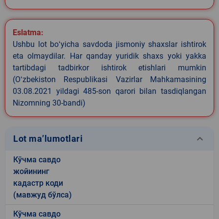
Eslatma:
Ushbu lot boʻyicha savdoda jismoniy shaxslar ishtirok
eta olmaydilar. Har qanday yuridik shaxs yoki yakka
tartibdagi tadbirkor ishtirok etishlari mumkin
(Oʻzbekiston Respublikasi Vazirlar Mahkamasining
03.08.2021 yildagi 485-son qarori bilan tasdiqlangan
Nizomning 30-bandi)
keyboard_arrow_down
Lot ma’lumotlari
Кўчма савдо
жойининг
кадастр коди
(мавжуд бўлса)
Кўчма савдо