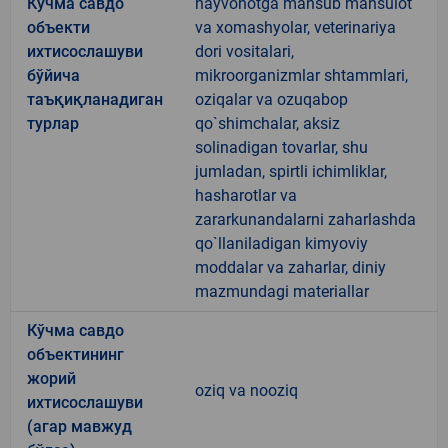
Кўчма савдо
hayvonotga mansub mahsulot
объекти
va xomashyolar, veterinariya
ихтисослашуви
dori vositalari,
бўйича
mikroorganizmlar shtammlari,
таъқиқланадиган
oziqalar va ozuqabop
турлар
qo`shimchalar, aksiz
solinadigan tovarlar, shu
jumladan, spirtli ichimliklar,
hasharotlar va
zararkunandalarni zaharlashda
qo`llaniladigan kimyoviy
moddalar va zaharlar, diniy
mazmundagi materiallar
Кўчма савдо
объектининг
жорий
oziq va nooziq
ихтисослашуви
(агар мавжуд