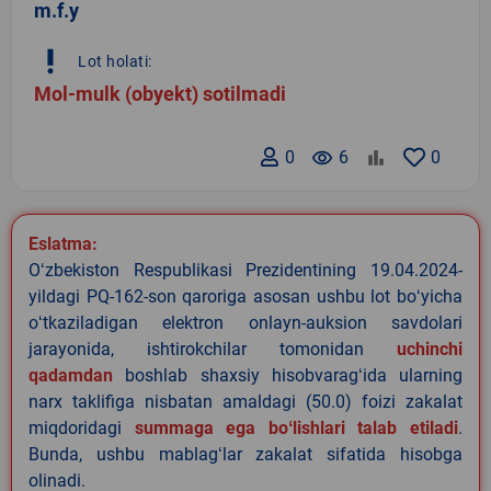
m.f.y
priority_high
Lot holati:
Mol-mulk (obyekt) sotilmadi
0
remove_red_eye
6
0
Eslatma:
Oʻzbekiston Respublikasi Prezidentining 19.04.2024-
yildagi PQ-162-son qaroriga asosan ushbu lot boʻyicha
oʻtkaziladigan elektron onlayn-auksion savdolari
jarayonida, ishtirokchilar tomonidan
uchinchi
qadamdan
boshlab shaxsiy hisobvaragʻida ularning
narx taklifiga nisbatan amaldagi (50.0) foizi zakalat
miqdoridagi
summaga ega boʻlishlari talab etiladi
.
Bunda, ushbu mablagʻlar zakalat sifatida hisobga
olinadi.