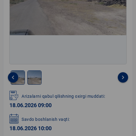
keyboard_arrow_left
keyboard_arrow_right
Item
1
Arizalarni qabul qilishning oxirgi muddati:
of
18.06.2026 09:00
2
Savdo boshlanish vaqti:
18.06.2026 10:00