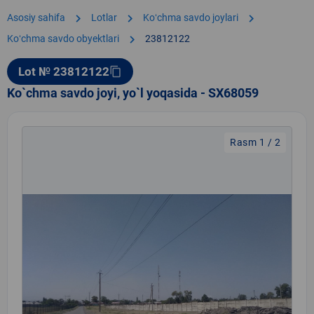
chevron_right
chevron_right
chevron_right
Asosiy sahifa
Lotlar
Koʻchma savdo joylari
chevron_right
Koʻchma savdo obyektlari
23812122
Lot № 23812122
content_copy
Ko`chma savdo joyi, yo`l yoqasida - SX68059
Rasm 1 / 2