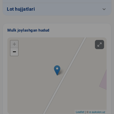
keyboard_arrow_down
Lot hujjatlari
Mulk joylashgan hudud
+
−
Leaflet
| ©
e-auksion.uz