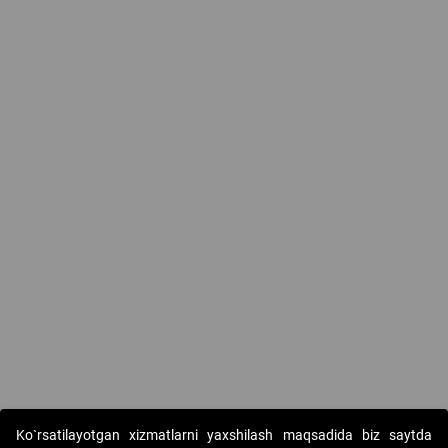
Ko`rsatilayotgan xizmatlarni yaxshilash maqsadida biz saytda