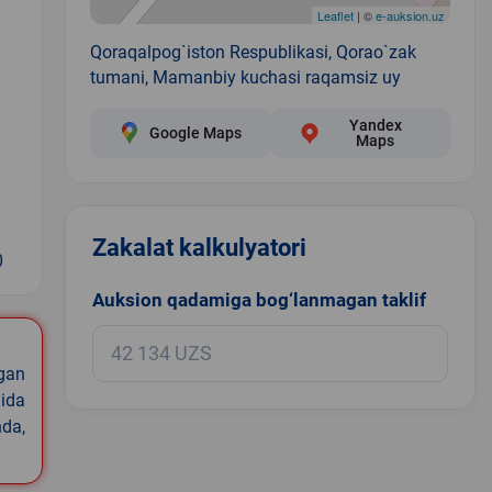
Leaflet
| ©
e-auksion.uz
Qoraqalpog`iston Respublikasi, Qorao`zak
tumani, Mamanbiy kuchasi raqamsiz uy
Yandex
Google Maps
Maps
Zakalat kalkulyatori
0
Auksion qadamiga bog‘lanmagan taklif
igan
ida
nda,