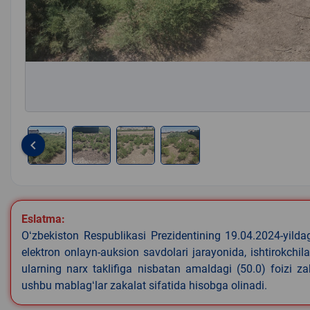
keyboard_arrow_left
Item
1
of
4
Eslatma:
Oʻzbekiston Respublikasi Prezidentining 19.04.2024-yild
elektron onlayn-auksion savdolari jarayonida, ishtirokchi
ularning narx taklifiga nisbatan amaldagi (50.0) foizi z
ushbu mablagʻlar zakalat sifatida hisobga olinadi.