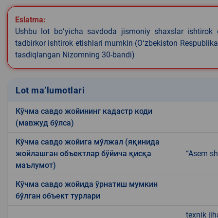
Eslatma:
Ushbu lot boʻyicha savdoda jismoniy shaxslar ishtirok 
tadbirkor ishtirok etishlari mumkin (Oʻzbekiston Respublik
tasdiqlangan Nizomning 30-bandi)
Lot ma’lumotlari
Кўчма савдо жойининг кадастр коди
(мавжуд бўлса)
Кўчма савдо жойига мўлжал (яқинида
жойлашган объектлар бўйича қисқа
“Asem sh
маълумот)
Кўчма савдо жойида ўрнатиш мумкин
бўлган объект турлари
texnik ji