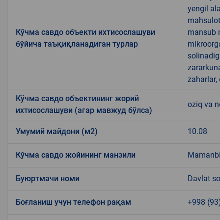
yengil al
mahsulotl
Кўчма савдо объекти ихтисослашуви
mansub ma
бўйича таъқиқланадиган турлар
mikroorg
solinadig
zararkun
zaharlar,
Кўчма савдо объектининг жорий
oziq va 
ихтисослашуви (агар мавжуд бўлса)
Умумий майдони (м2)
10.08
Кўчма савдо жойининг манзили
Mamanbiy
Буюртмачи номи
Davlat so
Боғланиш учун телефон рақам
+998 (93