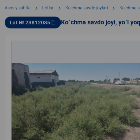
chevron_right
chevron_right
chevron_right
Asosiy sahifa
Lotlar
Koʻchma savdo joylari
Koʻchma s
Ko`chma savdo joyi, yo`l yo
Lot № 23812085
content_copy