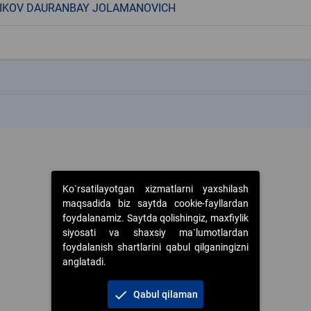
IKOV DAURANBAY JOLAMANOVICH
k
k
Ko`rsatilayotgan xizmatlarni yaxshilash
maqsadida biz saytda cookie-fayllardan
foydalanamiz. Saytda qolishingiz, maxfiylik
siyosati va shaxsiy ma`lumotlardan
foydalanish shartlarini qabul qilganingizni
anglatadi.
check
Qabul qilaman