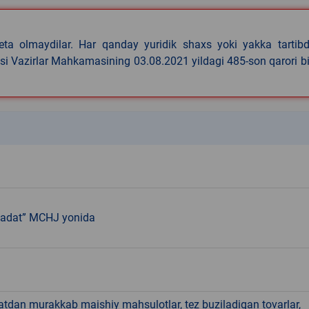
eta olmaydilar. Har qanday yuridik shaxs yoki yakka tartibd
asi Vazirlar Mahkamasining 03.08.2021 yildagi 485-son qarori b
k
adat” MCHJ yonida
hatdan murakkab maishiy mahsulotlar, tez buziladigan tovarlar,