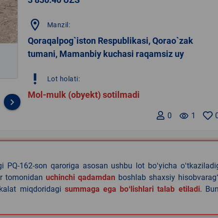
location_on
Manzil:
Qoraqalpog`iston Respublikasi, Qorao`zak
tumani, Mamanbiy kuchasi raqamsiz uy
priority_high
Lot holati:
Mol-mulk (obyekt) sotilmadi
keyboard_arrow_right
0
remove_red_eye
1
agi PQ-162-son qaroriga asosan ushbu lot boʻyicha oʻtkazilad
lar tomonidan
uchinchi qadamdan
boshlab shaxsiy hisobvaragʻ
akalat miqdoridagi
summaga ega boʻlishlari talab etiladi
. Bu