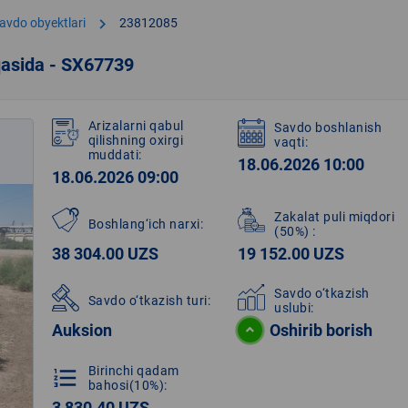
chevron_right
avdo obyektlari
23812085
qasida - SX67739
Arizalarni qabul
Savdo boshlanish
qilishning oxirgi
vaqti:
muddati:
18.06.2026 10:00
18.06.2026 09:00
Zakalat puli miqdori
Boshlang‘ich narxi:
(50%)
:
38 304.00 UZS
19 152.00 UZS
Savdo o‘tkazish
Savdo o‘tkazish turi:
uslubi:
Auksion
Oshirib borish
Birinchi qadam
format_list_numbered
bahosi(10%):
3 830.40 UZS