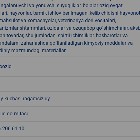
angalanuvchi va yonuvchi suyuqliklar, bolalar oziq-ovqat
ari, hayvonlar, termik ishlov berilmagan, kelib chiqishi hayvono
hsulot va xomashyolar, veterinariya dori vositalari,
anizmlar shtammlari, oziqalar va ozuqabop qo`shimchalar, aksi
an tovarlar, shu jumladan, spirtli ichimliklar, hasharotlar va
andalarni zaharlashda qo`llaniladigan kimyoviy moddalar va
 diniy mazmundagi materiallar
nooziq
 kuchasi raqamsiz uy
liq qo`mitasi
) 206 61 10