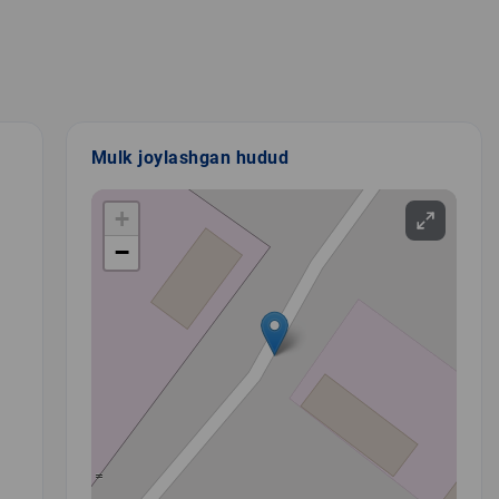
Mulk joylashgan hudud
+
−