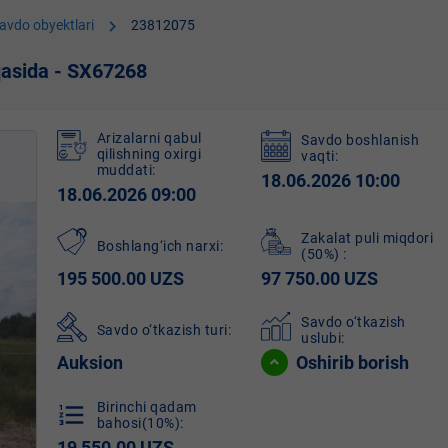
chevron_right
avdo obyektlari
23812075
qasida - SX67268
Arizalarni qabul
Savdo boshlanish
qilishning oxirgi
vaqti:
muddati:
18.06.2026 10:00
18.06.2026 09:00
Zakalat puli miqdori
Boshlang‘ich narxi:
(50%)
:
195 500.00 UZS
97 750.00 UZS
Savdo o‘tkazish
Savdo o‘tkazish turi:
uslubi:
Auksion
Oshirib borish
Birinchi qadam
format_list_numbered
bahosi(10%):
19 550.00 UZS