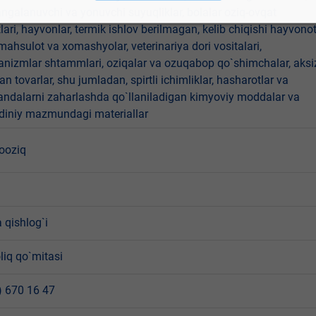
angalanuvchi va yonuvchi suyuqliklar, bolalar oziq-ovqat
ari, hayvonlar, termik ishlov berilmagan, kelib chiqishi hayvono
hsulot va xomashyolar, veterinariya dori vositalari,
anizmlar shtammlari, oziqalar va ozuqabop qo`shimchalar, aksi
an tovarlar, shu jumladan, spirtli ichimliklar, hasharotlar va
andalarni zaharlashda qo`llaniladigan kimyoviy moddalar va
 diniy mazmundagi materiallar
nooziq
 qishlog`i
liq qo`mitasi
) 670 16 47