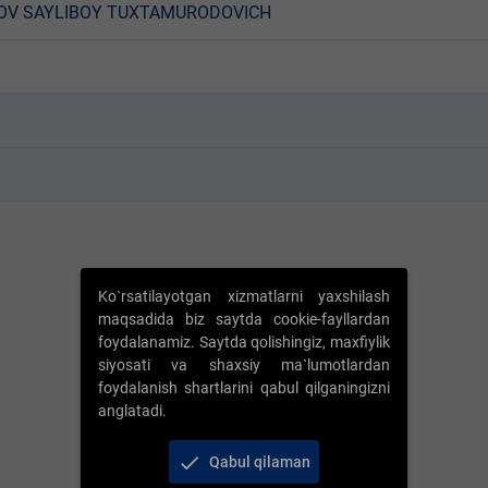
OV SAYLIBOY TUXTAMURODOVICH
k
k
Ko`rsatilayotgan xizmatlarni yaxshilash
maqsadida biz saytda cookie-fayllardan
foydalanamiz. Saytda qolishingiz, maxfiylik
siyosati va shaxsiy ma`lumotlardan
foydalanish shartlarini qabul qilganingizni
anglatadi.
check
Qabul qilaman