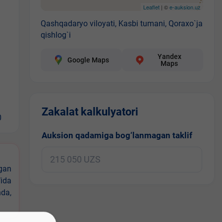
Leaflet
| ©
e-auksion.uz
Qashqadaryo viloyati, Kasbi tumani, Qoraxo`ja
qishlog`i
Yandex
Google Maps
Maps
Zakalat kalkulyatori
0
Auksion qadamiga bog‘lanmagan taklif
igan
ida
nda,