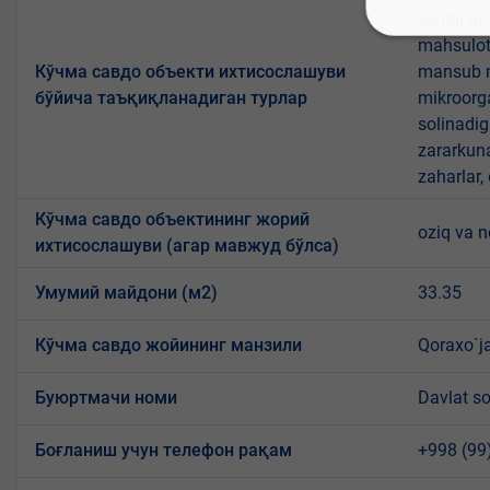
yengil al
mahsulotl
Кўчма савдо объекти ихтисослашуви
mansub ma
бўйича таъқиқланадиган турлар
mikroorg
solinadig
zararkun
zaharlar,
Кўчма савдо объектининг жорий
oziq va 
ихтисослашуви (агар мавжуд бўлса)
Умумий майдони (м2)
33.35
Кўчма савдо жойининг манзили
Qoraxo`ja
Буюртмачи номи
Davlat so
Боғланиш учун телефон рақам
+998 (99