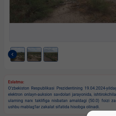
keyboard_arrow_left
Item
1
of
3
Eslatma:
O‘zbekiston Respublikasi Prezidentining 19.04.2024-yild
elektron onlayn-auksion savdolari jarayonida, ishtirokchi
ularning narx taklifiga nisbatan amaldagi (50.0) foizi z
ushbu mablag‘lar zakalat sifatida hisobga olinadi.