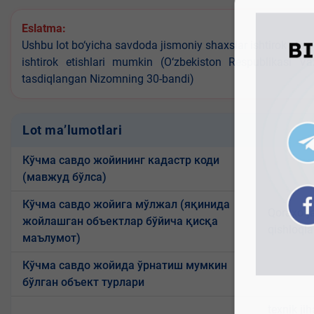
Eslatma:
Ushbu lot bo‘yicha savdoda jismoniy shaxslar ishtirok eta o
ishtirok etishlari mumkin (O‘zbekiston Respublikasi V
tasdiqlangan Nizomning 30-bandi)
Lot ma’lumotlari
Кўчма савдо жойининг кадастр коди
(мавжуд бўлса)
Кўчма савдо жойига мўлжал (яқинида
Qoraxo`ja
жойлашган объектлар бўйича қисқа
qishloqla
маълумот)
Кўчма савдо жойида ўрнатиш мумкин
бўлган объект турлари
texnik ji