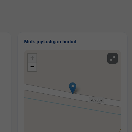
Mulk joylashgan hudud
+
−