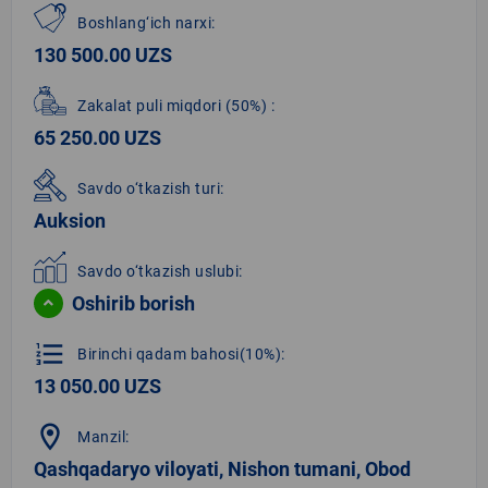
Boshlang‘ich narxi:
130 500.00 UZS
Zakalat puli miqdori
(50%)
:
65 250.00 UZS
Savdo o‘tkazish turi:
Auksion
Savdo o‘tkazish uslubi:
Oshirib borish
format_list_numbered
Birinchi qadam bahosi(10%):
13 050.00 UZS
location_on
Manzil:
Qashqadaryo viloyati, Nishon tumani, Obod