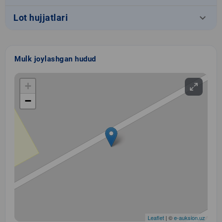
keyboard_arrow_down
Lot hujjatlari
Mulk joylashgan hudud
+
−
Leaflet
| ©
e-auksion.uz