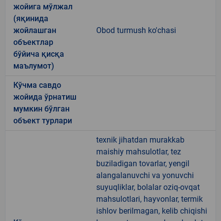
жойига мўлжал
(яқинида
жойлашган
Obod turmush ko'chasi
объектлар
бўйича қисқа
маълумот)
Кўчма савдо
жойида ўрнатиш
мумкин бўлган
объект турлари
texnik jihatdan murakkab
maishiy mahsulotlar, tez
buziladigan tovarlar, yengil
alangalanuvchi va yonuvchi
suyuqliklar, bolalar oziq-ovqat
mahsulotlari, hayvonlar, termik
ishlov berilmagan, kelib chiqishi