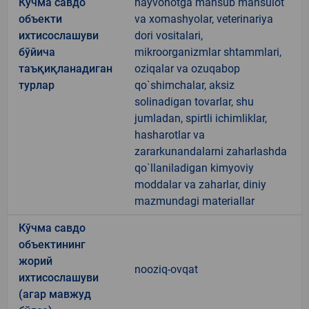
Кўчма савдо
hayvonotga mansub mahsulot
объекти
va xomashyolar, veterinariya
ихтисослашуви
dori vositalari,
бўйича
mikroorganizmlar shtammlari,
таъқиқланадиган
oziqalar va ozuqabop
турлар
qo`shimchalar, aksiz
solinadigan tovarlar, shu
jumladan, spirtli ichimliklar,
hasharotlar va
zararkunandalarni zaharlashda
qo`llaniladigan kimyoviy
moddalar va zaharlar, diniy
mazmundagi materiallar
Кўчма савдо
объектининг
жорий
nooziq-ovqat
ихтисослашуви
(агар мавжуд