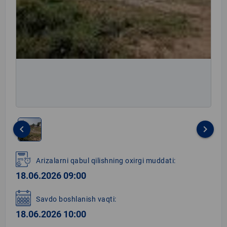
keyboard_arrow_left
keyboard_arrow_right
Item
1
Arizalarni qabul qilishning oxirgi muddati:
of
18.06.2026 09:00
1
Savdo boshlanish vaqti:
18.06.2026 10:00