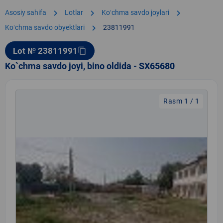
chevron_right
chevron_right
chevron_right
Asosiy sahifa
Lotlar
Koʻchma savdo joylari
chevron_right
Koʻchma savdo obyektlari
23811991
Lot № 23811991
content_copy
Ko`chma savdo joyi, bino oldida - SX65680
Rasm 1 / 1