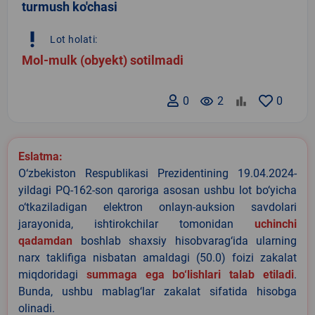
turmush ko'chasi
priority_high
Lot holati:
Mol-mulk (obyekt) sotilmadi
0
remove_red_eye
2
0
Eslatma:
O‘zbekiston Respublikasi Prezidentining 19.04.2024-
yildagi PQ-162-son qaroriga asosan ushbu lot bo‘yicha
o‘tkaziladigan elektron onlayn-auksion savdolari
jarayonida, ishtirokchilar tomonidan
uchinchi
qadamdan
boshlab shaxsiy hisobvarag‘ida ularning
narx taklifiga nisbatan amaldagi (50.0) foizi zakalat
miqdoridagi
summaga ega bo‘lishlari talab etiladi
.
Bunda, ushbu mablag‘lar zakalat sifatida hisobga
olinadi.