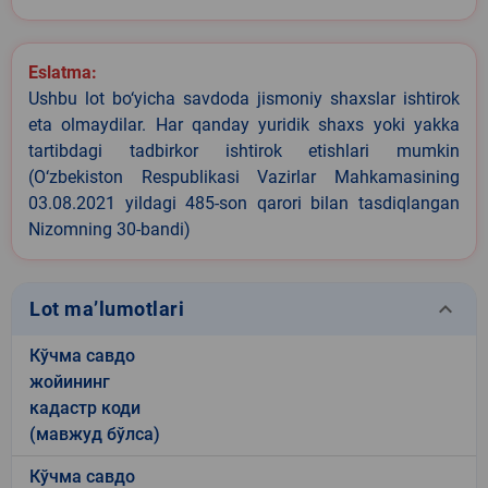
Eslatma:
Ushbu lot bo‘yicha savdoda jismoniy shaxslar ishtirok
eta olmaydilar. Har qanday yuridik shaxs yoki yakka
tartibdagi tadbirkor ishtirok etishlari mumkin
(O‘zbekiston Respublikasi Vazirlar Mahkamasining
03.08.2021 yildagi 485-son qarori bilan tasdiqlangan
Nizomning 30-bandi)
keyboard_arrow_down
Lot ma’lumotlari
Кўчма савдо
жойининг
кадастр коди
(мавжуд бўлса)
Кўчма савдо