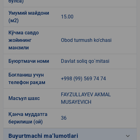
бўлса)
Умумий майдони
15.00
(м2)
Кўчма савдо
жойининг
Obod turmush ko'chasi
манзили
Буюртмачи номи
Davlat soliq qo`mitasi
Боғланиш учун
+998 (99) 569 74 74
телефон рақам
FAYZULLAYEV AKMAL
Масъул шахс
MUSAYEVICH
Қанча муддатга
36
берилиши (ой)
keyboard_arrow_down
Buyurtmachi ma’lumotlari