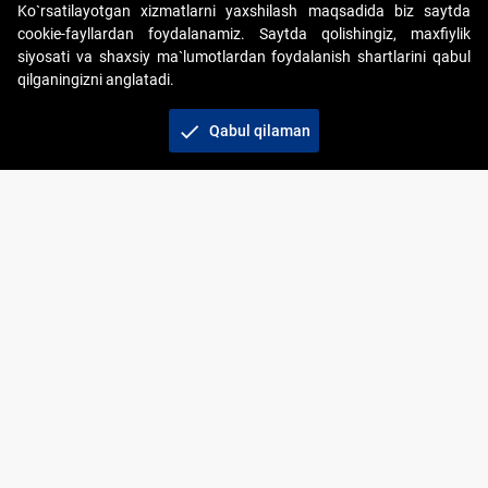
Ko`rsatilayotgan xizmatlarni yaxshilash maqsadida biz saytda
cookie-fayllardan foydalanamiz. Saytda qolishingiz, maxfiylik
siyosati va shaxsiy ma`lumotlardan foydalanish shartlarini qabul
qilganingizni anglatadi.
Copyright © 2017-2026. "Elektron onlayn-auksionlarni
tashkil etish" AJ. Barcha huquqlar himoyalangan
check
Qabul qilaman
To‘lov usullari
Bog‘lanish