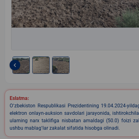
keyboard_arrow_left
Item
1
of
3
Eslatma:
Oʻzbekiston Respublikasi Prezidentining 19.04.2024-yild
elektron onlayn-auksion savdolari jarayonida, ishtirokchi
ularning narx taklifiga nisbatan amaldagi (50.0) foizi z
ushbu mablagʻlar zakalat sifatida hisobga olinadi.