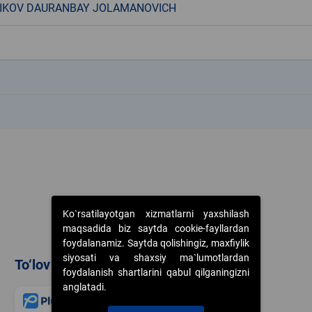
IKOV DAURANBAY JOLAMANOVICH
k
k
Ko`rsatilayotgan xizmatlarni yaxshilash
maqsadida biz saytda cookie-fayllardan
foydalanamiz. Saytda qolishingiz, maxfiylik
siyosati va shaxsiy ma`lumotlardan
To‘lov usullari
foydalanish shartlarini qabul qilganingizni
anglatadi.