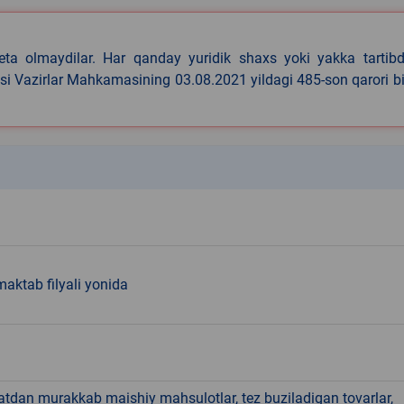
eta olmaydilar. Har qanday yuridik shaxs yoki yakka tartibd
asi Vazirlar Mahkamasining 03.08.2021 yildagi 485-son qarori b
k
maktab filyali yonida
hatdan murakkab maishiy mahsulotlar, tez buziladigan tovarlar,