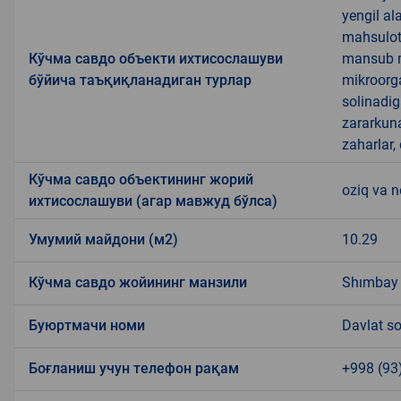
yengil al
mahsulotl
Кўчма савдо объекти ихтисослашуви
mansub ma
бўйича таъқиқланадиган турлар
mikroorg
solinadig
zararkun
zaharlar,
Кўчма савдо объектининг жорий
oziq va 
ихтисослашуви (агар мавжуд бўлса)
Умумий майдони (м2)
10.29
Кўчма савдо жойининг манзили
Shımbay j
Буюртмачи номи
Davlat so
Боғланиш учун телефон рақам
+998 (93