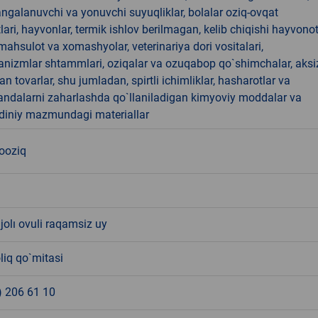
angalanuvchi va yonuvchi suyuqliklar, bolalar oziq-ovqat
ari, hayvonlar, termik ishlov berilmagan, kelib chiqishi hayvono
hsulot va xomashyolar, veterinariya dori vositalari,
anizmlar shtammlari, oziqalar va ozuqabop qo`shimchalar, aksi
an tovarlar, shu jumladan, spirtli ichimliklar, hasharotlar va
andalarni zaharlashda qo`llaniladigan kimyoviy moddalar va
 diniy mazmundagi materiallar
nooziq
olı ovuli raqamsiz uy
liq qo`mitasi
) 206 61 10