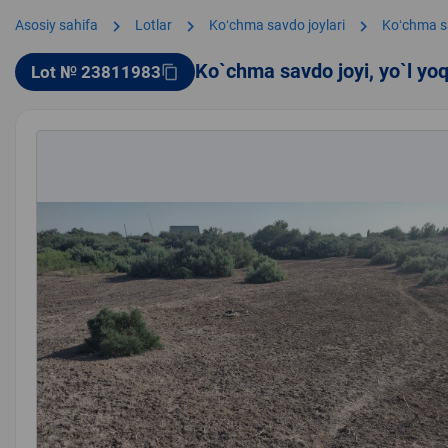
chevron_right
chevron_right
chevron_right
Asosiy sahifa
Lotlar
Koʻchma savdo joylari
Koʻchma s
Ko`chma savdo joyi, yo`l yo
Lot № 23811983
content_copy