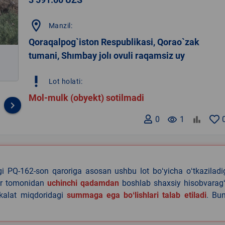
location_on
Manzil:
Qoraqalpog`iston Respublikasi, Qorao`zak
tumani, Shımbay jolı ovuli raqamsiz uy
priority_high
Lot holati:
Mol-mulk (obyekt) sotilmadi
keyboard_arrow_right
0
remove_red_eye
1
agi PQ-162-son qaroriga asosan ushbu lot boʻyicha oʻtkazilad
lar tomonidan
uchinchi qadamdan
boshlab shaxsiy hisobvaragʻ
akalat miqdoridagi
summaga ega boʻlishlari talab etiladi
. Bu