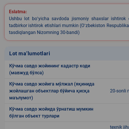
Eslatma:
Ushbu lot boʻyicha savdoda jismoniy shaxslar ishtirok 
tadbirkor ishtirok etishlari mumkin (Oʻzbekiston Respublik
tasdiqlangan Nizomning 30-bandi)
Lot ma’lumotlari
Кўчма савдо жойининг кадастр коди
(мавжуд бўлса)
Кўчма савдо жойига мўлжал (яқинида
жойлашган объектлар бўйича қисқа
20-sonli 
маълумот)
Кўчма савдо жойида ўрнатиш мумкин
бўлган объект турлари
texnik ji