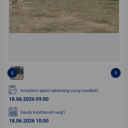
keyboard_arrow_left
keyboard_arrow_right
Item
1
Arizalarni qabul qilishning oxirgi muddati:
of
18.06.2026 09:00
1
Savdo boshlanish vaqti:
18.06.2026 10:00