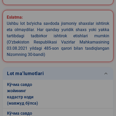
Eslatma:
Ushbu lot bo‘yicha savdoda jismoniy shaxslar ishtirok
eta olmaydilar. Har qanday yuridik shaxs yoki yakka
tartibdagi tadbirkor ishtirok etishlari mumkin
(O‘zbekiston Respublikasi Vazirlar Mahkamasining
03.08.2021 yildagi 485-son qarori bilan tasdiqlangan
Nizomning 30-bandi)
keyboard_arrow_down
Lot ma’lumotlari
Кўчма савдо
жойининг
кадастр коди
(мавжуд бўлса)
Кўчма савдо