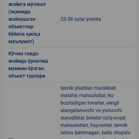
жойига мўлжал
(яқинида
жойлашган
33-38 uylar yonida
объектлар
бўйича қисқа
маълумот)
Кўчма савдо
жойида ўрнатиш
мумкин бўлган
объект турлари
texnik jihatdan murakkab
maishiy mahsulotlar, tez
buziladigan tovarlar, yengil
alangalanuvchi va yonuvchi
suyuqliklar, bolalar oziq-ovqat
mahsulotlari, hayvonlar, termik
ishlov berilmagan, kelib chiqishi