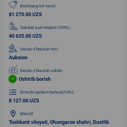
Boshlang‘ich narxi:
81 270.00 UZS
Zakalat puli miqdori
(50%)
:
40 635.00 UZS
Savdo o‘tkazish turi:
Auksion
Savdo o‘tkazish uslubi:
Oshirib borish
format_list_numbered
Birinchi qadam bahosi(10%):
8 127.00 UZS
location_on
Manzil:
Toshkent viloyati, Ohangaron shahri, Dustlik