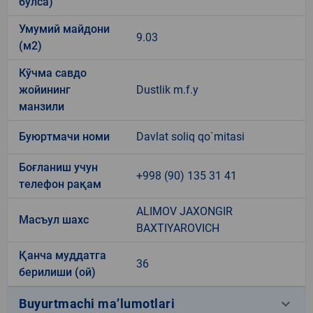
бўлса)
Умумий майдони
9.03
(м2)
Кўчма савдо
жойининг
Dustlik m.f.y
манзили
Буюртмачи номи
Davlat soliq qo`mitasi
Боғланиш учун
+998 (90) 135 31 41
телефон рақам
ALIMOV JAXONGIR
Масъул шахс
BAXTIYAROVICH
Қанча муддатга
36
берилиши (ой)
keyboard_arrow_down
Buyurtmachi ma’lumotlari