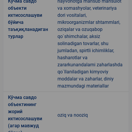
Кўчма савдо
hayvonotga mansub mahsulot
объекти
va xomashyolar, veterinariya
ихтисослашуви
dori vositalari,
бўйича
mikroorganizmlar shtammlari,
таъқиқланадиган
oziqalar va ozuqabop
турлар
qo`shimchalar, aksiz
solinadigan tovarlar, shu
jumladan, spirtli ichimliklar,
hasharotlar va
zararkunandalarni zaharlashda
qo`llaniladigan kimyoviy
moddalar va zaharlar, diniy
mazmundagi materiallar
Кўчма савдо
объектининг
жорий
oziq va nooziq
ихтисослашуви
(агар мавжуд