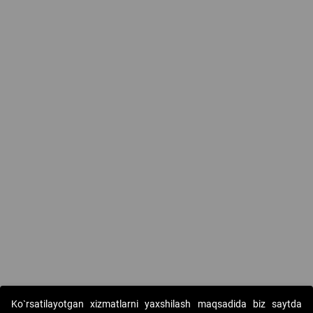
Ko`rsatilayotgan xizmatlarni yaxshilash maqsadida biz saytda