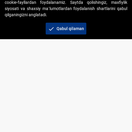
cookie-fayllardan foydalanamiz. Saytda qolishingiz, maxfiylik
siyosati va shaxsiy ma`lumotlardan foydalanish shartlarini qabul
qilganingizni anglatadi.
Copyright © 2017-2026. "Elektron onlayn-auksionlarni
tashkil etish" AJ. Barcha huquqlar himoyalangan
check
Qabul qilaman
To‘lov usullari
Bog‘lanish
+998 71 202-21-11