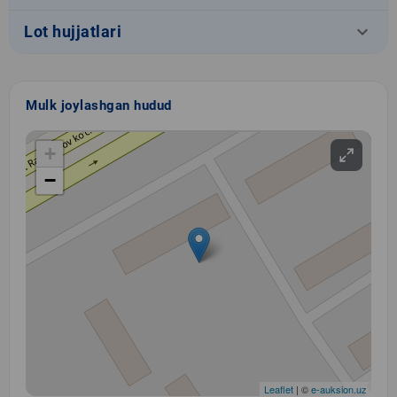
keyboard_arrow_down
Lot hujjatlari
Mulk joylashgan hudud
+
−
Leaflet
| ©
e-auksion.uz