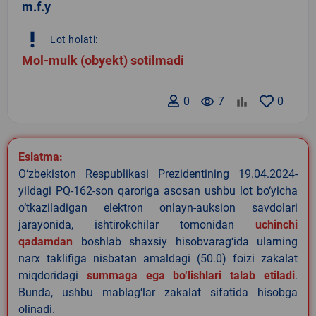
m.f.y
priority_high
Lot holati:
Mol-mulk (obyekt) sotilmadi
0
remove_red_eye
7
0
Eslatma:
O‘zbekiston Respublikasi Prezidentining 19.04.2024-
yildagi PQ-162-son qaroriga asosan ushbu lot bo‘yicha
o‘tkaziladigan elektron onlayn-auksion savdolari
jarayonida, ishtirokchilar tomonidan
uchinchi
qadamdan
boshlab shaxsiy hisobvarag‘ida ularning
narx taklifiga nisbatan amaldagi (50.0) foizi zakalat
miqdoridagi
summaga ega bo‘lishlari talab etiladi
.
Bunda, ushbu mablag‘lar zakalat sifatida hisobga
olinadi.