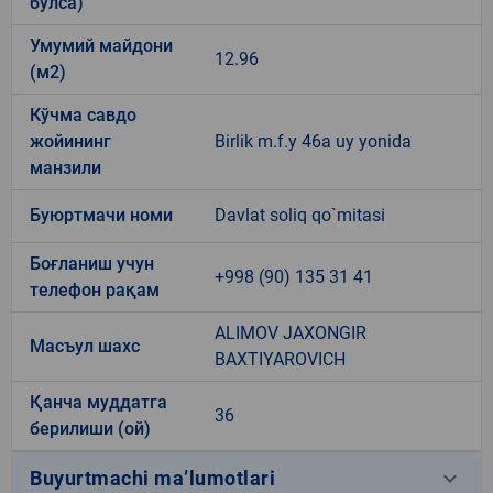
бўлса)
Умумий майдони
12.96
(м2)
Кўчма савдо
жойининг
Birlik m.f.y 46a uy yonida
манзили
Буюртмачи номи
Davlat soliq qo`mitasi
Боғланиш учун
+998 (90) 135 31 41
телефон рақам
ALIMOV JAXONGIR
Масъул шахс
BAXTIYAROVICH
Қанча муддатга
36
берилиши (ой)
keyboard_arrow_down
Buyurtmachi ma’lumotlari