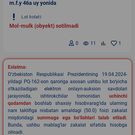
m.f.y 46a uy yonida
priority_high
Lot holati:
Mol-mulk (obyekt) sotilmadi
0
remove_red_eye
11
1
Eslatma:
O‘zbekiston Respublikasi Prezidentining 19.04.2024-
yildagi PQ-162-son qaroriga asosan ushbu lot bo‘yicha
o‘tkaziladigan elektron onlayn-auksion savdolari
jarayonida, ishtirokchilar tomonidan
uchinchi
qadamdan
boshlab shaxsiy hisobvarag‘ida ularning
narx taklifiga nisbatan amaldagi (50.0) foizi zakalat
miqdoridagi
summaga ega bo‘lishlari talab etiladi
.
Bunda, ushbu mablag‘lar zakalat sifatida hisobga
olinadi.