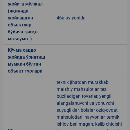
жойига мўлжал
(яқинида
жойлашган
46a uy yonida
объектлар
бўйича қисқа
маълумот)
Кўчма савдо
жойида ўрнатиш
мумкин бўлган
объект турлари
texnik jihatdan murakkab
maishiy mahsulotlar, tez
buziladigan tovarlar, yengil
alangalanuvchi va yonuvchi
suyuqliklar, bolalar oziq-ovqat
mahsulotlari, hayvonlar, termik
ishlov berilmagan, kelib chiqishi