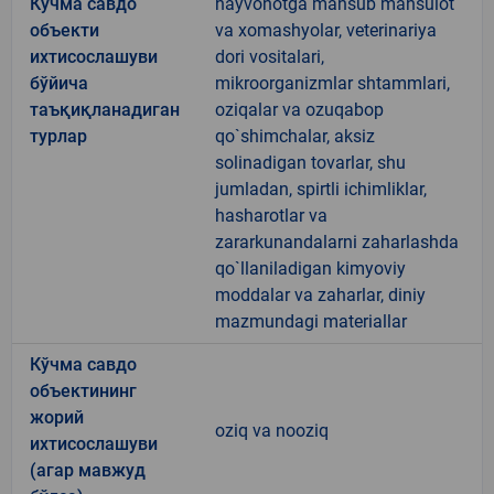
Кўчма савдо
hayvonotga mansub mahsulot
объекти
va xomashyolar, veterinariya
ихтисослашуви
dori vositalari,
бўйича
mikroorganizmlar shtammlari,
таъқиқланадиган
oziqalar va ozuqabop
турлар
qo`shimchalar, aksiz
solinadigan tovarlar, shu
jumladan, spirtli ichimliklar,
hasharotlar va
zararkunandalarni zaharlashda
qo`llaniladigan kimyoviy
moddalar va zaharlar, diniy
mazmundagi materiallar
Кўчма савдо
объектининг
жорий
oziq va nooziq
ихтисослашуви
(агар мавжуд