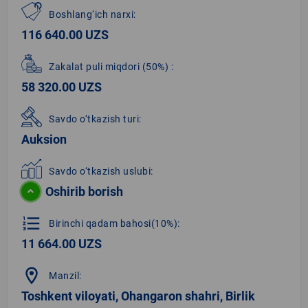
Boshlang‘ich narxi:
116 640.00 UZS
Zakalat puli miqdori
(50%)
:
58 320.00 UZS
Savdo o‘tkazish turi:
Auksion
Savdo o‘tkazish uslubi:
Oshirib borish
format_list_numbered
Birinchi qadam bahosi(10%):
11 664.00 UZS
location_on
Manzil:
Toshkent viloyati, Ohangaron shahri, Birlik