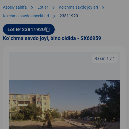
chevron_right
chevron_right
chevron_right
Asosiy sahifa
Lotlar
Koʻchma savdo joylari
chevron_right
Koʻchma savdo obyektlari
23811920
Lot № 23811920
content_copy
Ko`chma savdo joyi, bino oldida - SX66959
Rasm 1 / 1