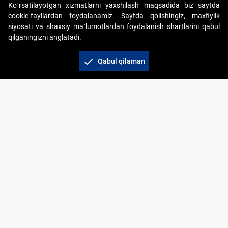
Ko`rsatilayotgan xizmatlarni yaxshilash maqsadida biz saytda
cookie-fayllardan foydalanamiz. Saytda qolishingiz, maxfiylik
siyosati va shaxsiy ma`lumotlardan foydalanish shartlarini qabul
qilganingizni anglatadi.
Copyright © 2017-2026. "Elektron onlayn-auksionlarni
tashkil etish" AJ. Barcha huquqlar himoyalangan
check
Qabul qilaman
To‘lov usullari
Bog‘lanish