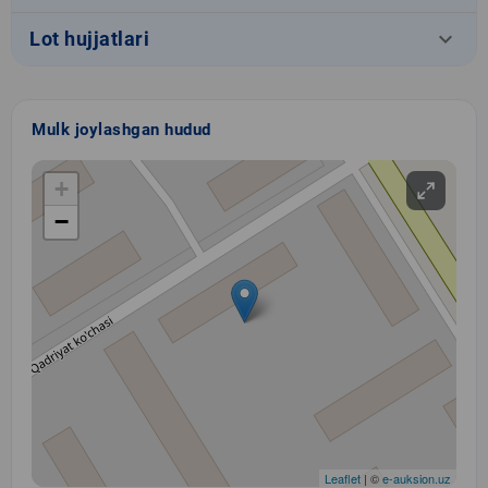
keyboard_arrow_down
Lot hujjatlari
Mulk joylashgan hudud
+
−
Leaflet
| ©
e-auksion.uz