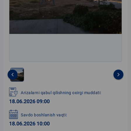
keyboard_arrow_left
keyboard_arrow_right
Item
1
Arizalarni qabul qilishning oxirgi muddati:
of
18.06.2026 09:00
1
Savdo boshlanish vaqti:
18.06.2026 10:00