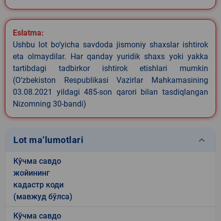
Eslatma:
Ushbu lot bo‘yicha savdoda jismoniy shaxslar ishtirok
eta olmaydilar. Har qanday yuridik shaxs yoki yakka
tartibdagi tadbirkor ishtirok etishlari mumkin
(O‘zbekiston Respublikasi Vazirlar Mahkamasining
03.08.2021 yildagi 485-son qarori bilan tasdiqlangan
Nizomning 30-bandi)
keyboard_arrow_down
Lot ma’lumotlari
Кўчма савдо
жойининг
кадастр коди
(мавжуд бўлса)
Кўчма савдо