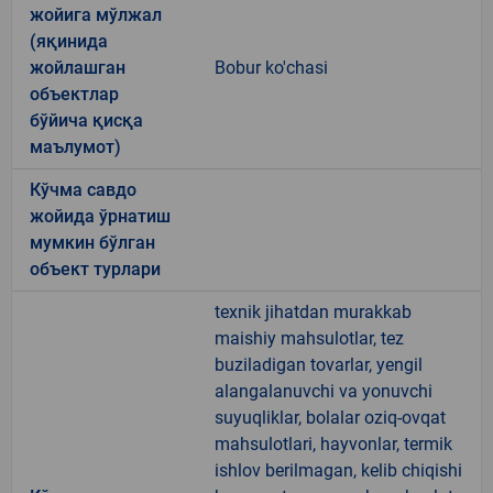
жойига мўлжал
(яқинида
жойлашган
Bobur ko'chasi
объектлар
бўйича қисқа
маълумот)
Кўчма савдо
жойида ўрнатиш
мумкин бўлган
объект турлари
texnik jihatdan murakkab
maishiy mahsulotlar, tez
buziladigan tovarlar, yengil
alangalanuvchi va yonuvchi
suyuqliklar, bolalar oziq-ovqat
mahsulotlari, hayvonlar, termik
ishlov berilmagan, kelib chiqishi