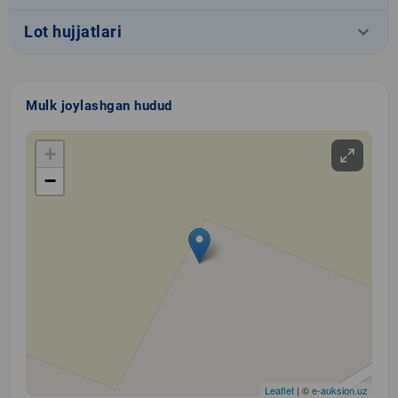
keyboard_arrow_down
Lot hujjatlari
Mulk joylashgan hudud
+
−
Leaflet
| ©
e-auksion.uz