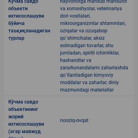
Кўчма савдо
hayvonotga mansub mahsulot
объекти
va xomashyolar, veterinariya
ихтисослашуви
dori vositalari,
бўйича
mikroorganizmlar shtammlari,
таъқиқланадиган
oziqalar va ozuqabop
турлар
qo`shimchalar, aksiz
solinadigan tovarlar, shu
jumladan, spirtli ichimliklar,
hasharotlar va
zararkunandalarni zaharlashda
qo`llaniladigan kimyoviy
moddalar va zaharlar, diniy
mazmundagi materiallar
Кўчма савдо
объектининг
жорий
nooziq-ovqat
ихтисослашуви
(агар мавжуд