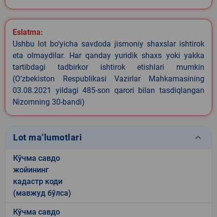
Eslatma:
Ushbu lot bo‘yicha savdoda jismoniy shaxslar ishtirok
eta olmaydilar. Har qanday yuridik shaxs yoki yakka
tartibdagi tadbirkor ishtirok etishlari mumkin
(O‘zbekiston Respublikasi Vazirlar Mahkamasining
03.08.2021 yildagi 485-son qarori bilan tasdiqlangan
Nizomning 30-bandi)
keyboard_arrow_down
Lot ma’lumotlari
Кўчма савдо
жойининг
кадастр коди
(мавжуд бўлса)
Кўчма савдо