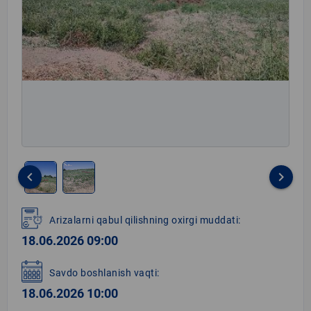
keyboard_arrow_left
keyboard_arrow_right
Item
1
Arizalarni qabul qilishning oxirgi muddati:
of
18.06.2026 09:00
2
Savdo boshlanish vaqti:
18.06.2026 10:00