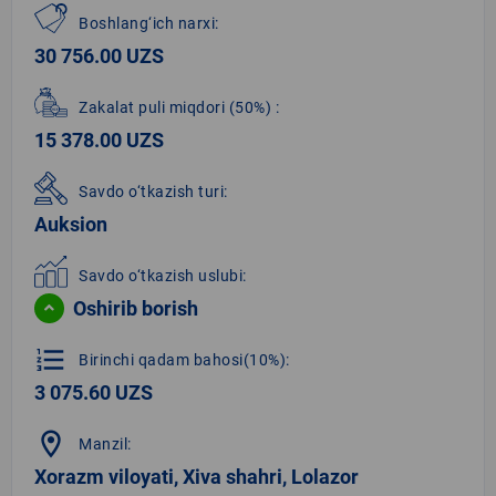
Boshlang‘ich narxi:
30 756.00 UZS
Zakalat puli miqdori
(50%)
:
15 378.00 UZS
Savdo o‘tkazish turi:
Auksion
Savdo o‘tkazish uslubi:
Oshirib borish
format_list_numbered
Birinchi qadam bahosi(10%):
3 075.60 UZS
location_on
Manzil:
Xorazm viloyati, Xiva shahri, Lolazor