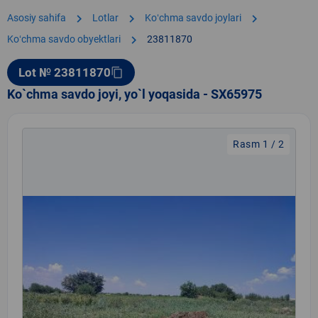
chevron_right
chevron_right
chevron_right
Asosiy sahifa
Lotlar
Koʻchma savdo joylari
chevron_right
Koʻchma savdo obyektlari
23811870
Lot № 23811870
content_copy
Ko`chma savdo joyi, yo`l yoqasida - SX65975
Rasm 1 / 2