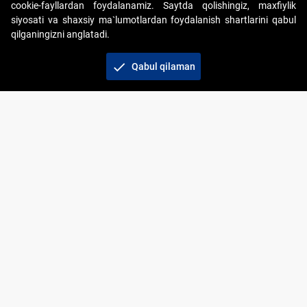
cookie-fayllardan foydalanamiz. Saytda qolishingiz, maxfiylik
siyosati va shaxsiy ma`lumotlardan foydalanish shartlarini qabul
qilganingizni anglatadi.
Copyright © 2017-2026. "Elektron onlayn-auksionlarni
tashkil etish" AJ. Barcha huquqlar himoyalangan
check
Qabul qilaman
To‘lov usullari
Bog‘lanish
+998 71 202-21-11