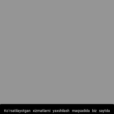
Ko`rsatilayotgan xizmatlarni yaxshilash maqsadida biz saytda