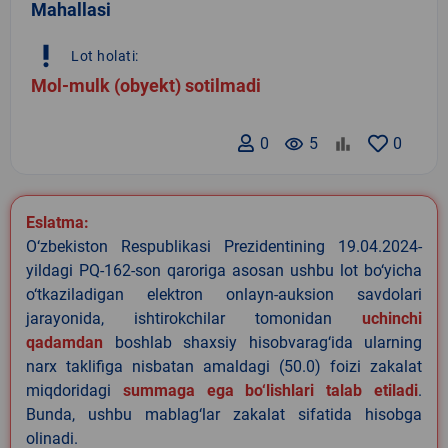
Mahallasi
priority_high
Lot holati:
Mol-mulk (obyekt) sotilmadi
0
remove_red_eye
5
0
Eslatma:
O‘zbekiston Respublikasi Prezidentining 19.04.2024-
yildagi PQ-162-son qaroriga asosan ushbu lot bo‘yicha
o‘tkaziladigan elektron onlayn-auksion savdolari
jarayonida, ishtirokchilar tomonidan
uchinchi
qadamdan
boshlab shaxsiy hisobvarag‘ida ularning
narx taklifiga nisbatan amaldagi (50.0) foizi zakalat
miqdoridagi
summaga ega bo‘lishlari talab etiladi
.
Bunda, ushbu mablag‘lar zakalat sifatida hisobga
olinadi.