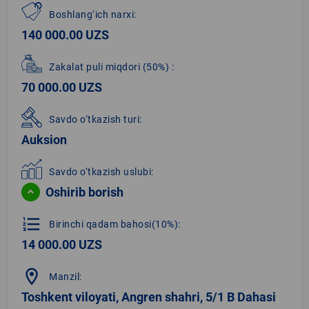
Boshlang‘ich narxi:
140 000.00 UZS
Zakalat puli miqdori
(50%)
:
70 000.00 UZS
Savdo o‘tkazish turi:
Auksion
Savdo o‘tkazish uslubi:
Oshirib borish
format_list_numbered
Birinchi qadam bahosi(10%):
14 000.00 UZS
location_on
Manzil:
Toshkent viloyati, Angren shahri, 5/1 B Dahasi