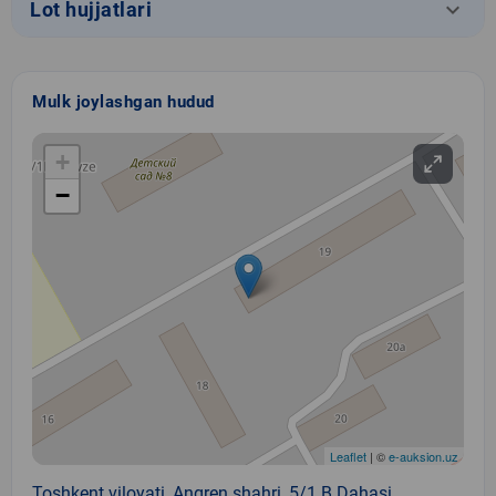
keyboard_arrow_down
Lot hujjatlari
Mulk joylashgan hudud
+
−
Leaflet
| ©
e-auksion.uz
Toshkent viloyati, Angren shahri, 5/1 B Dahasi