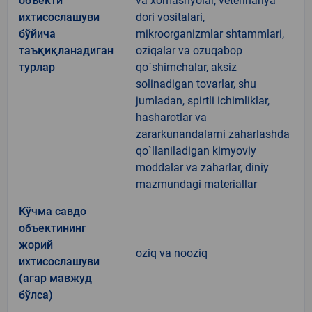
объекти
va xomashyolar, veterinariya
ихтисослашуви
dori vositalari,
бўйича
mikroorganizmlar shtammlari,
таъқиқланадиган
oziqalar va ozuqabop
турлар
qo`shimchalar, aksiz
solinadigan tovarlar, shu
jumladan, spirtli ichimliklar,
hasharotlar va
zararkunandalarni zaharlashda
qo`llaniladigan kimyoviy
moddalar va zaharlar, diniy
mazmundagi materiallar
Кўчма савдо
объектининг
жорий
oziq va nooziq
ихтисослашуви
(агар мавжуд
бўлса)