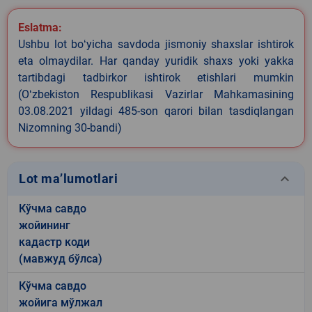
Eslatma:
Ushbu lot boʻyicha savdoda jismoniy shaxslar ishtirok
eta olmaydilar. Har qanday yuridik shaxs yoki yakka
tartibdagi tadbirkor ishtirok etishlari mumkin
(Oʻzbekiston Respublikasi Vazirlar Mahkamasining
03.08.2021 yildagi 485-son qarori bilan tasdiqlangan
Nizomning 30-bandi)
keyboard_arrow_down
Lot ma’lumotlari
Кўчма савдо
жойининг
кадастр коди
(мавжуд бўлса)
Кўчма савдо
жойига мўлжал