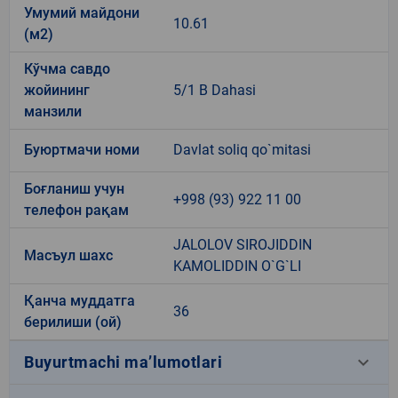
Умумий майдони
10.61
(м2)
Кўчма савдо
жойининг
5/1 B Dahasi
манзили
Буюртмачи номи
Davlat soliq qo`mitasi
Боғланиш учун
+998 (93) 922 11 00
телефон рақам
JALOLOV SIROJIDDIN
Масъул шахс
KAMOLIDDIN O`G`LI
Қанча муддатга
36
берилиши (ой)
keyboard_arrow_down
Buyurtmachi ma’lumotlari