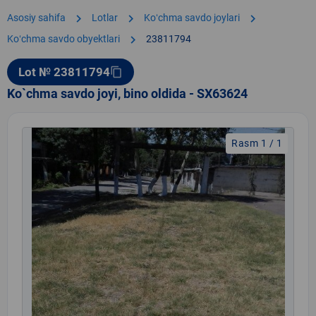
chevron_right
chevron_right
chevron_right
Asosiy sahifa
Lotlar
Koʻchma savdo joylari
chevron_right
Koʻchma savdo obyektlari
23811794
Lot № 23811794
content_copy
Ko`chma savdo joyi, bino oldida - SX63624
Rasm 1 / 1