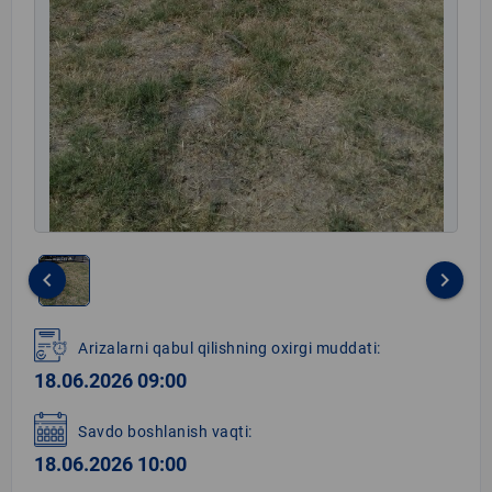
keyboard_arrow_left
keyboard_arrow_right
Item
1
Arizalarni qabul qilishning oxirgi muddati:
of
18.06.2026 09:00
1
Savdo boshlanish vaqti:
18.06.2026 10:00