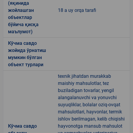
(яқинида
жойлашган
18 a uy orqa tarafi
объектлар
бўйича қисқа
маълумот)
Кўчма савдо
жойида ўрнатиш
мумкин бўлган
объект турлари
texnik jihatdan murakkab
maishiy mahsulotlar, tez
buziladigan tovarlar, yengil
alangalanuvchi va yonuvchi
suyuqliklar, bolalar oziq-ovqat
mahsulotlari, hayvonlar, termik
ishlov berilmagan, kelib chiqishi
Кўчма савдо
hayvonotga mansub mahsulot