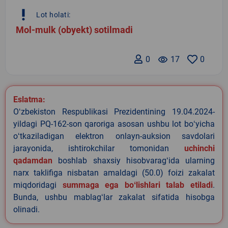
priority_high
Lot holati:
Mol-mulk (obyekt) sotilmadi
0
remove_red_eye
17
0
Eslatma:
Oʻzbekiston Respublikasi Prezidentining 19.04.2024-
yildagi PQ-162-son qaroriga asosan ushbu lot boʻyicha
oʻtkaziladigan elektron onlayn-auksion savdolari
jarayonida, ishtirokchilar tomonidan
uchinchi
qadamdan
boshlab shaxsiy hisobvaragʻida ularning
narx taklifiga nisbatan amaldagi (50.0) foizi zakalat
miqdoridagi
summaga ega boʻlishlari talab etiladi
.
Bunda, ushbu mablagʻlar zakalat sifatida hisobga
olinadi.