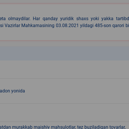
eta olmaydilar. Har qanday yuridik shaxs yoki yakka tartibd
asi Vazirlar Mahkamasining 03.08.2021 yildagi 485-son qarori b
k
nadon yonida
hatdan murakkab maishiy mahsulotlar, tez buziladigan tovarlar,