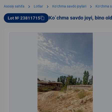
chevron_right
chevron_right
chevron_right
Asosiy sahifa
Lotlar
Koʻchma savdo joylari
Koʻchma s
Ko`chma savdo joyi, bino ol
Lot № 23811715
content_copy