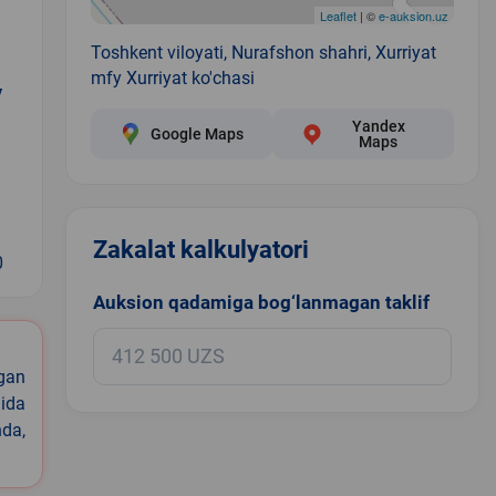
Leaflet
| ©
e-auksion.uz
Toshkent viloyati, Nurafshon shahri, Xurriyat
mfy Xurriyat ko'chasi
y
Yandex
Google Maps
Maps
Zakalat kalkulyatori
0
Auksion qadamiga bog‘lanmagan taklif
igan
ida
nda,