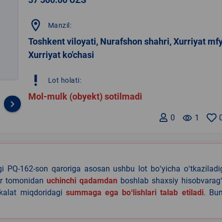
location_on
Manzil:
Toshkent viloyati, Nurafshon shahri, Xurriyat mf
Xurriyat ko'chasi
priority_high
Lot holati:
Mol-mulk (obyekt) sotilmadi
keyboard_arrow_right
0
remove_red_eye
1
agi PQ-162-son qaroriga asosan ushbu lot boʻyicha oʻtkazilad
lar tomonidan
uchinchi qadamdan
boshlab shaxsiy hisobvaragʻ
akalat miqdoridagi
summaga ega boʻlishlari talab etiladi
. Bu