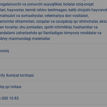
angalanuvchi va yonuvchi suyuqliklar, bolalar oziq-ovqat
ari, hayvonlar, termik ishlov berilmagan, kelib chiqishi hayvono
hsulot va xomashyolar, veterinariya dori vositalari,
anizmlar shtammlari, oziqalar va ozuqabop qo`shimchalar, aksi
an tovarlar, shu jumladan, spirtli ichimliklar, hasharotlar va
andalarni zaharlashda qo`llaniladigan kimyoviy moddalar va
 diniy mazmundagi materiallar
nooziq
mfy Xurriyat ko'chasi
liq qo`mitasi
) 000 10 83