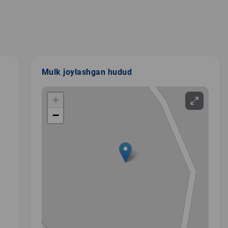
Mulk joylashgan hudud
+
−