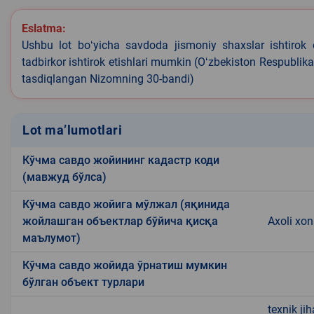
Eslatma:
Ushbu lot boʻyicha savdoda jismoniy shaxslar ishtirok 
tadbirkor ishtirok etishlari mumkin (Oʻzbekiston Respublik
tasdiqlangan Nizomning 30-bandi)
Lot ma’lumotlari
Кўчма савдо жойининг кадастр коди
(мавжуд бўлса)
Кўчма савдо жойига мўлжал (яқинида
жойлашган объектлар бўйича қисқа
Axoli xo
маълумот)
Кўчма савдо жойида ўрнатиш мумкин
бўлган объект турлари
texnik ji