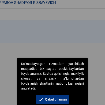
PAROV SHADIYOR RISBAYEVICH
k
k
Ko`rsatilayotgan xizmatlarni yaxshilash
maqsadida biz saytda cookie-fayllardan
foydalanamiz. Saytda qolishingiz, maxfiylik
siyosati va shaxsiy ma`lumotlardan
foydalanish shartlarini qabul qilganingizni
anglatadi.
check
Qabul qilaman