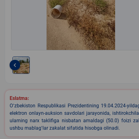
keyboard_arrow_left
Item
1
of
1
Eslatma:
Oʻzbekiston Respublikasi Prezidentining 19.04.2024-yild
elektron onlayn-auksion savdolari jarayonida, ishtirokchi
ularning narx taklifiga nisbatan amaldagi (50.0) foizi z
ushbu mablagʻlar zakalat sifatida hisobga olinadi.