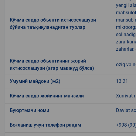
yengil al
mahsulotl
Кўчма савдо объекти ихтисослашуви
mansub ma
бўйича таъқиқланадиган турлар
mikroorg
solinadig
zararkun
zaharlar,
Кўчма савдо объектининг жорий
oziq va 
ихтисослашуви (агар мавжуд бўлса)
Умумий майдони (м2)
13.21
Кўчма савдо жойининг манзили
Xurriyat 
Буюртмачи номи
Davlat so
Боғланиш учун телефон рақам
+998 (90