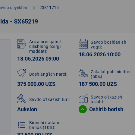
chevron_right
avdo obyektlari
23811715
dida - SX65219
Arizalarni qabul
Savdo boshlanish
qilishning oxirgi
vaqti:
muddati:
18.06.2026 10:00
18.06.2026 09:00
Zakalat puli miqdori
Boshlang‘ich narxi:
(50%)
:
375 000.00 UZS
187 500.00 UZS
Savdo o‘tkazish
Savdo o‘tkazish turi:
uslubi:
Auksion
Oshirib borish
Birinchi qadam
format_list_numbered
bahosi(10%):
37 500.00 UZS