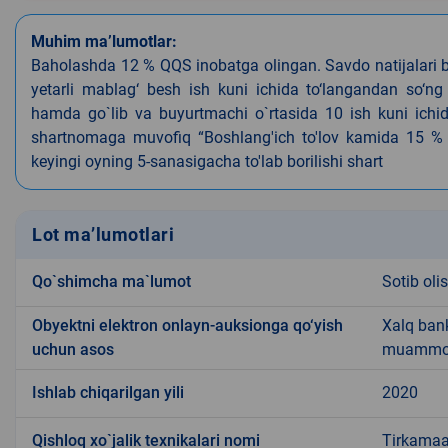
Muhim ma’lumotlar:
Baholashda 12 % QQS inobatga olingan. Savdo natijalari b
yetarli mablag‘ besh ish kuni ichida to‘langandan so‘ng
hamda go`lib va buyurtmachi o`rtasida 10 ish kuni ichida
shartnomaga muvofiq “Boshlang'ich to'lov kamida 15 % (
keyingi oyning 5-sanasigacha to'lab borilishi shart
Lot ma’lumotlari
Qo`shimcha ma`lumot
Sotib oli
Obyektni elektron onlayn-auksionga qo‘yish
Xalq bank
uchun asos
muammoli
Ishlab chiqarilgan yili
2020
Qishloq xo`jalik texnikalari nomi
Tirkamaa