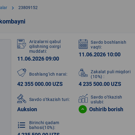
chevron_right
alar
23809152
 kombayni
Arizalarni qabul
Savdo boshlanish
qilishning oxirgi
vaqti:
muddati:
11.06.2026 10:00
11.06.2026 09:00
Zakalat puli miqdori
Boshlang‘ich narxi:
(10%)
:
42 355 000.00 UZS
4 235 500.00 UZS
Savdo o‘tkazish
Savdo o‘tkazish turi:
uslubi:
Auksion
Oshirib borish
Birinchi qadam
format_list_numbered
bahosi(10%):
4 235 500.00 UZS