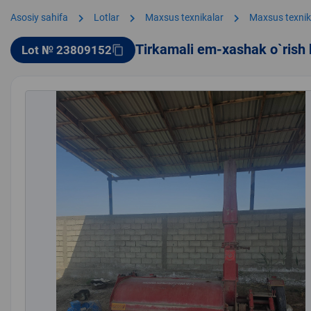
chevron_right
chevron_right
chevron_right
Asosiy sahifa
Lotlar
Maxsus texnikalar
Maxsus texnik
Tirkamali em-xashak o`rish
Lot № 23809152
content_copy