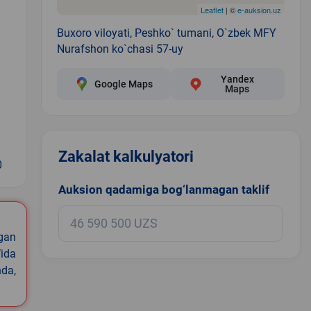
Leaflet
| ©
e-auksion.uz
Buxoro viloyati, Peshko` tumani, O`zbek MFY
Nurafshon ko`chasi 57-uy
Yandex
Google Maps
Maps
Zakalat kalkulyatori
0
Auksion qadamiga bog‘lanmagan taklif
igan
ida
nda,