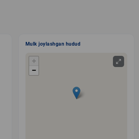
Mulk joylashgan hudud
+
−