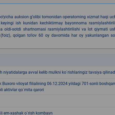
o‘yicha auksion g‘olibi tomonidan operatorning xizmat haqi u
 keyingi ish kunidan kechiktirmay bayonnoma rasmiylashtiril
 oldi-sotdi shartnomasi rasmiylashtirilishi va lot qiymati u
foiz), qolgan to'lov 60 oy davomida har oy yakunlangan so'
k
sh niyatidalarga avval kelib mulkni ko`rishlaringiz tavsiya qilinad
 Buxoro viloyat filialining 06.12.2024 yildagi 701-sonli boshqar
 aktivlar qo`mita qarori
li em-xashak o`rish kombayn