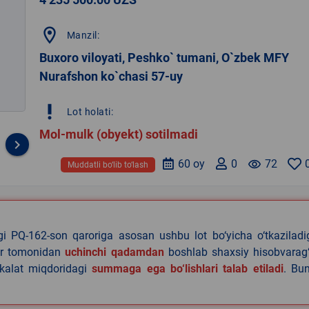
location_on
Manzil:
Buxoro viloyati, Peshko` tumani, O`zbek MFY
Nurafshon ko`chasi 57-uy
priority_high
Lot holati:
Mol-mulk (obyekt) sotilmadi
keyboard_arrow_right
60 oy
0
remove_red_eye
72
Muddatli bo‘lib to‘lash
agi PQ-162-son qaroriga asosan ushbu lot bo‘yicha o‘tkazilad
lar tomonidan
uchinchi qadamdan
boshlab shaxsiy hisobvarag‘
akalat miqdoridagi
summaga ega bo‘lishlari talab etiladi
. Bu