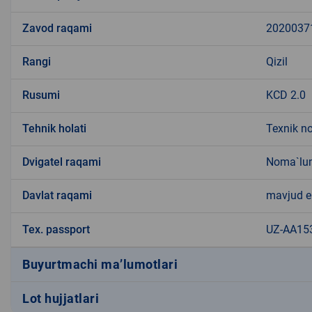
Zavod raqami
2020037
Rangi
Qizil
Rusumi
KCD 2.0
Tehnik holati
Texnik n
Dvigatel raqami
Noma`lu
Davlat raqami
mavjud 
Tex. passport
UZ-AA15
Buyurtmachi ma’lumotlari
Lot hujjatlari