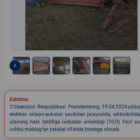
keyboard_arrow_left
Item
1
of
6
Eslatma:
O‘zbekiston Respublikasi Prezidentining 19.04.2024-yild
elektron onlayn-auksion savdolari jarayonida, ishtirokchi
ularning narx taklifiga nisbatan amaldagi (10.0) foizi z
ushbu mablag‘lar zakalat sifatida hisobga olinadi.