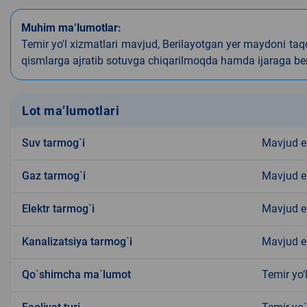
Muhim ma’lumotlar:
Temir yo'l xizmatlari mavjud, Berilayotgan yer maydoni taq
qismlarga ajratib sotuvga chiqarilmoqda hamda ijaraga ber
Lot ma’lumotlari
Suv tarmog`i
Mavjud 
Gaz tarmog`i
Mavjud 
Elektr tarmog`i
Mavjud 
Kanalizatsiya tarmog`i
Mavjud 
Qo`shimcha ma`lumot
Temir yo‘