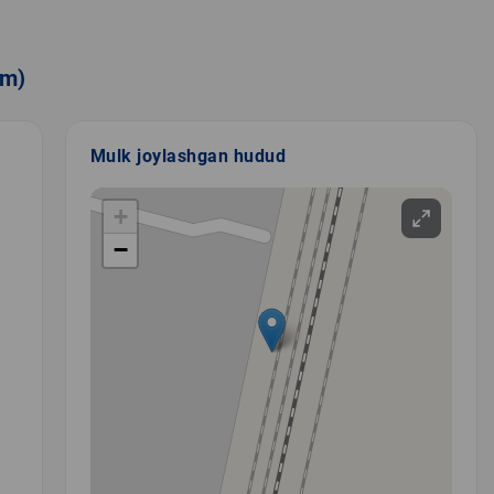
sm)
Mulk joylashgan hudud
+
−