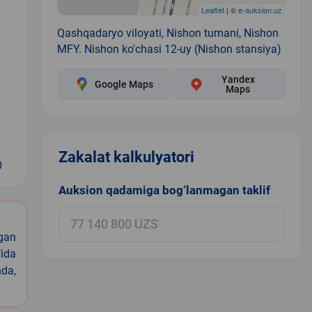
Leaflet
| ©
e-auksion.uz
Qashqadaryo viloyati, Nishon tumani, Nishon
MFY. Nishon ko'chasi 12-uy (Nishon stansiya)
Yandex
Google Maps
Maps
Zakalat kalkulyatori
0
Auksion qadamiga bog‘lanmagan taklif
igan
ida
nda,