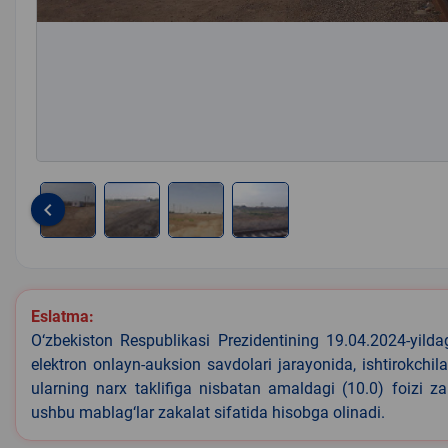
keyboard_arrow_left
Item
1
of
4
Eslatma:
O‘zbekiston Respublikasi Prezidentining 19.04.2024-yild
elektron onlayn-auksion savdolari jarayonida, ishtirokchi
ularning narx taklifiga nisbatan amaldagi (10.0) foizi z
ushbu mablag‘lar zakalat sifatida hisobga olinadi.