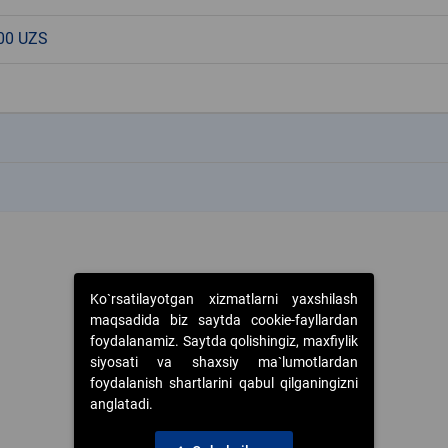
00 UZS
k
k
Ko`rsatilayotgan xizmatlarni yaxshilash
maqsadida biz saytda cookie-fayllardan
foydalanamiz. Saytda qolishingiz, maxfiylik
siyosati va shaxsiy ma`lumotlardan
foydalanish shartlarini qabul qilganingizni
anglatadi.