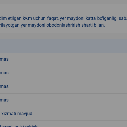
dim etilgan kv.m uchun faqat, yer maydoni katta bo'lganligi sab
ilayotgan yer maydoni obodonlashrirish sharti bilan.
k
emas
emas
emas
emas
l xizmati mavjud