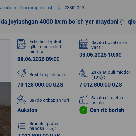
chevron_right
chilar mulkini ijaraga berish
23809009
sida joylashgan 4000 kv.m bo`sh yer maydoni (1-qi
Arizalarni qabul
Savdo boshlanish
qilishning oxirgi
vaqti:
muddati:
08.06.2026 10:00
08.06.2026 09:00
Zakalat puli miqdori
Boshlang‘ich narxi:
(10%)
:
70 128 000.00 UZS
7 012 800.00 UZS
Savdo o‘tkazish
Savdo o‘tkazish turi:
uslubi:
Auksion
Oshirib borish
Birinchi qadam
format_list_numbered
bahosi(10%):
7 012 800.00 UZS