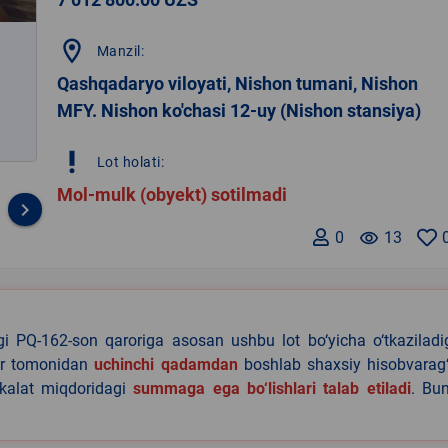
location_on
Manzil:
Qashqadaryo viloyati, Nishon tumani, Nishon
MFY. Nishon ko'chasi 12-uy (Nishon stansiya)
priority_high
Lot holati:
Mol-mulk (obyekt) sotilmadi
keyboard_arrow_right
0
remove_red_eye
13
agi PQ-162-son qaroriga asosan ushbu lot bo‘yicha o‘tkazilad
lar tomonidan
uchinchi qadamdan
boshlab shaxsiy hisobvarag‘
akalat miqdoridagi
summaga ega bo‘lishlari talab etiladi
. Bu