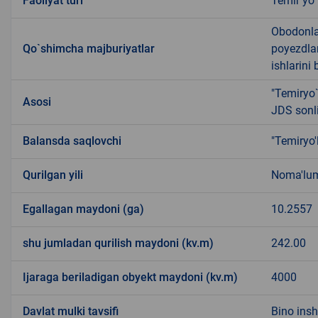
Faoliyat turi
Temir yo`
Obodonlas
Qo`shimcha majburiyatlar
poyezdlar
ishlarini
"Temiryo`
Asosi
JDS sonli
Balansda saqlovchi
"Temiryo'
Qurilgan yili
Noma'lu
Egallagan maydoni (ga)
10.2557
shu jumladan qurilish maydoni (kv.m)
242.00
Ijaraga beriladigan obyekt maydoni (kv.m)
4000
Davlat mulki tavsifi
Bino ins