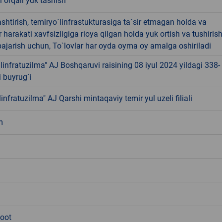
l orqali yuk tashish
htirish, temiryo`linfrastukturasiga ta`sir etmagan holda va
 harakati xavfsizligiga rioya qilgan holda yuk ortish va tushiris
 bajarish uchun, To`lovlar har oyda oyma oy amalga oshiriladi
linfratuzilma" AJ Boshqaruvi raisining 08 iyul 2024 yildagi 338-
 buyrug`i
linfratuzilma" AJ Qarshi mintaqaviy temir yul uzeli filiali
m
hoot