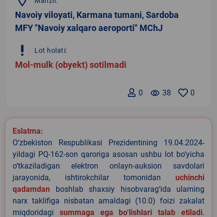
location_on
Manzil:
Navoiy viloyati, Karmana tumani, Sardoba
MFY "Navoiy xalqaro aeroporti" MChJ
priority_high
Lot holati:
Mol-mulk (obyekt) sotilmadi
0
remove_red_eye
38
0
Eslatma:
O‘zbekiston Respublikasi Prezidentining 19.04.2024-
yildagi PQ-162-son qaroriga asosan ushbu lot bo‘yicha
o‘tkaziladigan elektron onlayn-auksion savdolari
jarayonida, ishtirokchilar tomonidan
uchinchi
qadamdan
boshlab shaxsiy hisobvarag‘ida ularning
narx taklifiga nisbatan amaldagi (10.0) foizi zakalat
miqdoridagi
summaga ega bo‘lishlari talab etiladi
.