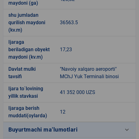
maydoni (ga)
shu jumladan
qurilish maydoni
36563.5
(kv.m)
Ijaraga
beriladigan obyekt
17,23
maydoni (kv.m)
Davlat mulki
"Navoiy xalqaro aeroporti"
tavsifi
MChJ Yuk Terminali binosi
Ijara to`lovining
41 352 000 UZS
yillik stavkasi
Ijaraga berish
12
muddati(oylarda)
keyboard_arrow_down
Buyurtmachi ma’lumotlari