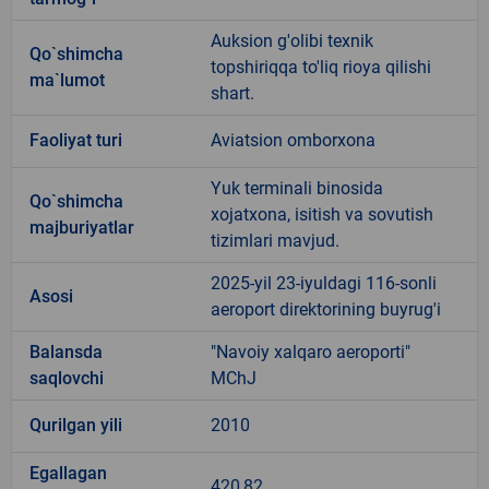
Auksion g'olibi texnik
Qo`shimcha
topshiriqqa to'liq rioya qilishi
ma`lumot
shart.
Faoliyat turi
Aviatsion omborxona
Yuk terminali binosida
Qo`shimcha
xojatxona, isitish va sovutish
majburiyatlar
tizimlari mavjud.
2025-yil 23-iyuldagi 116-sonli
Asosi
aeroport direktorining buyrug'i
Balansda
"Navoiy xalqaro aeroporti"
saqlovchi
MChJ
Qurilgan yili
2010
Egallagan
420,82