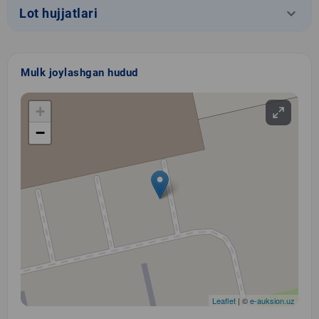
keyboard_arrow_down
Lot hujjatlari
Mulk joylashgan hudud
+
−
Leaflet
| ©
e-auksion.uz