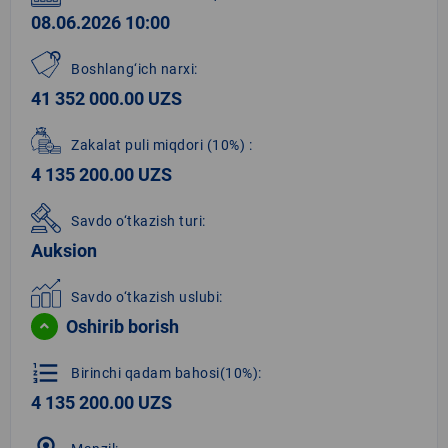
08.06.2026 10:00
Boshlang‘ich narxi:
41 352 000.00 UZS
Zakalat puli miqdori
(10%)
:
4 135 200.00 UZS
Savdo o‘tkazish turi:
Auksion
Savdo o‘tkazish uslubi:
Oshirib borish
format_list_numbered
Birinchi qadam bahosi(10%):
4 135 200.00 UZS