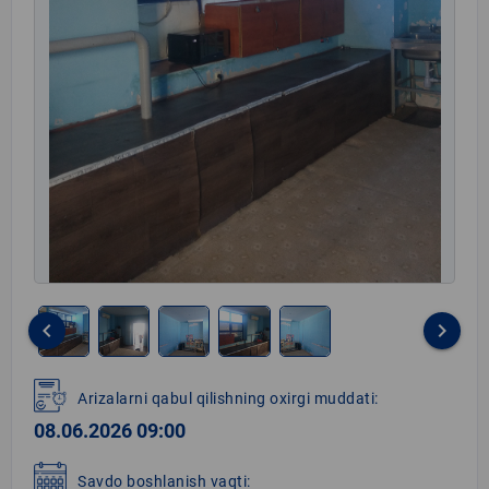
keyboard_arrow_left
keyboard_arrow_right
Item
1
Arizalarni qabul qilishning oxirgi muddati:
of
08.06.2026 09:00
5
Savdo boshlanish vaqti: