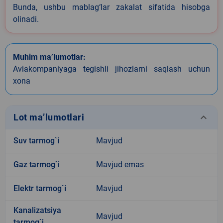
Bunda, ushbu mablag‘lar zakalat sifatida hisobga
olinadi.
Muhim ma’lumotlar:
Aviakompaniyaga tegishli jihozlarni saqlash uchun
xona
keyboard_arrow_down
Lot ma’lumotlari
Suv tarmog`i
Mavjud
Gaz tarmog`i
Mavjud emas
Elektr tarmog`i
Mavjud
Kanalizatsiya
Mavjud
tarmog`i