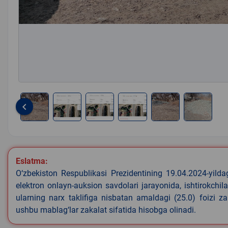
keyboard_arrow_left
Item
1
of
6
Eslatma:
O‘zbekiston Respublikasi Prezidentining 19.04.2024-yild
elektron onlayn-auksion savdolari jarayonida, ishtirokchi
ularning narx taklifiga nisbatan amaldagi (25.0) foizi z
ushbu mablag‘lar zakalat sifatida hisobga olinadi.