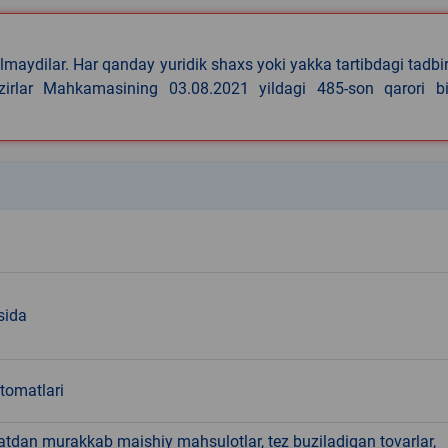
lmaydilar. Har qanday yuridik shaxs yoki yakka tartibdagi tadbi
azirlar Mahkamasining 03.08.2021 yildagi 485-son qarori bi
k
sida
tomatlari
hatdan murakkab maishiy mahsulotlar, tez buziladigan tovarlar,