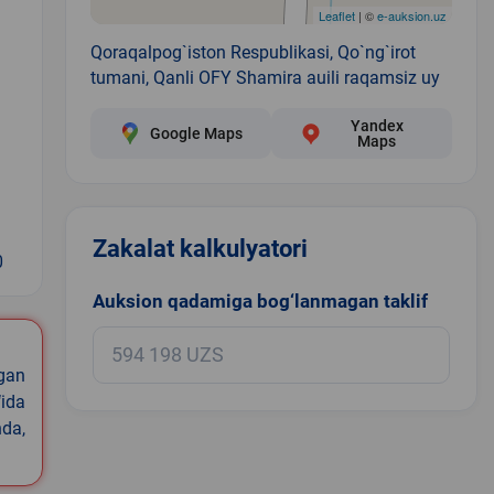
Leaflet
| ©
e-auksion.uz
Qoraqalpog`iston Respublikasi, Qo`ng`irot
tumani, Qanli OFY Shamira auili raqamsiz uy
Yandex
Google Maps
Maps
Zakalat kalkulyatori
0
Auksion qadamiga bog‘lanmagan taklif
igan
ida
nda,