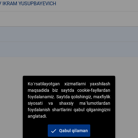
 IKRAM YUSUPBAYEVICH
k
k
Ko`rsatilayotgan xizmatlarni yaxshilash
maqsadida biz saytda cookie-fayllardan
foydalanamiz. Saytda qolishingiz, maxfiylik
siyosati va shaxsiy ma`lumotlardan
foydalanish shartlarini qabul qilganingizni
anglatadi.
check
Qabul qilaman