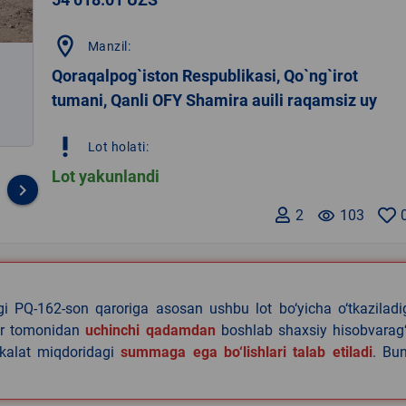
location_on
Manzil:
Qoraqalpog`iston Respublikasi, Qo`ng`irot
tumani, Qanli OFY Shamira auili raqamsiz uy
priority_high
Lot holati:
Lot yakunlandi
keyboard_arrow_right
2
remove_red_eye
103
agi PQ-162-son qaroriga asosan ushbu lot bo‘yicha o‘tkazilad
lar tomonidan
uchinchi qadamdan
boshlab shaxsiy hisobvarag‘
akalat miqdoridagi
summaga ega bo‘lishlari talab etiladi
. Bu