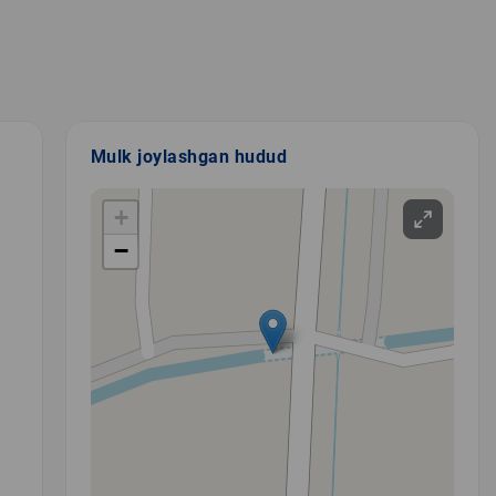
Mulk joylashgan hudud
+
−