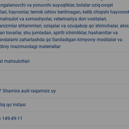
angalanuvchi va yonuvchi suyuqliklar, bolalar oziq-ovqat
ari, hayvonlar, termik ishlov berilmagan, kelib chiqishi hayvono
hsulot va xomashyolar, veterinariya dori vositalari,
anizmlar shtammlari, oziqalar va ozuqabop qo`shimchalar, aksi
an tovarlar, shu jumladan, spirtli ichimliklar, hasharotlar va
andalarni zaharlashda qo`llaniladigan kimyoviy moddalar va
 diniy mazmundagi materiallar
at mahsulotlari
Y Shamira auili raqamsiz uy
liq qo`mitasi
) 149-49-11