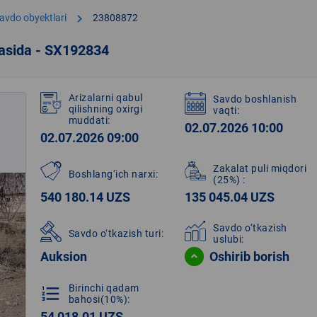
chevron_right
avdo obyektlari
23808872
qasida - SX192834
Arizalarni qabul
Savdo boshlanish
qilishning oxirgi
vaqti:
muddati:
02.07.2026 10:00
02.07.2026 09:00
Zakalat puli miqdori
Boshlang‘ich narxi:
(25%)
:
540 180.14 UZS
135 045.04 UZS
Savdo o‘tkazish
Savdo o‘tkazish turi:
uslubi:
Auksion
Oshirib borish
Birinchi qadam
format_list_numbered
bahosi(10%):
54 018.01 UZS