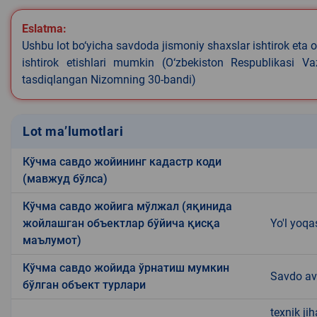
Eslatma:
Ushbu lot bo‘yicha savdoda jismoniy shaxslar ishtirok eta o
ishtirok etishlari mumkin (O‘zbekiston Respublikasi V
tasdiqlangan Nizomning 30-bandi)
Lot ma’lumotlari
Кўчма савдо жойининг кадастр коди
(мавжуд бўлса)
Кўчма савдо жойига мўлжал (яқинида
жойлашган объектлар бўйича қисқа
Yo'l yoqa
маълумот)
Кўчма савдо жойида ўрнатиш мумкин
Savdo av
бўлган объект турлари
texnik ji