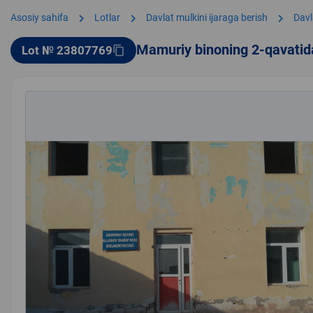
chevron_right
chevron_right
chevron_right
Asosiy sahifa
Lotlar
Davlat mulkini ijaraga berish
Davl
Mamuriy binoning 2-qavatidag
Lot № 23807769
content_copy