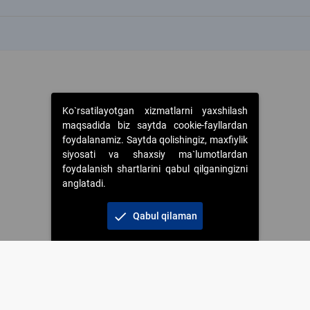
k
Ko`rsatilayotgan xizmatlarni yaxshilash
maqsadida biz saytda cookie-fayllardan
foydalanamiz. Saytda qolishingiz, maxfiylik
siyosati va shaxsiy ma`lumotlardan
foydalanish shartlarini qabul qilganingizni
anglatadi.
check
Qabul qilaman
 foydalanganda jamiyatning korporativ veb-saytiga majburiy havolalar ko