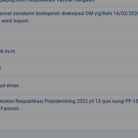
anoat zonalarini boshqarish direksiyasi DM yig‘ilishi 14/02/202
1-sonli bayoni
36 kv.m
3
ud emas
kiston Respublikasi Prezidentining 2022 yil 13 iyun kungi PF-15
i Farmoni
k