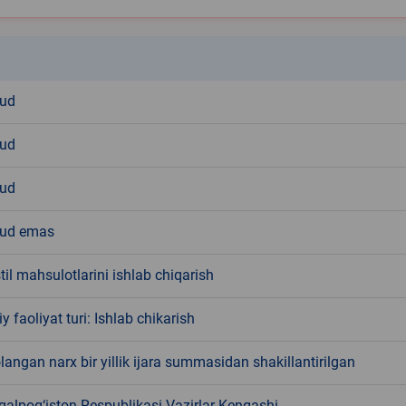
k
ud
ud
ud
ud emas
til mahsulotlarini ishlab chiqarish
y faoliyat turi: Ishlab chikarish
angan narx bir yillik ijara summasidan shakillantirilgan
qalpog‘iston Respublikasi Vazirlar Kengashi