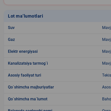
Lot ma’lumotlari
Suv
Mavj
Gaz
Mavj
Elektr energiyasi
Mavj
Kanalizatsiya tarmog`i
Mavj
Аsosiy faoliyat turi
Tekis
Qo`shimcha majburiyatlar
Asosi
Qo`shimcha ma`lumot
Bahol
Balansda saqlovchi nomi
Qora