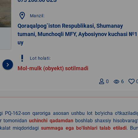
location_on
Manzil:
Qoraqalpog`iston Respublikasi, Shumanay
tumani, Munchoqli MFY, Aybosiynov kuchasi №1
uy
priority_high
Lot holati:
keyboard_arrow_right
Mol-mulk (obyekt) sotilmadi
0
remove_red_eye
6
agi PQ-162-son qaroriga asosan ushbu lot bo‘yicha o‘tkazilad
lar tomonidan
uchinchi qadamdan
boshlab shaxsiy hisobvarag‘
akalat miqdoridagi
summaga ega bo‘lishlari talab etiladi
. Bu