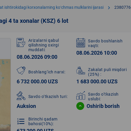
chevron_right
at ishtirokidagi korxonalarning koʻchmas mulklarini ijarasi
2380776
i 4 ta xonalar (KSZ) 6 lot
Arizalarni qabul
Savdo boshlanish
qilishning oxirgi
vaqti:
muddati:
08.06.2026 10:00
08.06.2026 09:00
Zakalat puli miqdori
Boshlang‘ich narxi:
(25%)
:
6 732 000.00 UZS
1 683 000.00 UZS
Savdo o‘tkazish
Savdo o‘tkazish turi:
uslubi:
Auksion
Oshirib borish
Birinchi qadam
format_list_numbered
bahosi(10%):
673 200.00 UZS