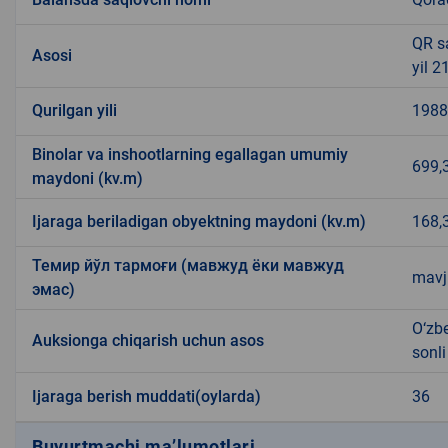
QR s
Asosi
yil 2
Qurilgan yili
1988
Binolar va inshootlarning egallagan umumiy
699,
maydoni (kv.m)
Ijaraga beriladigan obyektning maydoni (kv.m)
168,
Темир йўл тармоғи (мавжуд ёки мавжуд
mavj
эмас)
O‘zbe
Auksionga chiqarish uchun asos
sonl
Ijaraga berish muddati(oylarda)
36
Buyurtmachi ma’lumotlari