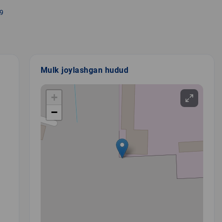
9
Mulk joylashgan hudud
+
−