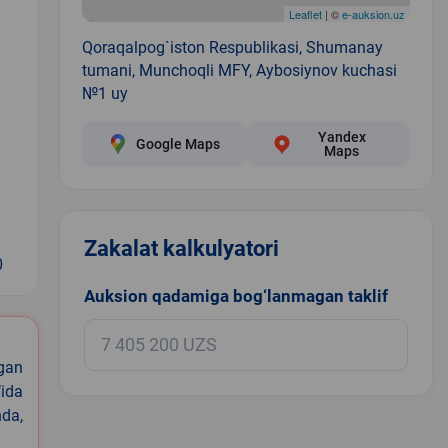
Leaflet
| ©
e-auksion.uz
Qoraqalpog`iston Respublikasi, Shumanay
tumani, Munchoqli MFY, Aybosiynov kuchasi
№1 uy
Yandex
Google Maps
Maps
Zakalat kalkulyatori
0
Auksion qadamiga bog‘lanmagan taklif
igan
ida
nda,