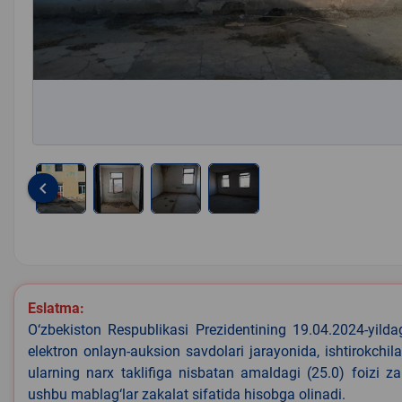
keyboard_arrow_left
Item
1
of
4
Eslatma:
O‘zbekiston Respublikasi Prezidentining 19.04.2024-yild
elektron onlayn-auksion savdolari jarayonida, ishtirokchi
ularning narx taklifiga nisbatan amaldagi (25.0) foizi z
ushbu mablag‘lar zakalat sifatida hisobga olinadi.