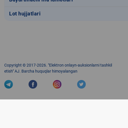
Lot hujjatlari
Copyright © 2017-2026. "Elektron onlayn-auksionlarni tashkil
etish" AJ. Barcha huquqlar himoyalangan
Veb-saytdagi axborot materiallaridan boshqa shaxslar