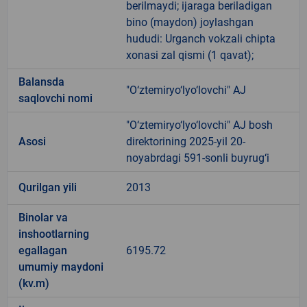
berilmaydi; ijaraga beriladigan
bino (maydon) joylashgan
hududi: Urganch vokzali chipta
xonasi zal qismi (1 qavat);
Balansda
"O‘ztemiryo‘lyo‘lovchi" AJ
saqlovchi nomi
"O‘ztemiryo‘lyo‘lovchi" AJ bosh
Asosi
direktorining 2025-yil 20-
noyabrdagi 591-sonli buyrug‘i
Qurilgan yili
2013
Binolar va
inshootlarning
egallagan
6195.72
umumiy maydoni
(kv.m)