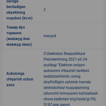
Ijaraga
beriladigan
2
obyektning
maydoni (kv.m)
Темир йўл
тармоғи
mavjud
(мавжуд ёки
мавжуд эмас)
O‘zbekiston Respublikasi
Prezidentining 2021-yil 24-
iyuldagi "Elektron onlayn-
auksionni o‘tkazish tartibini
Auksionga
soddalashtirish, uning
chiqarish uchun
shaffofligini oshirish hamda
asos
ishtirokchilar huquqlarining
ishonchli himoyasini kafolatlash
chora-tadbirlari to‘g‘risida"gi PQ-
5197-son qarori