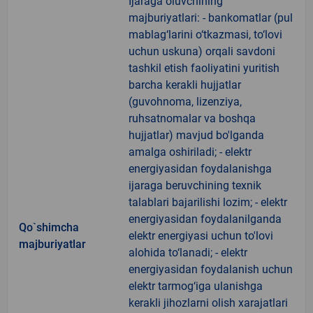
Ijaraga oluvchining
majburiyatlari: - bankomatlar (pul
mablag‘larini o‘tkazmasi, to‘lovi
uchun uskuna) orqali savdoni
tashkil etish faoliyatini yuritish
barcha kerakli hujjatlar
(guvohnoma, lizenziya,
ruhsatnomalar va boshqa
hujjatlar) mavjud bo'lganda
amalga oshiriladi; - elektr
energiyasidan foydalanishga
ijaraga beruvchining texnik
talablari bajarilishi lozim; - elektr
energiyasidan foydalanilganda
Qo`shimcha
elektr energiyasi uchun to'lovi
majburiyatlar
alohida to‘lanadi; - elektr
energiyasidan foydalanish uchun
elektr tarmog‘iga ulanishga
kerakli jihozlarni olish xarajatlari