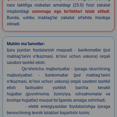
narx taklifiga nisbatan amaldagi (25.0) foizi zakalat
miqdoridagi
summaga ega bo‘lishlari talab etiladi
.
Bunda, ushbu mablag‘lar zakalat sifatida hisobga
olinadi.
Muhim ma’lumotlar:
Ijara joyidan foydalanish maqsadi - bankomatlar (pul
mablag‘larini o‘tkazmasi, to‘lovi uchun uskuna) orqali
savdoni tashkil etish;
Qo‘shimcha majburiyatlar - ijaraga oluvchining
majburiyatlari: - bankomatlar (pul mablag‘larini
o‘tkazmasi, to‘lovi uchun uskuna) orqali savdoni tashkil
etish faoliyatini yuritish barcha kerakli
hujjatlar
(guvohnoma, lizenziya, ruhsatnomalar va
boshqa hujjatlar)
mavjud bo'lganda amalga oshiriladi;
- elektr energiyasidan foydalanishga ijaraga
beruvchining texnik talablari bajarilishi lozim;