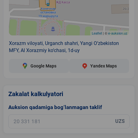
Leaflet
| ©
e-auksion.uz
Xorazm viloyati, Urganch shahri, Yangi O‘zbekiston
MFY, Al Xorazmiy ko‘chasi, 1d-uy
Google Maps
Yandex Maps
Zakalat kalkulyatori
Auksion qadamiga bog‘lanmagan taklif
UZS