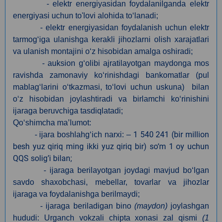
- elektr energiyasidan foydalanilganda elektr
energiyasi uchun to'lovi alohida to‘lanadi;
- elektr energiyasidan foydalanish uchun elektr
tarmog‘iga ulanishga kerakli jihozlarni olish xarajatlari
va ulanish montajini o‘z hisobidan amalga oshiradi;
- auksion g‘olibi ajratilayotgan maydonga mos
ravishda zamonaviy ko‘rinishdagi bankomatlar (pul
mablag‘larini o‘tkazmasi, to‘lovi uchun uskuna) bilan
o‘z hisobidan joylashtiradi va birlamchi ko‘rinishini
ijaraga beruvchiga tasdiqlatadi;
Qo‘shimcha ma’lumot:
1 540 241 (bir million
- ijara boshlahg‘ich narxi: –
besh yuz qiriq ming ikki yuz qiriq bir) so‘m 1 oy uchun
QQS solig’i bilan;
- ijaraga berilayotgan joydagi mavjud bo‘lgan
savdo shaxobchasi, mebellar, tovarlar va jihozlar
ijaraga va foydalanishga berilmaydi;
- ijaraga beriladigan bino
(maydon)
joylashgan
hududi: Urganch vokzali chipta xonasi zal qismi
(1