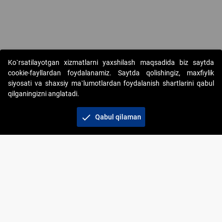
Ko`rsatilayotgan xizmatlarni yaxshilash maqsadida biz saytda
cookie-fayllardan foydalanamiz. Saytda qolishingiz, maxfiylik
siyosati va shaxsiy ma`lumotlardan foydalanish shartlarini qabul
qilganingizni anglatadi.
Copyright © 2017-2026. "Elektron onlayn-auksionlarni
tashkil etish" AJ. Barcha huquqlar himoyalangan
check
Qabul qilaman
To‘lov usullari