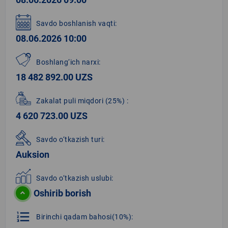
3
Savdo boshlanish vaqti:
08.06.2026 10:00
Boshlang‘ich narxi:
18 482 892.00 UZS
Zakalat puli miqdori
(25%)
:
4 620 723.00 UZS
Savdo o‘tkazish turi:
Auksion
Savdo o‘tkazish uslubi:
Oshirib borish
format_list_numbered
Birinchi qadam bahosi(10%):