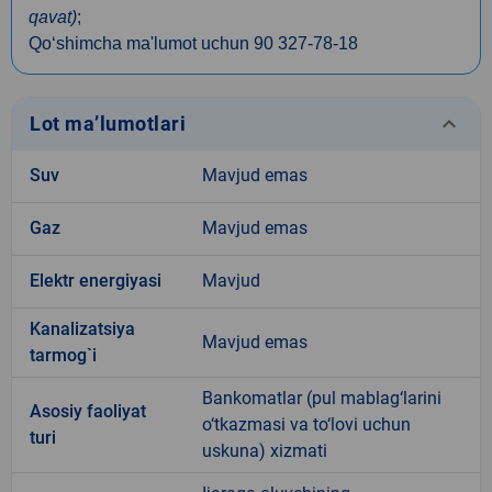
qavat)
;
Qo‘shimcha ma'lumot uchun 90 327-78-18
keyboard_arrow_down
Lot ma’lumotlari
Suv
Mavjud emas
Gaz
Mavjud emas
Elektr energiyasi
Mavjud
Kanalizatsiya
Mavjud emas
tarmog`i
Bankomatlar (pul mablag‘larini
Аsosiy faoliyat
o‘tkazmasi va to‘lovi uchun
turi
uskuna) xizmati