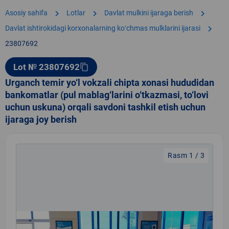
chevron_right
chevron_right
chevron_right
Asosiy sahifa
Lotlar
Davlat mulkini ijaraga berish
chevron_right
Davlat ishtirokidagi korxonalarning koʻchmas mulklarini ijarasi
23807692
Lot № 23807692
content_copy
Urganch temir yo‘l vokzali chipta xonasi hududidan
bankomatlar (pul mablag‘larini o‘tkazmasi, to‘lovi
uchun uskuna) orqali savdoni tashkil etish uchun
ijaraga joy berish
Rasm 1 / 3