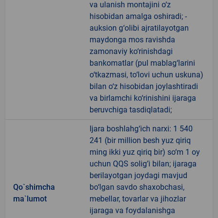
va ulanish montajini o‘z
hisobidan amalga oshiradi; -
auksion g‘olibi ajratilayotgan
maydonga mos ravishda
zamonaviy ko‘rinishdagi
bankomatlar (pul mablag‘larini
o‘tkazmasi, to‘lovi uchun uskuna)
bilan o‘z hisobidan joylashtiradi
va birlamchi ko‘rinishini ijaraga
beruvchiga tasdiqlatadi;
Ijara boshlahg‘ich narxi: 1 540
241 (bir million besh yuz qiriq
ming ikki yuz qiriq bir) so‘m 1 oy
uchun QQS solig’i bilan; ijaraga
berilayotgan joydagi mavjud
Qo`shimcha
bo‘lgan savdo shaxobchasi,
ma`lumot
mebellar, tovarlar va jihozlar
ijaraga va foydalanishga