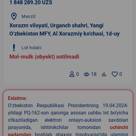
1 848 289.20 UZS
location_on
Manzil:
Xorazm viloyati, Urganch shahri, Yangi
O‘zbekiston MFY, Al Xorazmiy ko‘chasi, 1d-uy
priority_high
Lot holati:
Mol-mulk (obyekt) sotilmadi
0
remove_red_eye
18
0
Eslatma:
O‘zbekiston Respublikasi Prezidentining 19.04.2024-
yildagi PQ-162-son qaroriga asosan ushbu lot bo‘yicha
o‘tkaziladigan elektron onlayn-auksion savdolari
jarayonida, ishtirokchilar tomonidan
uchinchi
qadamdan
boshlab shaxsiy hisobvarag‘ida ularning