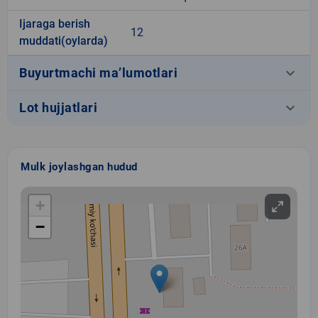
Ijaraga berish
12
muddati(oylarda)
keyboard_arrow_down
Buyurtmachi ma’lumotlari
keyboard_arrow_down
Lot hujjatlari
Mulk joylashgan hudud
+
−