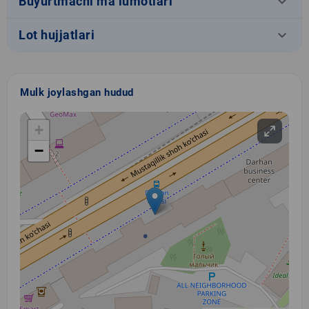
keyboard_arrow_down
Buyurtmachi ma’lumotlari
keyboard_arrow_down
Lot hujjatlari
Mulk joylashgan hudud
+
−