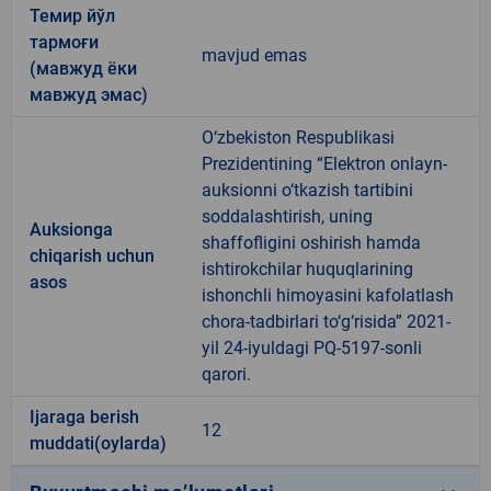
Темир йўл
тармоғи
mavjud emas
(мавжуд ёки
мавжуд эмас)
O‘zbekiston Respublikasi
Prezidentining “Elektron onlayn-
auksionni o‘tkazish tartibini
soddalashtirish, uning
Auksionga
shaffofligini oshirish hamda
chiqarish uchun
ishtirokchilar huquqlarining
asos
ishonchli himoyasini kafolatlash
chora-tadbirlari to‘g‘risida” 2021-
yil 24-iyuldagi PQ-5197-sonli
qarori.
Ijaraga berish
12
muddati(oylarda)