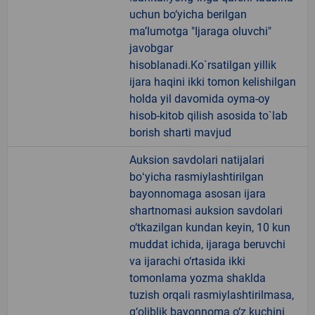
uchun bo‘yicha berilgan
maʼlumotga "Ijaraga oluvchi"
javobgar
hisoblanadi.Ko`rsatilgan yillik
ijara haqini ikki tomon kelishilgan
holda yil davomida oyma-oy
hisob-kitob qilish asosida to`lab
borish sharti mavjud
Auksion savdolari natijalari
boʻyicha rasmiylashtirilgan
bayonnomaga asosan ijara
shartnomasi auksion savdolari
o‘tkazilgan kundan keyin, 10 kun
muddat ichida, ijaraga beruvchi
va ijarachi o‘rtasida ikki
tomonlama yozma shaklda
tuzish orqali rasmiylashtirilmasa,
g‘oliblik bayonnoma o‘z kuchini