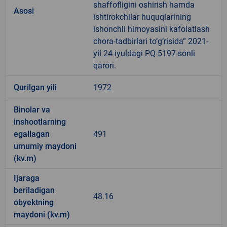
shaffofligini oshirish hamda
Asosi
ishtirokchilar huquqlarining
ishonchli himoyasini kafolatlash
chora-tadbirlari to‘g‘risida” 2021-
yil 24-iyuldagi PQ-5197-sonli
qarori.
Qurilgan yili
1972
Binolar va
inshootlarning
egallagan
491
umumiy maydoni
(kv.m)
Ijaraga
beriladigan
48.16
obyektning
maydoni (kv.m)