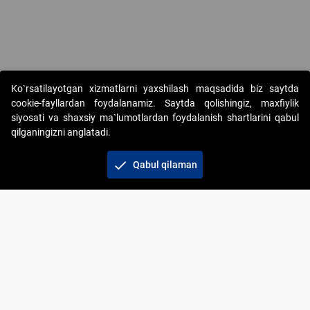
Copyright © 2017-2026. "Elektron onlayn-auksionlarni tashkil etish"
Ko`rsatilayotgan xizmatlarni yaxshilash maqsadida biz saytda
AJ. Barcha huquqlar himoyalangan
cookie-fayllardan foydalanamiz. Saytda qolishingiz, maxfiylik
siyosati va shaxsiy ma`lumotlardan foydalanish shartlarini qabul
qilganingizni anglatadi.
check
Qabul qilaman
+998 71 202-21-11
Veb-saytdagi axborot materiallaridan boshqa
shaxslar foydalanganda jamiyatning korporativ veb-
saytiga majburiy havolalar ko‘rsatilishi kerak