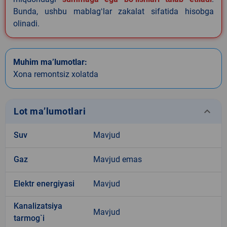
Bunda, ushbu mablagʻlar zakalat sifatida hisobga
olinadi.
Muhim ma’lumotlar:
Xona remontsiz xolatda
keyboard_arrow_down
Lot ma’lumotlari
Suv
Mavjud
Gaz
Mavjud emas
Elektr energiyasi
Mavjud
Kanalizatsiya
Mavjud
tarmog`i