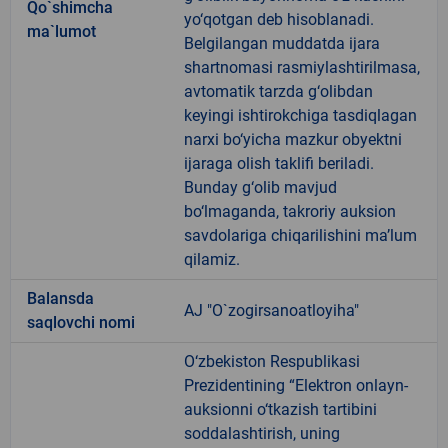
Qo`shimcha
yo‘qotgan deb hisoblanadi.
ma`lumot
Belgilangan muddatda ijara
shartnomasi rasmiylashtirilmasa,
avtomatik tarzda g‘olibdan
keyingi ishtirokchiga tasdiqlagan
narxi bo‘yicha mazkur obyektni
ijaraga olish taklifi beriladi.
Bunday g‘olib mavjud
bo‘lmaganda, takroriy auksion
savdolariga chiqarilishini maʼlum
qilamiz.
Balansda
AJ "O`zogirsanoatloyiha"
saqlovchi nomi
O‘zbekiston Respublikasi
Prezidentining “Elektron onlayn-
auksionni o‘tkazish tartibini
soddalashtirish, uning