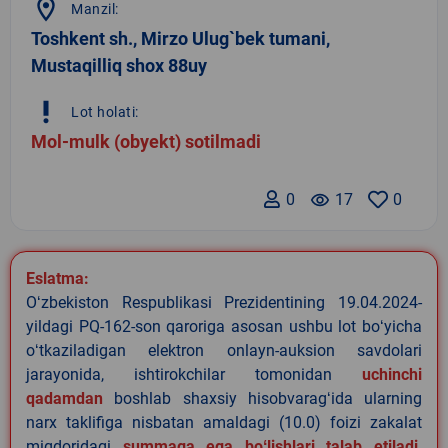
location_on
Manzil:
Toshkent sh., Mirzo Ulug`bek tumani,
Mustaqilliq shox 88uy
priority_high
Lot holati:
Mol-mulk (obyekt) sotilmadi
0
remove_red_eye
17
0
Eslatma:
Oʻzbekiston Respublikasi Prezidentining 19.04.2024-
yildagi PQ-162-son qaroriga asosan ushbu lot boʻyicha
oʻtkaziladigan elektron onlayn-auksion savdolari
jarayonida, ishtirokchilar tomonidan
uchinchi
qadamdan
boshlab shaxsiy hisobvaragʻida ularning
narx taklifiga nisbatan amaldagi (10.0) foizi zakalat
miqdoridagi
summaga ega boʻlishlari talab etiladi
.