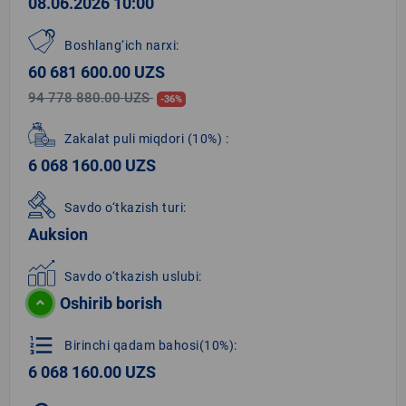
08.06.2026 10:00
Boshlang‘ich narxi:
60 681 600.00 UZS
94 778 880.00 UZS
-36%
Zakalat puli miqdori
(10%)
:
6 068 160.00 UZS
Savdo o‘tkazish turi:
Auksion
Savdo o‘tkazish uslubi:
Oshirib borish
format_list_numbered
Birinchi qadam bahosi(10%):
6 068 160.00 UZS