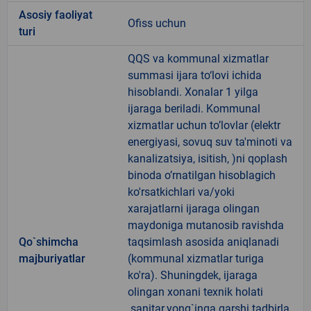
Аsosiy faoliyat
Ofiss uchun
turi
QQS va kommunal xizmatlar
summasi ijara to‘lovi ichida
hisoblandi. Xonalar 1 yilga
ijaraga beriladi. Kommunal
xizmatlar uchun to’lovlar (elektr
energiyasi, sovuq suv ta'minoti va
kanalizatsiya, isitish, )ni qoplash
binoda o’rnatilgan hisoblagich
ko'rsatkichlari va/yoki
xarajatlarni ijaraga olingan
maydoniga mutanosib ravishda
Qo`shimcha
taqsimlash asosida aniqlanadi
majburiyatlar
(kommunal xizmatlar turiga
ko'ra). Shuningdek, ijaraga
olingan xonani texnik holati
.sanitar.yong`inga qarshi tadbirla