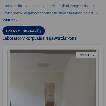
chevron_right
chevron_right
chevron_right
Asosiy sahifa
Lotlar
Davlat mulkini ijaraga berish
chevron_right
Davlat ishtirokidagi korxonalarning koʻchmas mulklarini ijarasi
23807647
Lot № 23807647
content_copy
Laboratoriy korpusida 4 qavvatda xona
Rasm 1 / 7