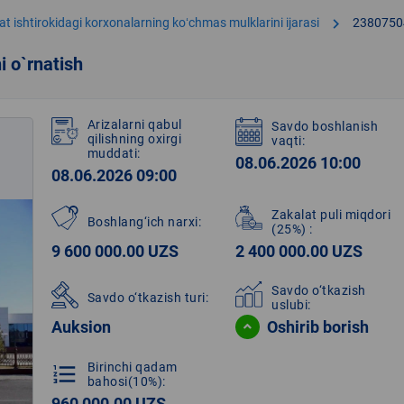
chevron_right
at ishtirokidagi korxonalarning koʻchmas mulklarini ijarasi
2380750
 o`rnatish
Arizalarni qabul
Savdo boshlanish
qilishning oxirgi
vaqti:
muddati:
08.06.2026 10:00
08.06.2026 09:00
Zakalat puli miqdori
Boshlang‘ich narxi:
(25%)
:
9 600 000.00 UZS
2 400 000.00 UZS
Savdo o‘tkazish
Savdo o‘tkazish turi:
uslubi:
Auksion
Oshirib borish
Birinchi qadam
format_list_numbered
bahosi(10%):
960 000.00 UZS