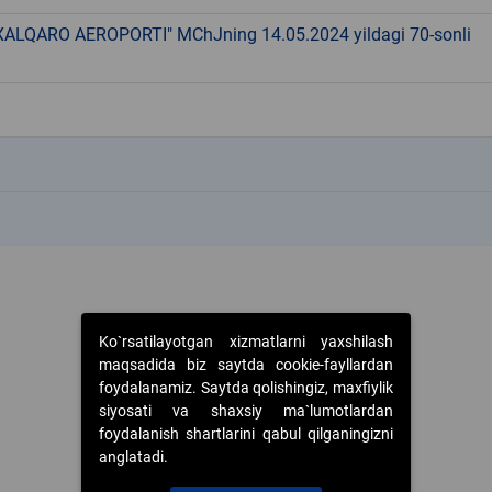
ALQARO AEROPORTI" MChJning 14.05.2024 yildagi 70-sonli
k
k
Ko`rsatilayotgan xizmatlarni yaxshilash
maqsadida biz saytda cookie-fayllardan
foydalanamiz. Saytda qolishingiz, maxfiylik
siyosati va shaxsiy ma`lumotlardan
foydalanish shartlarini qabul qilganingizni
anglatadi.