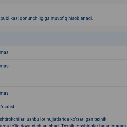
spublikasi qonunchiligiga muvofiq hisoblanadi.
k
emas
emas
emas
'rsatish
shtirokchilari ushbu lot hujjatlarida ko‘rsatilgan texnik
larga to‘liq rioya etishlari shart. Texnik topshiriqlar bajarilmagan