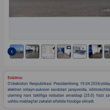
keyboard_arrow_left
Item
1
of
8
Eslatma:
O‘zbekiston Respublikasi Prezidentining 19.04.2024-yild
elektron onlayn-auksion savdolari jarayonida, ishtirokchi
ularning narx taklifiga nisbatan amaldagi (25.0) foizi z
ushbu mablag‘lar zakalat sifatida hisobga olinadi.