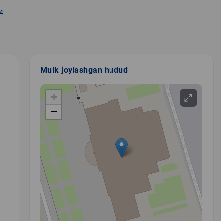
4
Mulk joylashgan hudud
+
−