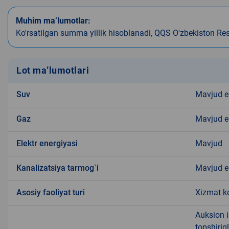
Muhim ma’lumotlar:
Ko'rsatilgan summa yillik hisoblanadi, QQS O'zbekiston Re
Lot ma’lumotlari
Suv
Mavjud 
Gaz
Mavjud 
Elektr energiyasi
Mavjud
Kanalizatsiya tarmog`i
Mavjud 
Аsosiy faoliyat turi
Xizmat ko
Auksion i
topshiriq