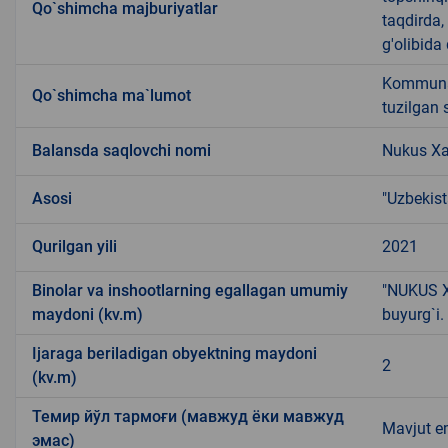
Qo`shimcha majburiyatlar
taqdirda,
g'olibida 
Kommunal 
Qo`shimcha ma`lumot
tuzilgan 
Balansda saqlovchi nomi
Nukus Xa
Asosi
"Uzbekist
Qurilgan yili
2021
Binolar va inshootlarning egallagan umumiy
"NUKUS X
maydoni (kv.m)
buyurg`i.
Ijaraga beriladigan obyektning maydoni
2
(kv.m)
Темир йўл тармоғи (мавжуд ёки мавжуд
Mavjut 
эмас)