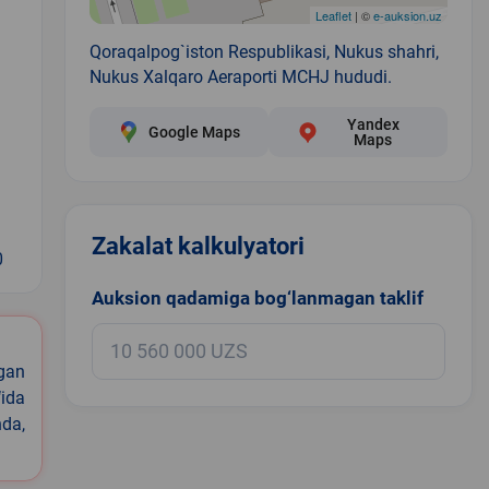
Leaflet
| ©
e-auksion.uz
Qoraqalpog`iston Respublikasi, Nukus shahri,
Nukus Xalqaro Aeraporti MCHJ hududi.
Yandex
Google Maps
Maps
Zakalat kalkulyatori
0
Auksion qadamiga bog‘lanmagan taklif
igan
ida
nda,