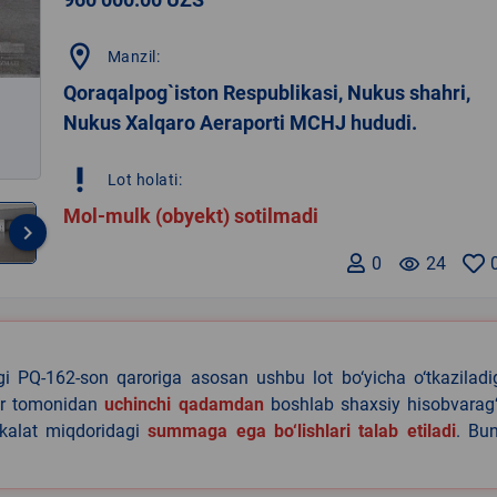
location_on
Manzil:
Qoraqalpog`iston Respublikasi, Nukus shahri,
Nukus Xalqaro Aeraporti MCHJ hududi.
priority_high
Lot holati:
Mol-mulk (obyekt) sotilmadi
keyboard_arrow_right
0
remove_red_eye
24
agi PQ-162-son qaroriga asosan ushbu lot bo‘yicha o‘tkazilad
lar tomonidan
uchinchi qadamdan
boshlab shaxsiy hisobvarag‘
akalat miqdoridagi
summaga ega bo‘lishlari talab etiladi
. Bu