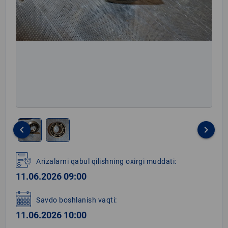
keyboard_arrow_left
keyboard_arrow_right
Item
1
Arizalarni qabul qilishning oxirgi muddati:
of
11.06.2026 09:00
2
Savdo boshlanish vaqti:
11.06.2026 10:00