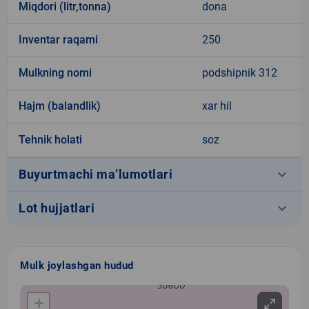
Miqdori (litr,tonna)
dona
Inventar raqami
250
Mulkning nomi
podshipnik 312
Hajm (balandlik)
xar hil
Tehnik holati
soz
keyboard_arrow_down
Buyurtmachi ma’lumotlari
keyboard_arrow_down
Lot hujjatlari
Mulk joylashgan hudud
+