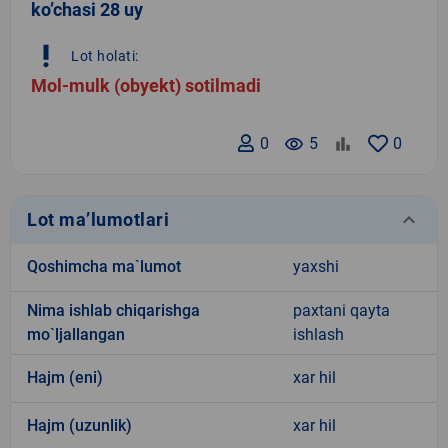
ko’chasi 28 uy
priority_high
Lot holati:
Mol-mulk (obyekt) sotilmadi
0
remove_red_eye
5
0
keyboard_arrow_down
Lot ma’lumotlari
Qoshimcha ma`lumot
yaxshi
Nima ishlab chiqarishga
paxtani qayta
mo`ljallangan
ishlash
Hajm (eni)
xar hil
Hajm (uzunlik)
xar hil