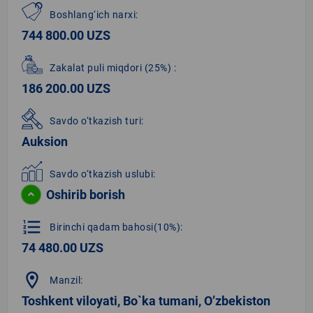
Boshlang‘ich narxi:
744 800.00 UZS
Zakalat puli miqdori
(25%)
:
186 200.00 UZS
Savdo o‘tkazish turi:
Auksion
Savdo o‘tkazish uslubi:
Oshirib borish
format_list_numbered
Birinchi qadam bahosi(10%):
74 480.00 UZS
location_on
Manzil:
Toshkent viloyati, Bo`ka tumani, O’zbekiston