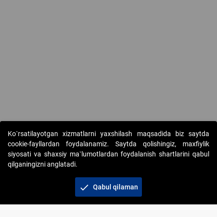
Ko`rsatilayotgan xizmatlarni yaxshilash maqsadida biz saytda
cookie-fayllardan foydalanamiz. Saytda qolishingiz, maxfiylik
siyosati va shaxsiy ma`lumotlardan foydalanish shartlarini qabul
qilganingizni anglatadi.
Copyright © 2017-2026. "Elektron onlayn-auksionlarni
tashkil etish" AJ. Barcha huquqlar himoyalangan
check
Qabul qilaman