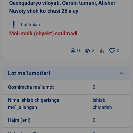
Qashqadaryo viloyati, Qarshi tumani, Alisher
Navoiy shoh ko`chasi 26 a uy
priority_high
Lot holati:
Mol-mulk (obyekt) sotilmadi
0
remove_red_eye
2
0
keyboard_arrow_down
Lot ma’lumotlari
Qoshimcha ma`lumot
0
Nima ishlab chiqarishga
Ishlab
mo`ljallangan
chiqarish
Hajm (eni)
0