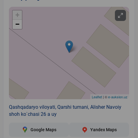
+
−
Leaflet
| ©
e-auksion.uz
Qashqadaryo viloyati, Qarshi tumani, Alisher Navoiy
shoh ko`chasi 26 a uy
Google Maps
Yandex Maps