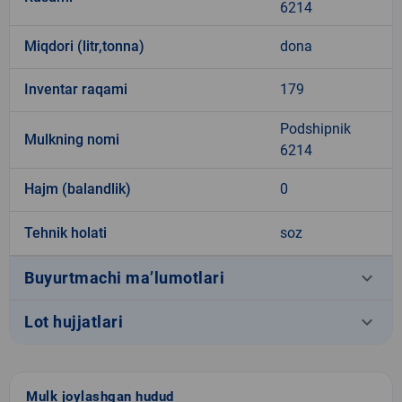
6214
Miqdori (litr,tonna)
dona
Inventar raqami
179
Podshipnik
Mulkning nomi
6214
Hajm (balandlik)
0
Tehnik holati
soz
keyboard_arrow_down
Buyurtmachi ma’lumotlari
keyboard_arrow_down
Lot hujjatlari
Mulk joylashgan hudud