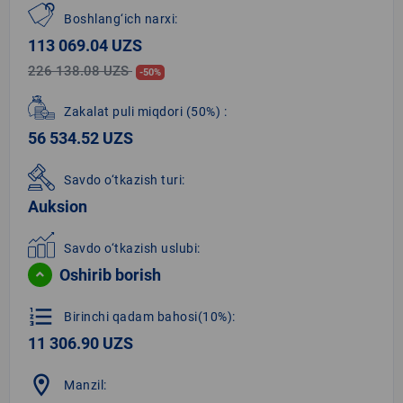
Boshlang‘ich narxi:
113 069.04 UZS
226 138.08 UZS
-50%
Zakalat puli miqdori
(50%)
:
56 534.52 UZS
Savdo o‘tkazish turi:
Auksion
Savdo o‘tkazish uslubi:
Oshirib borish
format_list_numbered
Birinchi qadam bahosi(10%):
11 306.90 UZS
location_on
Manzil: