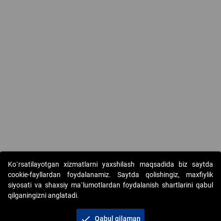
Ko`rsatilayotgan xizmatlarni yaxshilash maqsadida biz saytda
cookie-fayllardan foydalanamiz. Saytda qolishingiz, maxfiylik
siyosati va shaxsiy ma`lumotlardan foydalanish shartlarini qabul
qilganingizni anglatadi.
Copyright © 2017-2026. "Elektron onlayn-auksionlarni
tashkil etish" AJ. Barcha huquqlar himoyalangan
check
Qabul qilaman