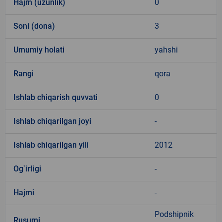
Hajm (uzunlik)
0
Soni (dona)
3
Umumiy holati
yahshi
Rangi
qora
Ishlab chiqarish quvvati
0
Ishlab chiqarilgan joyi
-
Ishlab chiqarilgan yili
2012
Og`irligi
-
Hajmi
-
Podshipnik
Rusumi