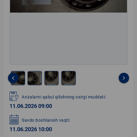
keyboard_arrow_left
keyboard_arrow_right
Item
1
Arizalarni qabul qilishning oxirgi muddati:
of
11.06.2026 09:00
4
Savdo boshlanish vaqti:
11.06.2026 10:00