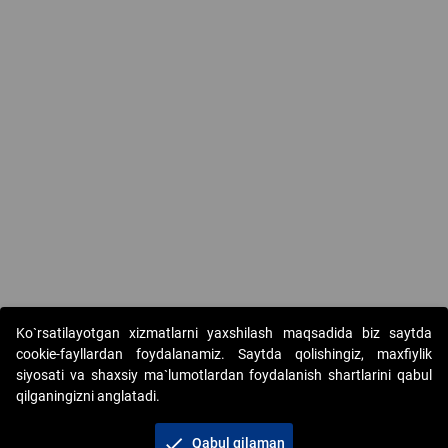
Ko`rsatilayotgan xizmatlarni yaxshilash maqsadida biz saytda
cookie-fayllardan foydalanamiz. Saytda qolishingiz, maxfiylik
siyosati va shaxsiy ma`lumotlardan foydalanish shartlarini qabul
qilganingizni anglatadi.
Copyright © 2017-2026. "Elektron onlayn-auksionlarni
tashkil etish" AJ. Barcha huquqlar himoyalangan
check
Qabul qilaman