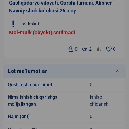
Qashqadaryo viloyati, Qarshi tumani, Alisher
Navoiy shoh ko`chasi 26 a uy
priority_high
Lot holati:
Mol-mulk (obyekt) sotilmadi
0
remove_red_eye
2
0
keyboard_arrow_down
Lot ma’lumotlari
Qoshimcha ma`lumot
0
Nima ishlab chiqarishga
Ishlab
mo`ljallangan
chiqarish
Hajm (eni)
0