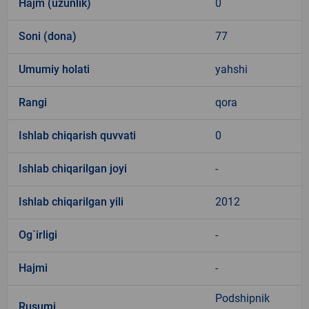
Hajm (uzunlik)
0
Soni (dona)
77
Umumiy holati
yahshi
Rangi
qora
Ishlab chiqarish quvvati
0
Ishlab chiqarilgan joyi
-
Ishlab chiqarilgan yili
2012
Og`irligi
-
Hajmi
-
Podshipnik
Rusumi