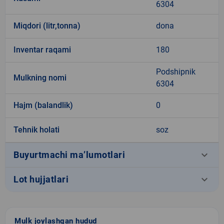
6304
Miqdori (litr,tonna)
dona
Inventar raqami
180
Podshipnik
Mulkning nomi
6304
Hajm (balandlik)
0
Tehnik holati
soz
keyboard_arrow_down
Buyurtmachi ma’lumotlari
keyboard_arrow_down
Lot hujjatlari
Mulk joylashgan hudud