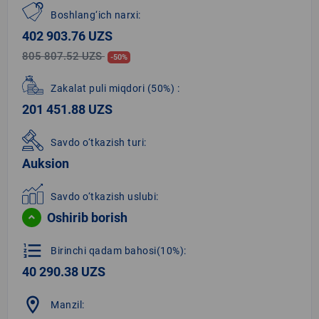
Boshlang‘ich narxi:
402 903.76 UZS
805 807.52 UZS
-50%
Zakalat puli miqdori
(50%)
:
201 451.88 UZS
Savdo o‘tkazish turi:
Auksion
Savdo o‘tkazish uslubi:
Oshirib borish
format_list_numbered
Birinchi qadam bahosi(10%):
40 290.38 UZS
location_on
Manzil: