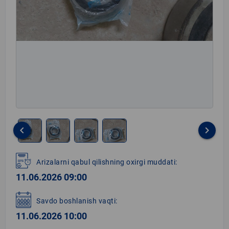
keyboard_arrow_left
keyboard_arrow_right
Item
1
Arizalarni qabul qilishning oxirgi muddati:
of
11.06.2026 09:00
4
Savdo boshlanish vaqti:
11.06.2026 10:00