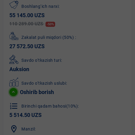
Boshlang‘ich narxi:
55 145.00 UZS
110 289.00 UZS
-50%
Zakalat puli miqdori
(50%)
:
27 572.50 UZS
Savdo o‘tkazish turi:
Auksion
Savdo o‘tkazish uslubi:
Oshirib borish
format_list_numbered
Birinchi qadam bahosi(10%):
5 514.50 UZS
location_on
Manzil: