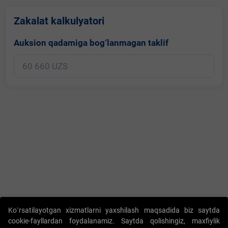
Zakalat kalkulyatori
Auksion qadamiga bog‘lanmagan taklif
Copyright © 2017-2026. "Elektron onlayn-auksionlarni tashkil etish"
Ko`rsatilayotgan xizmatlarni yaxshilash maqsadida biz saytda
AJ. Barcha huquqlar himoyalangan
cookie-fayllardan foydalanamiz. Saytda qolishingiz, maxfiylik