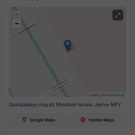
+
−
Leaflet
| ©
e-auksion.uz
Qashqadaryo viloyati, Mirishkor tumani, Jeynov MFY
Google Maps
Yandex Maps