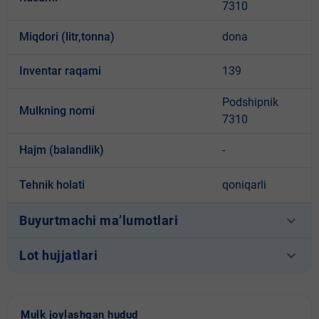
7310
Miqdori (litr,tonna)
dona
Inventar raqami
139
Podshipnik
Mulkning nomi
7310
Hajm (balandlik)
-
Tehnik holati
qoniqarli
keyboard_arrow_down
Buyurtmachi ma’lumotlari
keyboard_arrow_down
Lot hujjatlari
Mulk joylashgan hudud