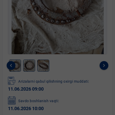
keyboard_arrow_left
keyboard_arrow_right
Item
1
Arizalarni qabul qilishning oxirgi muddati:
of
11.06.2026 09:00
3
Savdo boshlanish vaqti:
11.06.2026 10:00