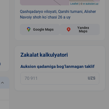
Leaflet
| ©
e-auksion.uz
Qashqadaryo viloyati, Qarshi tumani, Alisher
Navoiy shoh ko`chasi 26 a uy
Yandex
Google Maps
Maps
Zakalat kalkulyatori
0
Auksion qadamiga bog‘lanmagan taklif
UZS
eyboard_arrow_down