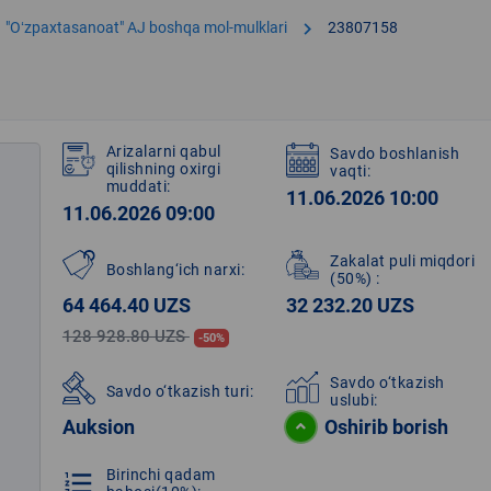
chevron_right
"Oʻzpaxtasanoat" АJ boshqa mol-mulklari
23807158
Arizalarni qabul
Savdo boshlanish
qilishning oxirgi
vaqti:
muddati:
11.06.2026 10:00
11.06.2026 09:00
Zakalat puli miqdori
Boshlang‘ich narxi:
(50%)
:
64 464.40 UZS
32 232.20 UZS
128 928.80 UZS
-50%
Savdo o‘tkazish
Savdo o‘tkazish turi:
uslubi:
Auksion
Oshirib borish
Birinchi qadam
format_list_numbered