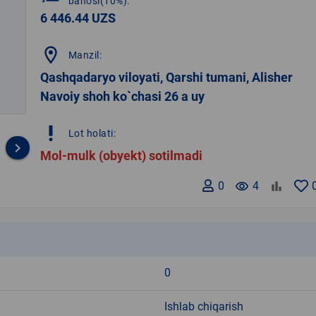
bahosi(10%):
6 446.44 UZS
location_on
Manzil:
Qashqadaryo viloyati, Qarshi tumani, Alisher
Navoiy shoh ko`chasi 26 a uy
priority_high
Lot holati:
keyboard_arrow_right
Mol-mulk (obyekt) sotilmadi
0
remove_red_eye
4
k
0
Ishlab chiqarish