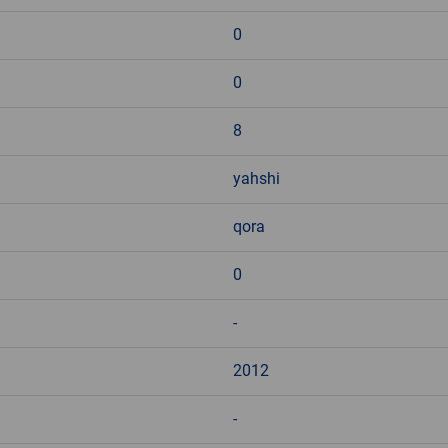
0
0
8
yahshi
qora
0
-
2012
-