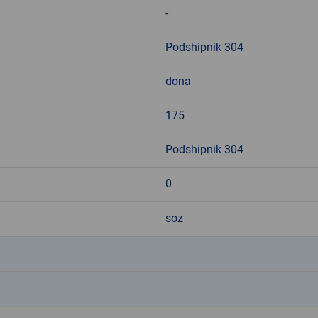
-
Podshipnik 304
dona
175
Podshipnik 304
0
soz
k
k