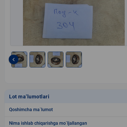
keyboard_arrow_left
Item
1
of
4
Lot ma’lumotlari
Qoshimcha ma`lumot
Nima ishlab chiqarishga mo`ljallangan