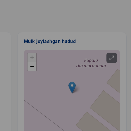
Mulk joylashgan hudud
+
−