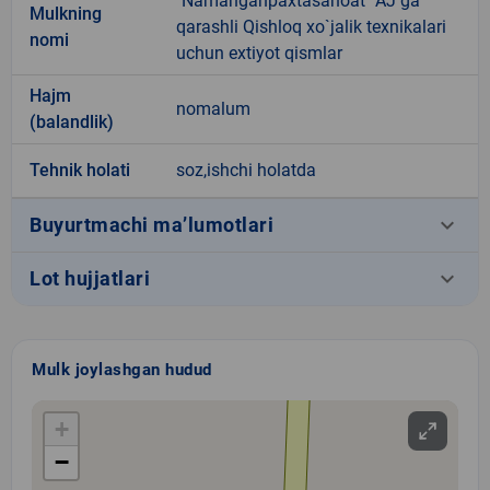
"Namanganpaxtasanoat" AJ ga
Mulkning
qarashli Qishloq xo`jalik texnikalari
nomi
uchun extiyot qismlar
Hajm
nomalum
(balandlik)
Tehnik holati
soz,ishchi holatda
keyboard_arrow_down
Buyurtmachi ma’lumotlari
keyboard_arrow_down
Lot hujjatlari
Mulk joylashgan hudud
+
−