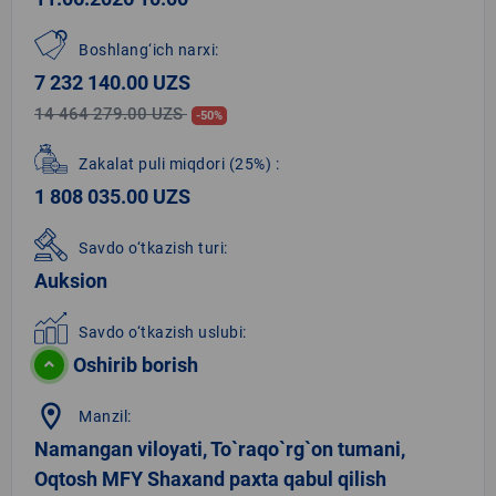
Boshlang‘ich narxi:
7 232 140.00 UZS
14 464 279.00 UZS
-50%
Zakalat puli miqdori
(25%)
:
1 808 035.00 UZS
Savdo o‘tkazish turi:
Auksion
Savdo o‘tkazish uslubi:
Oshirib borish
location_on
Manzil:
Namangan viloyati, To`raqo`rg`on tumani,
Oqtosh MFY Shaxand paxta qabul qilish