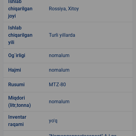
Ishlab
chiqarilgan
Rossiya, Xitoy
joyi
Ishlab
chiqarilgan
Turli yillarda
yili
Og`irligi
nomalum
Hajmi
nomalum
Rusumi
MTZ-80
Miqdori
nomalum
(litr,tonna)
Inventar
yo'q
raqami