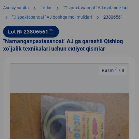
chevron_right
chevron_right
Asosiy sahifa
Lotlar
"Oʻzpaxtasanoat" AJ mol-mulklari
chevron_right
chevron_right
"Oʻzpaxtasanoat" АJ boshqa mol-mulklari
23806561
Lot № 23806561
content_copy
"Namanganpaxtasanoat" AJ ga qarashli Qishloq
xo`jalik texnikalari uchun extiyot qismlar
Rasm 1 / 8