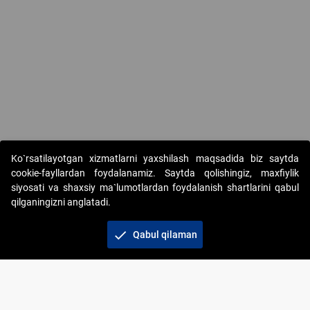
Ko`rsatilayotgan xizmatlarni yaxshilash maqsadida biz saytda
cookie-fayllardan foydalanamiz. Saytda qolishingiz, maxfiylik
siyosati va shaxsiy ma`lumotlardan foydalanish shartlarini qabul
qilganingizni anglatadi.
Copyright © 2017-2026. "Elektron onlayn-auksionlarni
tashkil etish" AJ. Barcha huquqlar himoyalangan
check
Qabul qilaman