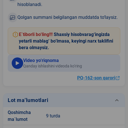
hisoblanadi.
Qolgan summani belgilangan muddatda to‘laysiz.
E`tiborli bo‘ling!!!
Shaxsiy hisobvarag‘ingizda
yetarli mablag‘ bo‘lmasa, keyingi narx taklifini
bera olmaysiz.
Video yo‘riqnoma
Qanday ishlashini videoda ko‘ring
PQ-162-son qarori
keyboard_arrow_down
Lot ma’lumotlari
Qoshimcha
9 turda
ma`lumot