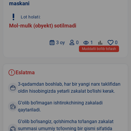
maskani
priority_high
Lot holati:
Mol-mulk (obyekt) sotilmadi
3 oy
0
remove_red_eye
1
0
Muddatli bo‘lib to‘lash
Eslatma
3-qadamdan boshlab, har bir yangi narx taklifidan
oldin hisobingizda yetarli zakalat bo‘lishi kerak.
G‘olib bo‘lmagan ishtirokchining zakaladi
qaytariladi.
G‘olib bo‘lsangiz, qo‘shimcha to‘langan zakalat
summasi umumiy to‘lovning bir qismi sifatida