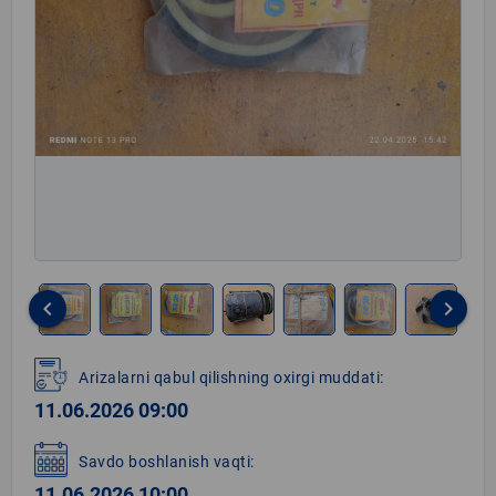
keyboard_arrow_left
keyboard_arrow_right
Item
1
Arizalarni qabul qilishning oxirgi muddati:
of
11.06.2026 09:00
8
Savdo boshlanish vaqti:
11.06.2026 10:00