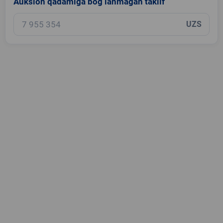
Auksion qadamiga bog‘lanmagan taklif
UZS