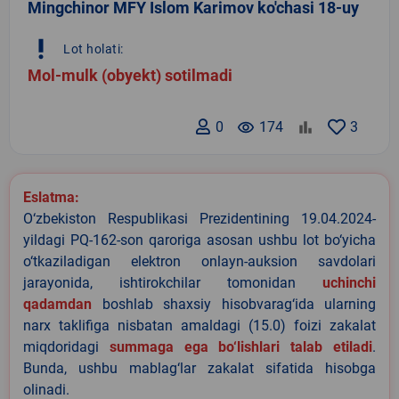
Mingchinor MFY Islom Karimov ko'chasi 18-uy
priority_high
Lot holati:
Mol-mulk (obyekt) sotilmadi
0
remove_red_eye
174
3
Eslatma:
O‘zbekiston Respublikasi Prezidentining 19.04.2024-
yildagi PQ-162-son qaroriga asosan ushbu lot bo‘yicha
o‘tkaziladigan elektron onlayn-auksion savdolari
jarayonida, ishtirokchilar tomonidan
uchinchi
qadamdan
boshlab shaxsiy hisobvarag‘ida ularning
narx taklifiga nisbatan amaldagi (15.0) foizi zakalat
miqdoridagi
summaga ega bo‘lishlari talab etiladi
.
Bunda, ushbu mablag‘lar zakalat sifatida hisobga
olinadi.