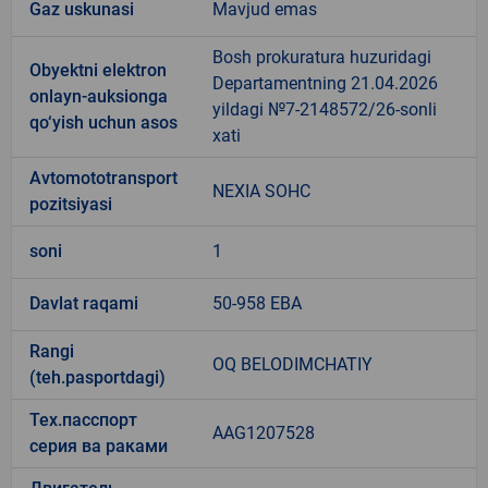
Gaz uskunasi
Mavjud emas
Bosh prokuratura huzuridagi
Obyektni elektron
Departamentning 21.04.2026
onlayn-auksionga
yildagi №7-2148572/26-sonli
qo‘yish uchun asos
xati
Avtomototransport
NEXIA SOHC
pozitsiyasi
soni
1
Davlat raqami
50-958 EBA
Rangi
OQ BELODIMCHATIY
(teh.pasportdagi)
Тех.пасспорт
AAG1207528
серия ва раками