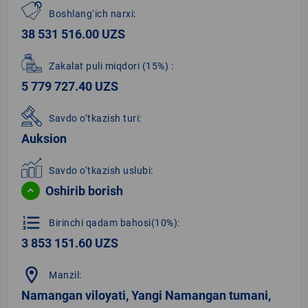
Boshlang‘ich narxi:
38 531 516.00 UZS
Zakalat puli miqdori
(15%)
:
5 779 727.40 UZS
Savdo o‘tkazish turi:
Auksion
Savdo o‘tkazish uslubi:
Oshirib borish
format_list_numbered
Birinchi qadam bahosi(10%):
3 853 151.60 UZS
location_on
Manzil:
Namangan viloyati, Yangi Namangan tumani,