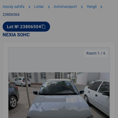
chevron_right
chevron_right
chevron_right
chevron_right
Asosiy sahifa
Lotlar
Avtotransport
Yengil
23806504
Lot № 23806504
content_copy
NEXIA SOHC
Rasm 1 / 6