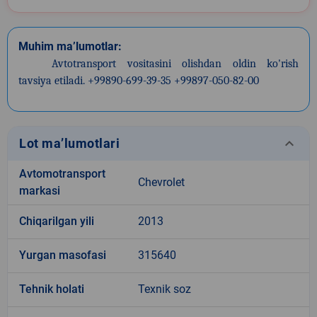
Muhim ma’lumotlar:
Avtotransport vositasini olishdan oldin ko'rish
tavsiya etiladi. +99890-699-39-35 +99897-050-82-00
keyboard_arrow_down
Lot ma’lumotlari
Avtomotransport
Chevrolet
markasi
Chiqarilgan yili
2013
Yurgan masofasi
315640
Tehnik holati
Texnik soz