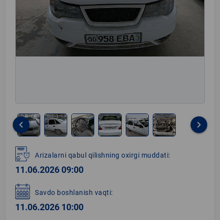
keyboard_arrow_left
keyboard_arrow_right
Item
1
Arizalarni qabul qilishning oxirgi muddati:
of
11.06.2026 09:00
6
Savdo boshlanish vaqti:
11.06.2026 10:00