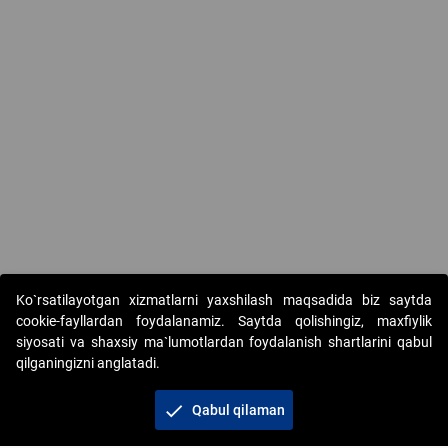
Ko`rsatilayotgan xizmatlarni yaxshilash maqsadida biz saytda
cookie-fayllardan foydalanamiz. Saytda qolishingiz, maxfiylik
siyosati va shaxsiy ma`lumotlardan foydalanish shartlarini qabul
qilganingizni anglatadi.
Copyright © 2017-2026. "Elektron onlayn-auksionlarni
tashkil etish" AJ. Barcha huquqlar himoyalangan
check
Qabul qilaman