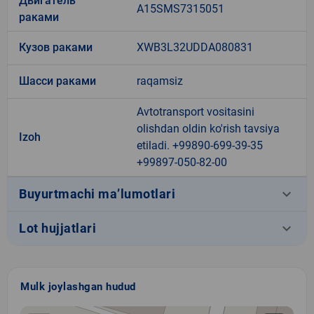
Двигатель
A15SMS7315051
раками
Кузов раками
XWB3L32UDDA080831
Шасси раками
raqamsiz
Avtotransport vositasini
olishdan oldin ko'rish tavsiya
Izoh
etiladi. +99890-699-39-35
+99897-050-82-00
keyboard_arrow_down
Buyurtmachi ma’lumotlari
keyboard_arrow_down
Lot hujjatlari
Mulk joylashgan hudud