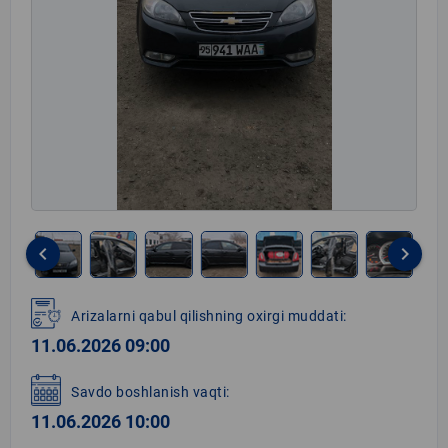
keyboard_arrow_left
keyboard_arrow_right
Item
1
Arizalarni qabul qilishning oxirgi muddati:
of
11.06.2026 09:00
8
Savdo boshlanish vaqti:
11.06.2026 10:00