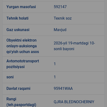
Yurgan masofasi
592147
Tehnik holati
Texnik soz
Gaz uskunasi
Mavjud
Obyektni elektron
2026-yil 19-martdagi 10-
onlayn-auksionga
sonli bayoni
qo‘yish uchun asos
Avtomototransport
1
pozitsiyasi
soni
1
Davlat raqami
95941WAA
Rangi
QJRA BLEDNOCHERNIY
(teh.pasportdagi)