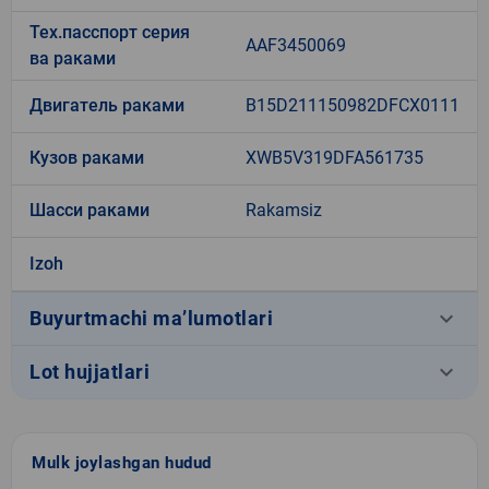
Тех.пасспорт серия
AAF3450069
ва раками
Двигатель раками
B15D211150982DFCX0111
Кузов раками
XWB5V319DFA561735
Шасси раками
Rakamsiz
Izoh
keyboard_arrow_down
Buyurtmachi ma’lumotlari
keyboard_arrow_down
Lot hujjatlari
Mulk joylashgan hudud