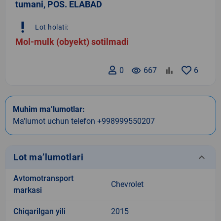
tumani, POS. ELABAD
priority_high
Lot holati:
Mol-mulk (obyekt) sotilmadi
0
remove_red_eye
667
6
Muhim ma’lumotlar:
Ma'lumot uchun telefon +998999550207
keyboard_arrow_down
Lot ma’lumotlari
Avtomotransport
Chevrolet
markasi
Chiqarilgan yili
2015