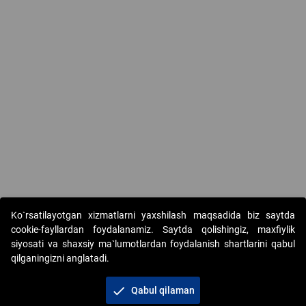
Ko`rsatilayotgan xizmatlarni yaxshilash maqsadida biz saytda
cookie-fayllardan foydalanamiz. Saytda qolishingiz, maxfiylik
siyosati va shaxsiy ma`lumotlardan foydalanish shartlarini qabul
qilganingizni anglatadi.
Copyright © 2017-2026. "Elektron onlayn-auksionlarni
tashkil etish" AJ. Barcha huquqlar himoyalangan
check
Qabul qilaman