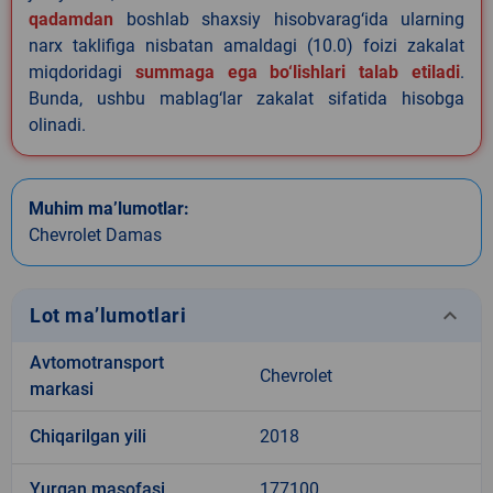
qadamdan
boshlab shaxsiy hisobvarag‘ida ularning
narx taklifiga nisbatan amaldagi (10.0) foizi zakalat
miqdoridagi
summaga ega bo‘lishlari talab etiladi
.
Bunda, ushbu mablag‘lar zakalat sifatida hisobga
olinadi.
Muhim ma’lumotlar:
Chevrolet Damas
keyboard_arrow_down
Lot ma’lumotlari
Avtomotransport
Chevrolet
markasi
Chiqarilgan yili
2018
Yurgan masofasi
177100