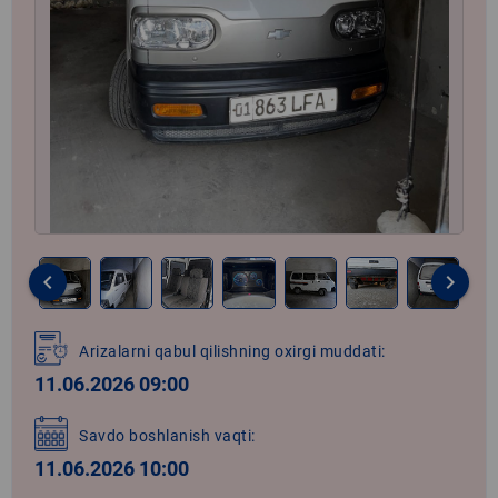
keyboard_arrow_left
keyboard_arrow_right
Item
1
Arizalarni qabul qilishning oxirgi muddati:
of
11.06.2026 09:00
7
Savdo boshlanish vaqti:
11.06.2026 10:00