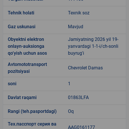
Tehnik holati
Texnik soz
Gaz uskunasi
Mavjud
Obyektni elektron
Jamiyatning 2026 yil 19-
onlayn-auksionga
yanvardagi 1-1-i/ch-sonli
qo‘yish uchun asos
buyrug'i
Avtomototransport
Chevrolet Damas
pozitsiyasi
soni
1
Davlat raqami
01863LFA
Rangi (teh.pasportdagi)
Oq
Тех.пасспорт серия ва
AAG0161177