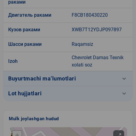
раками
Двигатель раками
F8CB180430220
Кузов раками
XWB7T12YDJP097897
Шасси раками
Raqamsiz
Chevrolet Damas Texnik
Izoh
xolati soz
keyboard_arrow_down
Buyurtmachi ma’lumotlari
keyboard_arrow_down
Lot hujjatlari
Mulk joylashgan hudud
+