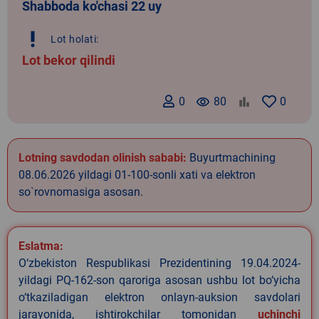
Shabboda ko'chasi 22 uy
priority_high
Lot holati:
Lot bekor qilindi
0
remove_red_eye
80
0
Lotning savdodan olinish sababi:
Buyurtmachining
08.06.2026 yildagi 01-100-sonli xati va elektron
so`rovnomasiga asosan.
Eslatma:
O‘zbekiston Respublikasi Prezidentining 19.04.2024-
yildagi PQ-162-son qaroriga asosan ushbu lot bo‘yicha
o‘tkaziladigan elektron onlayn-auksion savdolari
jarayonida, ishtirokchilar tomonidan
uchinchi