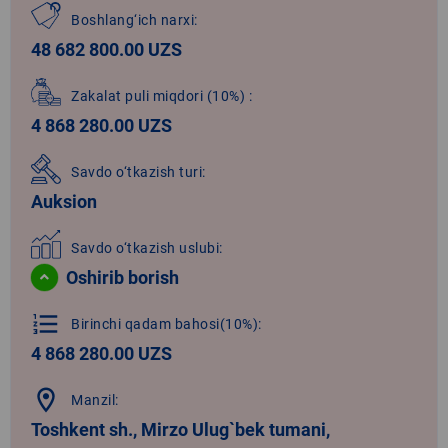
Boshlang‘ich narxi:
48 682 800.00 UZS
Zakalat puli miqdori
(10%)
:
4 868 280.00 UZS
Savdo o‘tkazish turi:
Auksion
Savdo o‘tkazish uslubi:
Oshirib borish
format_list_numbered
Birinchi qadam bahosi(10%):
4 868 280.00 UZS
location_on
Manzil:
Toshkent sh., Mirzo Ulug`bek tumani,