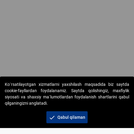
Ko`rsatilayotgan xizmatlarni yaxshilash maqsadida biz saytda
cookie-fayllardan foydalanamiz. Saytda qolishingiz, maxfiylik
siyosati va shaxsiy ma`lumotlardan foydalanish shartlarini qabul
qilganingizni anglatadi.
Copyright © 2017-2026. "Elektron onlayn-auksionlarni
tashkil etish" AJ. Barcha huquqlar himoyalangan
check
Qabul qilaman