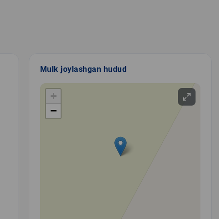
Mulk joylashgan hudud
+
−