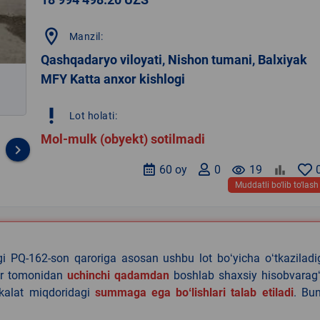
location_on
Manzil:
Qashqadaryo viloyati, Nishon tumani, Balxiyak
MFY Katta anxor kishlogi
priority_high
Lot holati:
Mol-mulk (obyekt) sotilmadi
keyboard_arrow_right
60 oy
0
remove_red_eye
19
Muddatli bo‘lib to‘lash
agi PQ-162-son qaroriga asosan ushbu lot boʻyicha oʻtkazilad
lar tomonidan
uchinchi qadamdan
boshlab shaxsiy hisobvaragʻ
akalat miqdoridagi
summaga ega boʻlishlari talab etiladi
. Bu