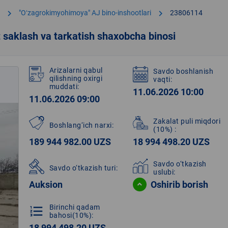
chevron_right
chevron_right
"Oʻzagrokimyohimoya" AJ bino-inshootlari
23806114
t saklash va tarkatish shaxobcha binosi
Arizalarni qabul
Savdo boshlanish
qilishning oxirgi
vaqti:
muddati:
11.06.2026 10:00
11.06.2026 09:00
Zakalat puli miqdori
Boshlang‘ich narxi:
(10%)
:
189 944 982.00 UZS
18 994 498.20 UZS
Savdo o‘tkazish
Savdo o‘tkazish turi:
uslubi:
Auksion
Oshirib borish
Birinchi qadam
format_list_numbered
bahosi(10%):
18 994 498.20 UZS