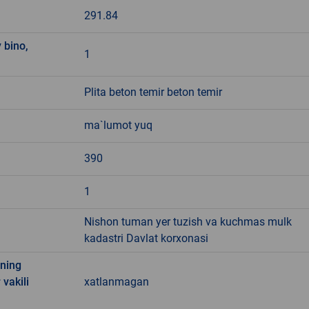
291.84
 bino,
1
Plita beton temir beton temir
ma`lumot yuq
390
1
Nishon tuman yer tuzish va kuchmas mulk
kadastri Davlat korxonasi
ining
 vakili
xatlanmagan