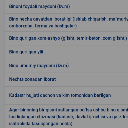
Binoni foydali maydoni (kv.m)
Bino necha qavatdan iboratligi (ishlab chiqarish, ma`muriy
omborxona, ferma va boshqalar)
Bino qurilgan xom-ashyo (g`isht, temir-beton, xom g`isht.)
Bino qurilgan yili
Bino umumiy maydoni (kv.m)
Nechta xonadan iborat
Kadastr hujjati qachon va kim tomonidan berilgan
Agar binoning bir qismi xatlangan bo`lsa ushbu bino qism
tasdiqlangan chizmasi (kadastr, davlat ijrochisi va qarzdor
ishtirokida tasdiqlangan holda)