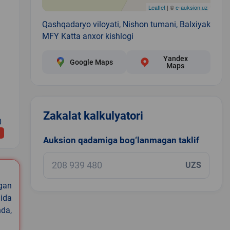
Leaflet
| ©
e-auksion.uz
Qashqadaryo viloyati, Nishon tumani, Balxiyak
MFY Katta anxor kishlogi
Yandex
Google Maps
Maps
Zakalat kalkulyatori
0
Auksion qadamiga bog‘lanmagan taklif
UZS
igan
ida
nda,