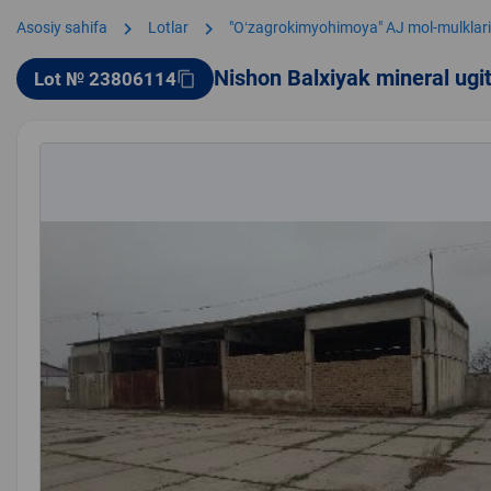
chevron_right
chevron_right
Asosiy sahifa
Lotlar
"Oʻzagrokimyohimoya" AJ mol-mulklari
Nishon Balxiyak mineral ugi
Lot № 23806114
content_copy