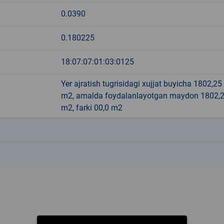
0.0390
0.180225
18:07:07:01:03:0125
Yer ajratish tugrisidagi xujjat buyicha 1802,25
m2, amalda foydalanlayotgan maydon 1802,
m2, farki 00,0 m2
k
k