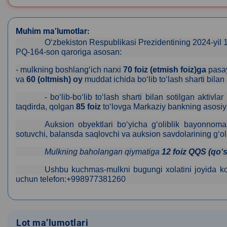
Muhim ma’lumotlar:
Oʻzbekiston Respublikasi Prezidentining 2024-yil 
PQ-164-son qaroriga asosan
:
-
mulkning boshlangʻich
narxi
70 foiz
(
et
mish foiz)ga
pasay
va
60 (oltmish) oy
muddat ichida boʻlib toʻlash sharti bilan 
- bo‘lib-bo‘lib to‘lash sharti bilan sotilgan aktiv
taqdirda, qolgan
85 foiz
toʻlov
ga Markaziy bankning asosiy s
Auksion
obyektlari
bo‘yicha
g‘oliblik
bayonnoma
sotuvchi, balansda saqlovchi va auksion savdolarining g‘olib
Mulkning baholangan qiymatiga
12 foiz QQS (qoʻs
Ushbu kuchmas-mulkni bugungi xolatini joyida ko‘
uchun telefon:+998977381260
Lot ma’lumotlari