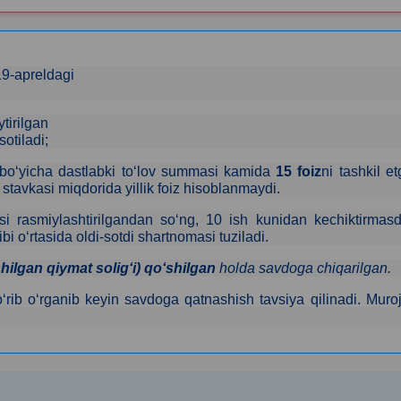
19-apreldagi
tirilgan
sotiladi
;
lar bo‘yicha dastlabki to‘lov summasi kamida
15 foiz
ni tashkil e
tavkasi miqdorida yillik foiz hisoblanmaydi.
si
rasmiylashtirilgandan so‘ng,
1
0 ish kunidan kechiktirmasd
i o‘rtasida oldi-sotdi shartnomasi tuziladi.
hilgan qiymat soligʻi) qoʻshilgan
holda savdoga chiqarilgan.
rib o‘rganib keyin savdoga qatnashish tavsiya qilinadi.
Muroj
k