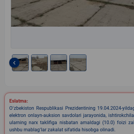
keyboard_arrow_left
Item
1
of
4
Eslatma:
Oʻzbekiston Respublikasi Prezidentining 19.04.2024-yild
elektron onlayn-auksion savdolari jarayonida, ishtirokchi
ularning narx taklifiga nisbatan amaldagi (10.0) foizi z
ushbu mablagʻlar zakalat sifatida hisobga olinadi.