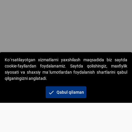
Ko`rsatilayotgan xizmatlarni yaxshilash maqsadida biz saytda
cookie-fayllardan foydalanamiz. Saytda qolishingiz, maxfiylik
siyosati va shaxsiy ma`lumotlardan foydalanish shartlarini qabul
qilganingizni anglatadi.
Copyright © 2017-2026. "Elektron onlayn-auksionlarni
tashkil etish" AJ. Barcha huquqlar himoyalangan
check
Qabul qilaman
To‘lov usullari