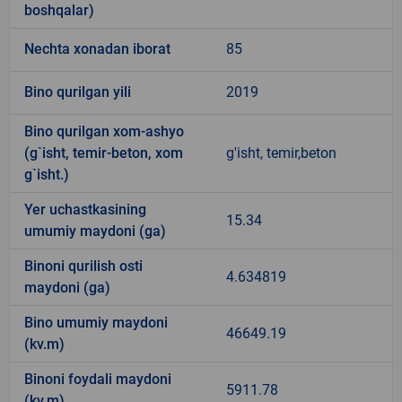
boshqalar)
Nechta xonadan iborat
85
Bino qurilgan yili
2019
Bino qurilgan xom-ashyo
(g`isht, temir-beton, xom
g'isht, temir,beton
g`isht.)
Yer uchastkasining
15.34
umumiy maydoni (ga)
Binoni qurilish osti
4.634819
maydoni (ga)
Bino umumiy maydoni
46649.19
(kv.m)
Binoni foydali maydoni
5911.78
(kv.m)