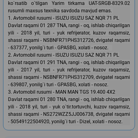
ko`rsatib o`tilgan Yarim tirkama UAT-SRGB-8329.02
rusumli maxsus texnika savdoda mavjud emas.
1. Avtomobil rusumi - ISUZU
ISUZU SAZ NQR 71 PL
Davlat raqami 01 287 TNA, r
angi - oq, ishlab chiqarilgan
yili - 2018 yil, turi - yuk refrijerator, kuzov raqamsiz,
shassi raqami - NSBNFR71PHS312726, dvigatel raqami
- 637377, yonilg`i turi - GPASBG, xolati - nosoz.
2.
Avtomobil rusumi - ISUZU
ISUZU SAZ NQR 71 PL
Davlat raqami 01 291 TNA, r
angi - oq, ishlab chiqarilgan
yili - 2017 yil, turi - yuk refrijerator, kuzov raqamsiz,
shassi raqami - NSBNFR71PHS312709, dvigatel raqami
- 639807, yonilg`i turi - GPASBG, xolati - nosoz.
3.
Avtomobil rusumi - MAN MAN
TGS 19.400 4X2
Davlat raqami 01 280 TNA, r
angi - oq, ishlab chiqarilgan
yili - 2018 yil, turi - yuk o`tir.tortuvchi, kuzov raqamsiz,
shassi raqami - NS272WZZ5JJ006738, dvigatel raqami
- 50549122504920, yonilg`i turi - Dizel, xolati - nosoz.