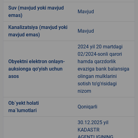
Suv (mavjud yoki mavjud
Mavjud
emas)
Kanalizatsiya (mavjud yoki
Mavjud
mavjud emas)
2024 yil 20 martdagi
02/2024-sonli qarori
Obyektni elektron onlayn-
hamda qarzdorlik
auksionga qo‘yish uchun
evaziga bank balansiga
asos
olingan mulklarini
sotish to'g'risidagi
nizom
Ob`yekt holati
Qoniqarli
ma`lumotlari
30.12.2025 yil
KADASTR
AGENTLIGINING