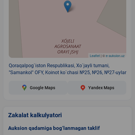
Leaflet
| ©
e-auksion.uz
Qoraqalpog`iston Respublikasi, Xo`jayli tumani,
"Samankol" OFY, Koinot ko`chasi №25, №26, №27-uylar
Google Maps
Yandex Maps
Zakalat kalkulyatori
Auksion qadamiga bog‘lanmagan taklif