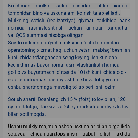
Ko`chmas mulkni sotib olishdan oldin xaridor
tomonidan bino va uskunalarni ko`rish talab etiladi.
Mulkning sotish (realizatsiya) qiymati tark
i
bida
bank
nomiga rasmiylashtirish uchun qilingan xarajatlar
va
QQS summasi hisobga olingan.
Savdo natijalari bo‘yicha auksion g‘olibi tomonidan
operatorning xizmat haqi uchun yetarli mablag‘ besh ish
kuni ichida to‘langandan so‘ng keyingi ish kunidan
kechiktirmay bayonnoma rasmiylashtirilishi hamda
go`lib va buyurtmachi o`rtasida 10 ish kuni ichida oldi-
sotdi shartnomasi rasmiylashtirilishi va lot qiymati
ushbu shartnomaga muvofiq to'lab berilishi lozim.
Sotish sharti: Boshlang'ich 15 % (foiz) to'lov bilan, 120
oy muddatga, foizsiz va 24 oy muddatga imtiyozli davr
bilan sotilmoqda.
Ushbu mulkiy majmua asbob-uskunalar bilan birgalikda
sotuvga chiqarilgan,topshirish qabul qilish aktida