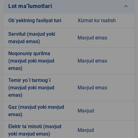
keyboard_arrow_down
Lot ma’lumotlari
Ob`yektning faoliyat turi
Xizmat ko`rsatish
Servitut (mavjud yoki
Mavjud emas
mavjud emas)
Noqonuniy qurilma
(mavjud yoki mavjud
Mavjud emas
emas)
Temir yo`l tarmog`i
(mavjud yoki mavjud
Mavjud emas
emas)
Gaz (mavjud yoki mavjud
Mavjud
emas)
Elektr ta`minoti (mavjud
Mavjud
yoki mavjud emas)