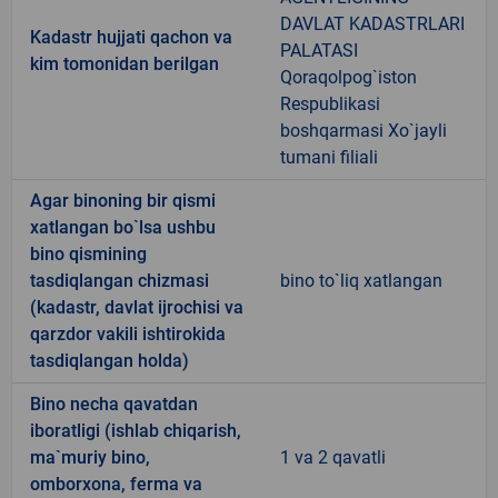
DAVLAT KADASTRLARI
Kadastr hujjati qachon va
PALATASI
kim tomonidan berilgan
Qoraqolpog`iston
Respublikasi
boshqarmasi Xo`jayli
tumani filiali
Agar binoning bir qismi
xatlangan bo`lsa ushbu
bino qismining
tasdiqlangan chizmasi
bino to`liq xatlangan
(kadastr, davlat ijrochisi va
qarzdor vakili ishtirokida
tasdiqlangan holda)
Bino necha qavatdan
iboratligi (ishlab chiqarish,
ma`muriy bino,
1 va 2 qavatli
omborxona, ferma va