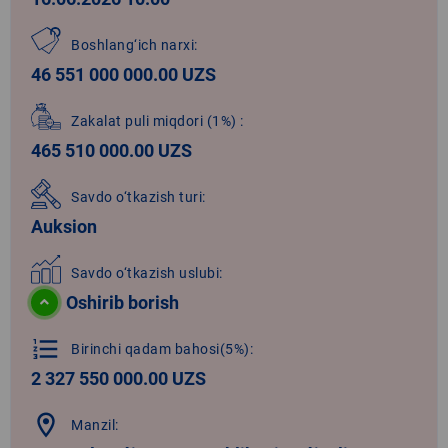
Boshlang‘ich narxi:
46 551 000 000.00 UZS
Zakalat puli miqdori
(1%)
:
465 510 000.00 UZS
Savdo o‘tkazish turi:
Auksion
Savdo o‘tkazish uslubi:
Oshirib borish
format_list_numbered
Birinchi qadam bahosi(5%):
2 327 550 000.00 UZS
location_on
Manzil: