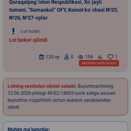
Qoraqalpog`iston Respublikasi, Xo`jayli
tumani, "Samankol" OFY, Koinot ko`chasi №25,
№26, №27-uylar
priority_high
Lot holati:
Lot bekor qilindi
120 oy
0
remove_red_eye
154
1
Muddatli bo‘lib to‘lash
Lotning savdodan olinish sababi:
Buyurtmachining
12.06.2026-yildagi 40-02/18603-sonli xatiga asosan
buyurtma o'zgartirish uchun auksion savdolaridan
olindi.
Muhim ma’lumotlar: