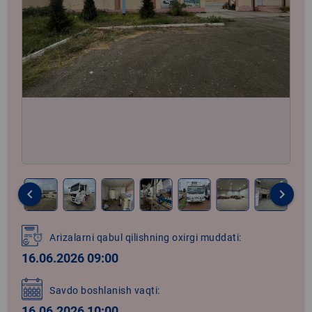
keyboard_arrow_left
keyboard_arrow_right
Item
1
Arizalarni qabul qilishning oxirgi muddati:
of
16.06.2026 09:00
24
Savdo boshlanish vaqti:
16.06.2026 10:00