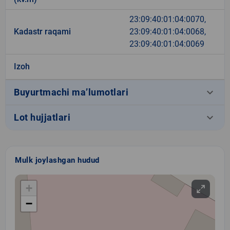
23:09:40:01:04:0070,
Kadastr raqami
23:09:40:01:04:0068,
23:09:40:01:04:0069
Izoh
keyboard_arrow_down
Buyurtmachi ma’lumotlari
keyboard_arrow_down
Lot hujjatlari
Mulk joylashgan hudud
+
−