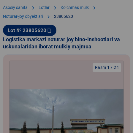
chevron_right
chevron_right
chevron_right
Asosiy sahifa
Lotlar
Koʻchmas mulk
chevron_right
Noturar-joy obyektlari
23805620
Lot № 23805620
content_copy
Logistika markazi noturar joy bino-inshootlari va
uskunalaridan iborat mulkiy majmua
Rasm 1 / 24