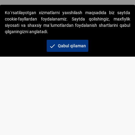
Ko`rsatilayotgan xizmatlarni yaxshilash maqsadida biz saytda
cookie-fayllardan foydalanamiz. Saytda qolishingiz, maxfiylik
siyosati va shaxsiy ma`lumotlardan foydalanish shartlarini qabul
qilganingizni anglatadi.
Copyright © 2017-2026. "Elektron onlayn-auksionlarni
tashkil etish" AJ. Barcha huquqlar himoyalangan
check
Qabul qilaman
To‘lov usullari
Bog‘lanish