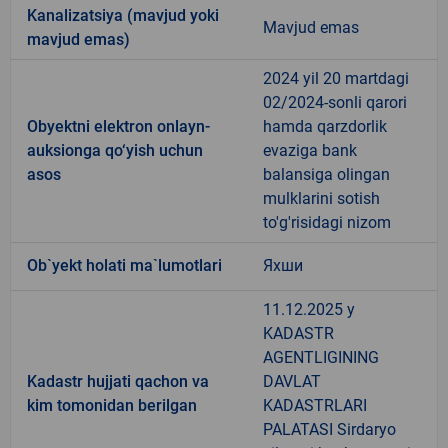
Kanalizatsiya (mavjud yoki
Mavjud emas
mavjud emas)
2024 yil 20 martdagi
02/2024-sonli qarori
Obyektni elektron onlayn-
hamda qarzdorlik
auksionga qo‘yish uchun
evaziga bank
asos
balansiga olingan
mulklarini sotish
to'g'risidagi nizom
Ob`yekt holati ma`lumotlari
Яхши
11.12.2025 y
KADASTR
AGENTLIGINING
Kadastr hujjati qachon va
DAVLAT
kim tomonidan berilgan
KADASTRLARI
PALATASI Sirdaryo