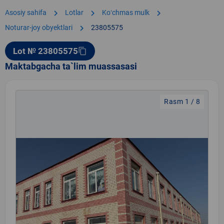
chevron_right
chevron_right
chevron_right
Asosiy sahifa
Lotlar
Koʻchmas mulk
chevron_right
Noturar-joy obyektlari
23805575
Lot № 23805575
content_copy
Maktabgacha ta`lim muassasasi
Rasm 1 / 8