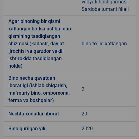
viloyati boshqarmasi
Sardoba tumani filiali
Agar binoning bir qismi
xatlangan bo`lsa ushbu bino
qismining tasdiqlangan
chizmasi (kadastr, davlat
bino to`liq xatlangan
ijrochisi va qarzdor vakili
ishtirokida tasdiqlangan
holda)
Bino necha qavatdan
iboratligi (ishlab chiqarish,
2
ma`muriy bino, omborxona,
ferma va boshqalar)
Nechta xonadan iborat
20
Bino qurilgan yili
2020