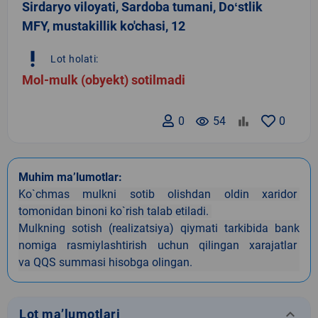
Sirdaryo viloyati, Sardoba tumani, Doʻstlik
MFY, mustakillik ko'chasi, 12
priority_high
Lot holati:
Mol-mulk (obyekt) sotilmadi
0
remove_red_eye
54
0
Muhim ma’lumotlar:
Ko`chmas mulkni sotib olishdan oldin xaridor
tomonidan binoni ko`rish talab etiladi.
Mulkning sotish (realizatsiya) qiymati tark
i
bida
bank
nomiga rasmiylashtirish uchun qilingan xarajatlar
va
QQS summasi hisobga olingan.
keyboard_arrow_down
Lot ma’lumotlari