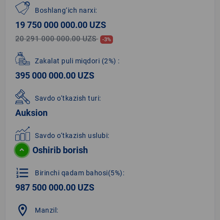
Boshlang‘ich narxi:
19 750 000 000.00 UZS
20 291 000 000.00 UZS
-3%
Zakalat puli miqdori
(2%)
:
395 000 000.00 UZS
Savdo o‘tkazish turi:
Auksion
Savdo o‘tkazish uslubi:
Oshirib borish
format_list_numbered
Birinchi qadam bahosi(5%):
987 500 000.00 UZS
location_on
Manzil: