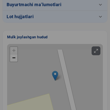
keyboard_arrow_down
Buyurtmachi ma’lumotlari
keyboard_arrow_down
Lot hujjatlari
Mulk joylashgan hudud
+
−