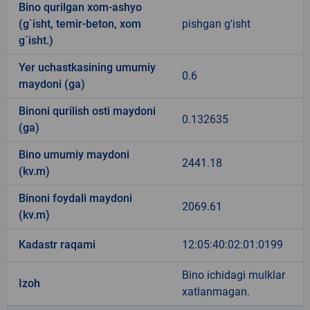
Bino qurilgan xom-ashyo
(g`isht, temir-beton, xom
pishgan g'isht
g`isht.)
Yer uchastkasining umumiy
0.6
maydoni (ga)
Binoni qurilish osti maydoni
0.132635
(ga)
Bino umumiy maydoni
2441.18
(kv.m)
Binoni foydali maydoni
2069.61
(kv.m)
Kadastr raqami
12:05:40:02:01:0199
Bino ichidagi mulklar
Izoh
xatlanmagan.