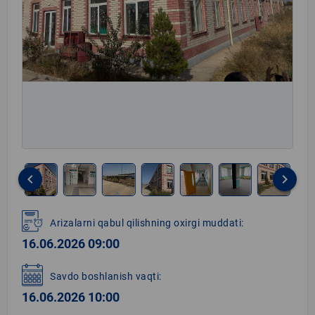
keyboard_arrow_left
keyboard_arrow_right
Item
1
Arizalarni qabul qilishning oxirgi muddati:
of
16.06.2026 09:00
8
Savdo boshlanish vaqti:
16.06.2026 10:00