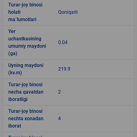
Turar-joy binosi
holati
Qoniqarli
ma`lumotlari
Yer
uchastkasining
0.04
umumiy maydoni
(ga)
Uyning maydoni
219.9
(kv.m)
Turar-joy binosi
necha qavatdan
2
iboratligi
Turar-joy binosi
nechta xonadan
4
iborat