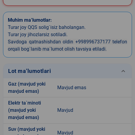
Muhim ma’lumotlar:
Turar joy QQS solig`isiz baholangan.
Turar joy jihozlarsiz sotiladi.
Savdoga qatnashishdan oldin +998996737177 telefon
orqali bog`lanib ma`lumot olish tavsiya etiladi.
keyboard_arrow_down
Lot ma’lumotlari
Gaz (mavjud yoki
Mavjud emas
mavjud emas)
Elektr ta`minoti
(mavjud yoki
Mavjud
mavjud emas)
Suv (mavjud yoki
Mavjud