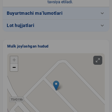
tavsiya etiladi.
keyboard_arrow_down
Buyurtmachi ma’lumotlari
keyboard_arrow_down
Lot hujjatlari
Mulk joylashgan hudud
+
−