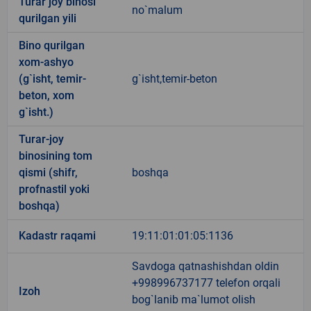
Turar joy binosi
no`malum
qurilgan yili
Bino qurilgan
xom-ashyo
(g`isht, temir-
g`isht,temir-beton
beton, xom
g`isht.)
Turar-joy
binosining tom
qismi (shifr,
boshqa
profnastil yoki
boshqa)
Kadastr raqami
19:11:01:01:05:1136
Savdoga qatnashishdan oldin
+998996737177 telefon orqali
Izoh
bog`lanib ma`lumot olish