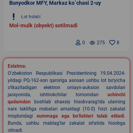
Bunyodkor MFY, Markaz ko`chasi 2-uy
priority_high
Lot holati:
Mol-mulk (obyekt) sotilmadi
0
remove_red_eye
275
8
Eslatma:
O‘zbekiston Respublikasi Prezidentining 19.04.2024-
yildagi PQ-162-son qaroriga asosan ushbu lot bo‘yicha
o‘tkaziladigan elektron onlayn-auksion savdolari
jarayonida, ishtirokchilar tomonidan
uchinchi
qadamdan
boshlab shaxsiy hisobvarag‘ida ularning
narx taklifiga nisbatan amaldagi (10.0) foizi zakalat
miqdoridagi
summaga ega bo‘lishlari talab etiladi
.
Bunda, ushbu mablag‘lar zakalat sifatida hisobga
olinadi.