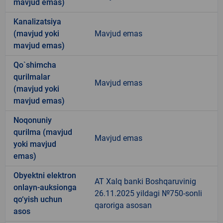
mavjud emas)
Kanalizatsiya
(mavjud yoki
Mavjud emas
mavjud emas)
Qo`shimcha
qurilmalar
Mavjud emas
(mavjud yoki
mavjud emas)
Noqonuniy
qurilma (mavjud
Mavjud emas
yoki mavjud
emas)
Obyektni elektron
AT Xalq banki Boshqaruvinig
onlayn-auksionga
26.11.2025 yildagi №750-sonli
qo‘yish uchun
qaroriga asosan
asos