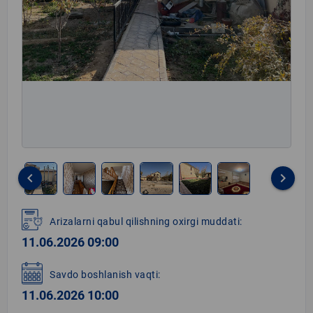
keyboard_arrow_left
keyboard_arrow_right
Item
1
Arizalarni qabul qilishning oxirgi muddati:
of
11.06.2026 09:00
6
Savdo boshlanish vaqti:
11.06.2026 10:00