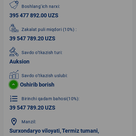
Boshlang‘ich narxi:
395 477 892.00 UZS
Zakalat puli miqdori
(10%)
:
39 547 789.20 UZS
Savdo o‘tkazish turi:
Auksion
Savdo o‘tkazish uslubi:
Oshirib borish
format_list_numbered
Birinchi qadam bahosi(10%):
39 547 789.20 UZS
location_on
Manzil:
Surxondaryo viloyati, Termiz tumani,