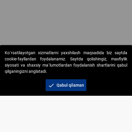
Copyright © 2017-2026. "Elektron onlayn-auksionlarni tashkil etish"
Ko`rsatilayotgan xizmatlarni yaxshilash maqsadida biz saytda
AJ. Barcha huquqlar himoyalangan
cookie-fayllardan foydalanamiz. Saytda qolishingiz, maxfiylik
siyosati va shaxsiy ma`lumotlardan foydalanish shartlarini qabul
qilganingizni anglatadi.
check
Qabul qilaman
+998 71 202-21-11
Veb-saytdagi axborot materiallaridan boshqa
shaxslar foydalanganda jamiyatning korporativ veb-
saytiga majburiy havolalar ko‘rsatilishi kerak