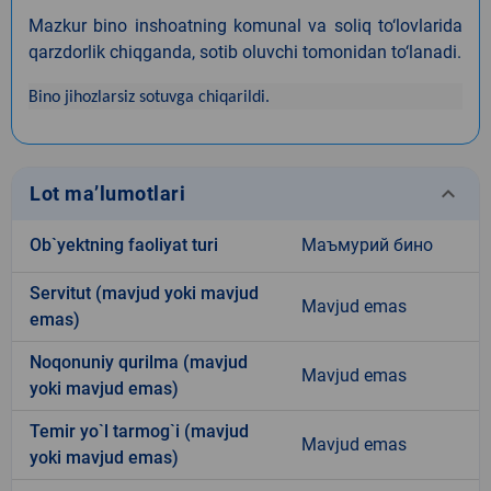
Mazkur bino inshoatning komunal va soliq to‘lovlarida
qarzdorlik chiqganda, sotib oluvchi tomonidan to‘lanadi.
Bino jihozlarsiz sotuvga chiqarildi.
keyboard_arrow_down
Lot ma’lumotlari
Ob`yektning faoliyat turi
Маъмурий бино
Servitut (mavjud yoki mavjud
Mavjud emas
emas)
Noqonuniy qurilma (mavjud
Mavjud emas
yoki mavjud emas)
Temir yo`l tarmog`i (mavjud
Mavjud emas
yoki mavjud emas)