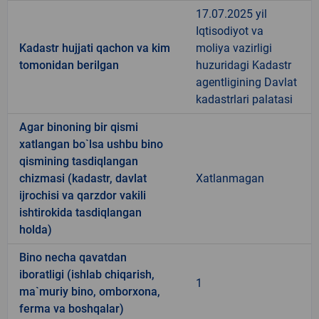
17.07.2025 yil
Iqtisodiyot va
Kadastr hujjati qachon va kim
moliya vazirligi
tomonidan berilgan
huzuridagi Kadastr
agentligining Davlat
kadastrlari palatasi
Agar binoning bir qismi
xatlangan bo`lsa ushbu bino
qismining tasdiqlangan
chizmasi (kadastr, davlat
Xatlanmagan
ijrochisi va qarzdor vakili
ishtirokida tasdiqlangan
holda)
Bino necha qavatdan
iboratligi (ishlab chiqarish,
1
ma`muriy bino, omborxona,
ferma va boshqalar)