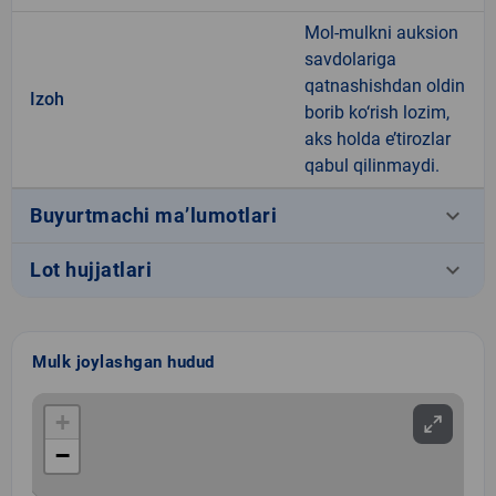
Mol-mulkni auksion
savdolariga
qatnashishdan oldin
Izoh
borib ko‘rish lozim,
aks holda e’tirozlar
qabul qilinmaydi.
keyboard_arrow_down
Buyurtmachi ma’lumotlari
keyboard_arrow_down
Lot hujjatlari
Mulk joylashgan hudud
+
−