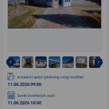
keyboard_arrow_left
keyboard_arrow_right
Item
1
Arizalarni qabul qilishning oxirgi muddati:
of
11.06.2026 09:00
7
Savdo boshlanish vaqti:
11.06.2026 10:00