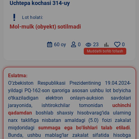
Uchtepa kochasi 314-uy
priority_high
Lot holati:
Mol-mulk (obyekt) sotilmadi
60 oy
0
remove_red_eye
23
0
Muddatli bo‘lib to‘lash
Eslatma:
O‘zbekiston Respublikasi Prezidentining 19.04.2024-
yildagi PQ-162-son qaroriga asosan ushbu lot bo‘yicha
o‘tkaziladigan elektron onlayn-auksion savdolari
jarayonida, ishtirokchilar tomonidan
uchinchi
qadamdan
boshlab shaxsiy hisobvarag‘ida ularning
narx taklifiga nisbatan amaldagi (5.0) foizi zakalat
miqdoridagi
summaga ega bo‘lishlari talab etiladi
.
Bunda, ushbu mablag‘lar zakalat sifatida hisobga