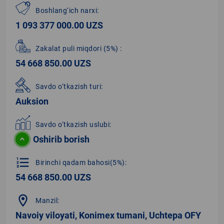
Boshlang‘ich narxi:
1 093 377 000.00 UZS
Zakalat puli miqdori
(5%)
:
54 668 850.00 UZS
Savdo o‘tkazish turi:
Auksion
Savdo o‘tkazish uslubi:
Oshirib borish
format_list_numbered
Birinchi qadam bahosi(5%):
54 668 850.00 UZS
location_on
Manzil:
Navoiy viloyati, Konimex tumani, Uchtepa OFY