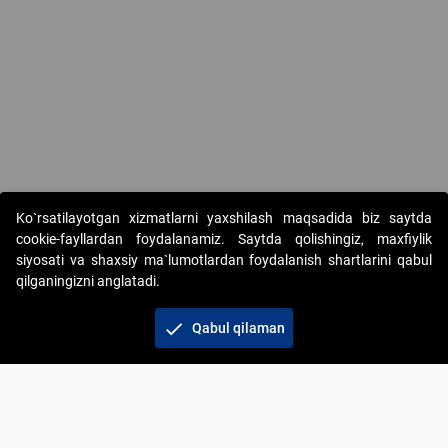
Ko`rsatilayotgan xizmatlarni yaxshilash maqsadida biz saytda
cookie-fayllardan foydalanamiz. Saytda qolishingiz, maxfiylik
siyosati va shaxsiy ma`lumotlardan foydalanish shartlarini qabul
qilganingizni anglatadi.
Copyright © 2017-2026. "Elektron onlayn-auksionlarni
tashkil etish" AJ. Barcha huquqlar himoyalangan
check
Qabul qilaman
To‘lov usullari