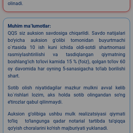
olinadi.
Muhim ma’lumotlar:
QQS siz auksion savdosiga chiqarildi. Savdo natijalari
bo‘yicha auksion g‘olibi tomonidan buyurtmachi
o`rtasida 10 ish kuni ichida oldi-sotdi shartnomasi
rasmiylashtirilishi va tasdiqlangan qiymatning
boshlang'ich to'lovi kamida 15 % (foiz), qolgan to'lov 60
oy davomida har oyning 5-sanasigacha to'lab borilishi
shart.
Sotib olish niyatidagilar mazkur mulkni avval kelib
ko`rishlari lozim, aks holda sotib olingandan so‘ng
e’tirozlar qabul qilinmaydi.
Auksion g‘olibiga ushbu mulk realizatsiyasi qiymati
to‘liq to‘langunga qadar notarial tartibda ta’qiqqa
qo‘yish choralarini ko‘rish majburiyati yuklanadi.