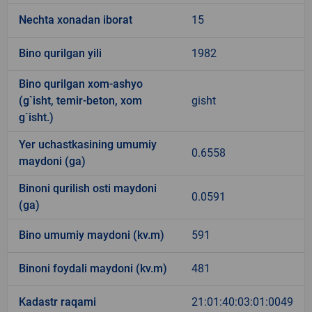
Nechta xonadan iborat
15
Bino qurilgan yili
1982
Bino qurilgan xom-ashyo
(g`isht, temir-beton, xom
gisht
g`isht.)
Yer uchastkasining umumiy
0.6558
maydoni (ga)
Binoni qurilish osti maydoni
0.0591
(ga)
Bino umumiy maydoni (kv.m)
591
Binoni foydali maydoni (kv.m)
481
Kadastr raqami
21:01:40:03:01:0049