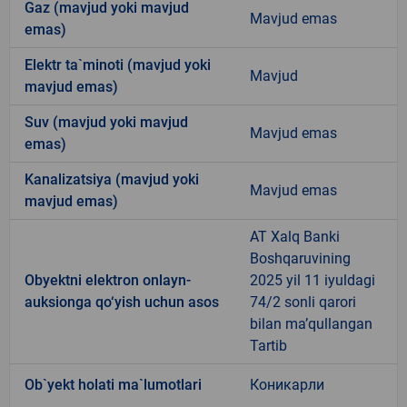
Gaz (mavjud yoki mavjud
Mavjud emas
emas)
Elektr ta`minoti (mavjud yoki
Mavjud
mavjud emas)
Suv (mavjud yoki mavjud
Mavjud emas
emas)
Kanalizatsiya (mavjud yoki
Mavjud emas
mavjud emas)
AT Xalq Banki
Boshqaruvining
Obyektni elektron onlayn-
2025 yil 11 iyuldagi
auksionga qo‘yish uchun asos
74/2 sonli qarori
bilan ma’qullangan
Tartib
Ob`yekt holati ma`lumotlari
Коникарли