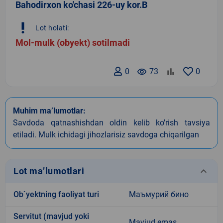
Bahodirxon ko'chasi 226-uy kor.B
priority_high
Lot holati:
Mol-mulk (obyekt) sotilmadi
0
remove_red_eye
73
0
Muhim ma’lumotlar:
Savdoda qatnashishdan oldin kelib ko'rish tavsiya
etiladi. Mulk ichidagi jihozlarisiz savdoga chiqarilgan
keyboard_arrow_down
Lot ma’lumotlari
Ob`yektning faoliyat turi
Маъмурий бино
Servitut (mavjud yoki
Mavjud emas