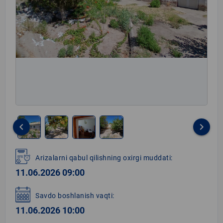
keyboard_arrow_left
keyboard_arrow_right
Item
1
Arizalarni qabul qilishning oxirgi muddati:
of
11.06.2026 09:00
4
Savdo boshlanish vaqti:
11.06.2026 10:00