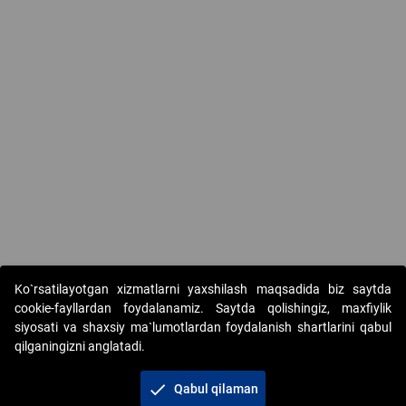
Ko`rsatilayotgan xizmatlarni yaxshilash maqsadida biz saytda
cookie-fayllardan foydalanamiz. Saytda qolishingiz, maxfiylik
siyosati va shaxsiy ma`lumotlardan foydalanish shartlarini qabul
qilganingizni anglatadi.
Copyright © 2017-2026. "Elektron onlayn-auksionlarni
tashkil etish" AJ. Barcha huquqlar himoyalangan
check
Qabul qilaman