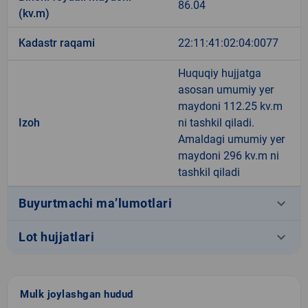
86.04
(kv.m)
Kadastr raqami
22:11:41:02:04:0077
Huquqiy hujjatga
asosan umumiy yer
maydoni 112.25 kv.m
Izoh
ni tashkil qiladi.
Amaldagi umumiy yer
maydoni 296 kv.m ni
tashkil qiladi
keyboard_arrow_down
Buyurtmachi ma’lumotlari
keyboard_arrow_down
Lot hujjatlari
Mulk joylashgan hudud