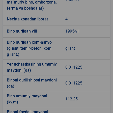
ma`muriy bino, omborxona,
ferma va boshqalar)
Nechta xonadan iborat
4
Bino qurilgan yili
1995-yil
Bino qurilgan xom-ashyo
(g`isht, temir-beton, xom
g'isht
g`isht.)
Yer uchastkasining umumiy
0.011225
maydoni (ga)
Binoni qurilish osti maydoni
0.011225
(ga)
Bino umumiy maydoni
112.25
(kv.m)
Binoni foydali maydoni