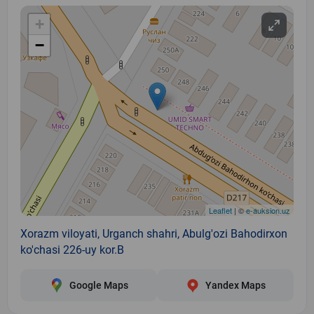
+
−
Leaflet
| ©
e-auksion.uz
Xorazm viloyati, Urganch shahri, Abulg'ozi Bahodirxon
ko'chasi 226-uy kor.B
Google Maps
Yandex Maps