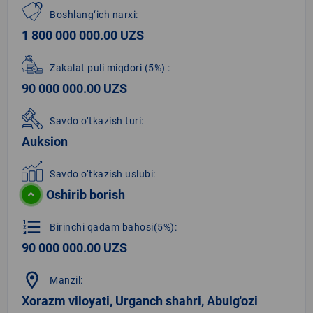
Boshlang‘ich narxi:
1 800 000 000.00 UZS
Zakalat puli miqdori
(5%)
:
90 000 000.00 UZS
Savdo o‘tkazish turi:
Auksion
Savdo o‘tkazish uslubi:
Oshirib borish
format_list_numbered
Birinchi qadam bahosi(5%):
90 000 000.00 UZS
location_on
Manzil:
Xorazm viloyati, Urganch shahri, Abulg'ozi