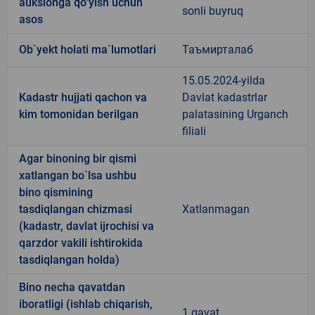
auksionga qo‘yish uchun
sonli buyruq
asos
Ob`yekt holati ma`lumotlari
Таъмирталаб
15.05.2024-yilda
Kadastr hujjati qachon va
Davlat kadastrlar
kim tomonidan berilgan
palatasining Urganch
filiali
Agar binoning bir qismi
xatlangan bo`lsa ushbu
bino qismining
tasdiqlangan chizmasi
Xatlanmagan
(kadastr, davlat ijrochisi va
qarzdor vakili ishtirokida
tasdiqlangan holda)
Bino necha qavatdan
iboratligi (ishlab chiqarish,
1 qavat