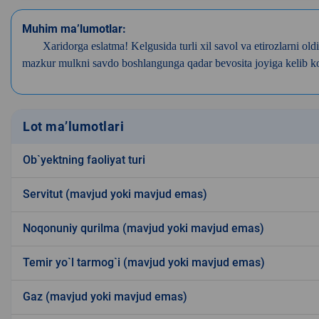
Muhim ma’lumotlar:
Xaridorga eslatma! Kelgusida turli xil savol va etirozlarni
mazkur mulkni savdo boshlangunga qadar bevosita joyiga kelib ko’r
Lot ma’lumotlari
Ob`yektning faoliyat turi
Servitut (mavjud yoki mavjud emas)
Noqonuniy qurilma (mavjud yoki mavjud emas)
Temir yo`l tarmog`i (mavjud yoki mavjud emas)
Gaz (mavjud yoki mavjud emas)