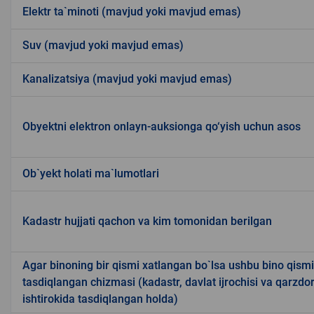
Elektr ta`minoti (mavjud yoki mavjud emas)
Suv (mavjud yoki mavjud emas)
Kanalizatsiya (mavjud yoki mavjud emas)
Obyektni elektron onlayn-auksionga qo‘yish uchun asos
Ob`yekt holati ma`lumotlari
Kadastr hujjati qachon va kim tomonidan berilgan
Agar binoning bir qismi xatlangan bo`lsa ushbu bino qism
tasdiqlangan chizmasi (kadastr, davlat ijrochisi va qarzdor
ishtirokida tasdiqlangan holda)