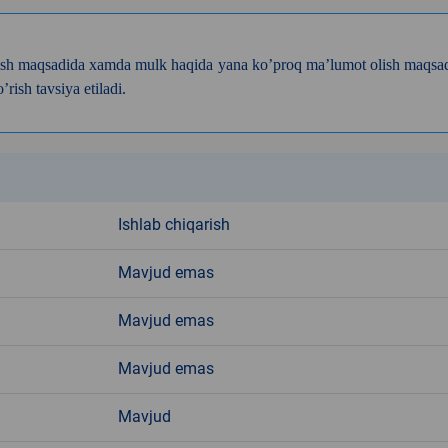
 oldish maqsadida xamda mulk haqida yana ko’proq ma’lumot olish maqsa
ish tavsiya etiladi.
k
Ishlab chiqarish
Mavjud emas
Mavjud emas
Mavjud emas
Mavjud