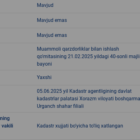
Mavjud
Mavjud emas
Mavjud emas
Muammoli qarzdorliklar bilan ishlash
qo'mitasining 21.02.2025 yildagi 40-sonli majli
bayoni
Yaxshi
05.06.2025 yil Kadastr agentligining davlat
kadastrlar palatasi Xorazm viloyati boshqarma
Urganch shahar filiali
ining
 vakili
Kadastr xujjati bo'yicha to'liq xatlangan