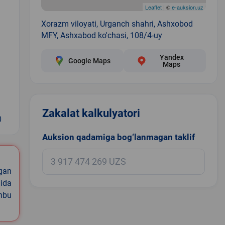
Leaflet
| ©
e-auksion.uz
Xorazm viloyati, Urganch shahri, Ashxobod
MFY, Ashxabod ko'chasi, 108/4-uy
Yandex
Google Maps
Maps
Zakalat kalkulyatori
0
Auksion qadamiga bog‘lanmagan taklif
igan
ida
shbu