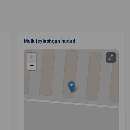
Mulk joylashgan hudud
+
−