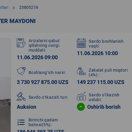
chevron_right
tlari
23805274
YER MAYDONI
Arizalarni qabul
Savdo boshlanish
qilishning oxirgi
vaqti:
muddati:
11.06.2026 10:00
11.06.2026 09:00
Zakalat puli miqdori
Boshlang‘ich narxi:
(4%)
:
3 730 927 875.00 UZS
149 237 115.00 UZS
Savdo o‘tkazish
Savdo o‘tkazish turi:
uslubi:
Auksion
Oshirib borish
Birinchi qadam
format_list_numbered
bahosi(5%):
186 546 393.75 UZS