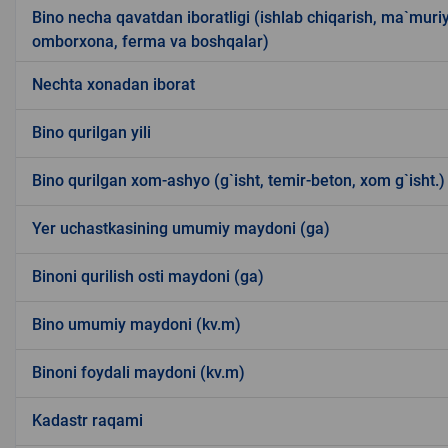
Bino necha qavatdan iboratligi (ishlab chiqarish, ma`muriy
omborxona, ferma va boshqalar)
Nechta xonadan iborat
Bino qurilgan yili
Bino qurilgan xom-ashyo (g`isht, temir-beton, xom g`isht.)
Yer uchastkasining umumiy maydoni (ga)
Binoni qurilish osti maydoni (ga)
Bino umumiy maydoni (kv.m)
Binoni foydali maydoni (kv.m)
Kadastr raqami