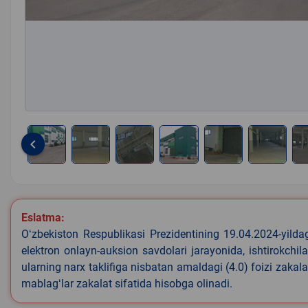
keyboard_arrow_left
Item
1
of
8
Eslatma:
Oʻzbekiston Respublikasi Prezidentining 19.04.2024-yild
elektron onlayn-auksion savdolari jarayonida, ishtirokchi
ularning narx taklifiga nisbatan amaldagi (4.0) foizi zakal
mablagʻlar zakalat sifatida hisobga olinadi.