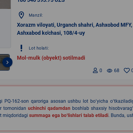
location_on
Manzil:
Xorazm viloyati, Urganch shahri, Ashxobod MFY,
Ashxabod ko'chasi, 108/4-uy
priority_high
Lot holati:
Mol-mulk (obyekt) sotilmadi
keyboard_arrow_right
0
remove_red_eye
68
agi PQ-162-son qaroriga asosan ushbu lot boʻyicha oʻtkazilad
lar tomonidan
uchinchi qadamdan
boshlab shaxsiy hisobvaragʻ
at miqdoridagi
summaga ega boʻlishlari talab etiladi
. Bunda, u