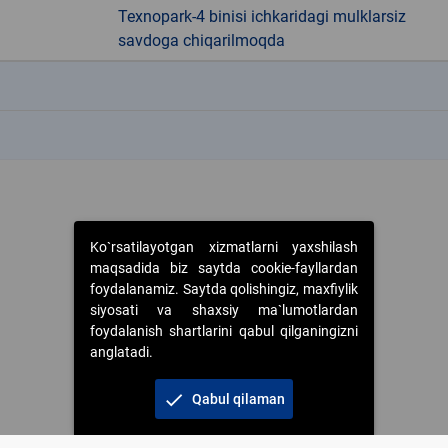
Texnopark-4 binisi ichkaridagi mulklarsiz
savdoga chiqarilmoqda
k
k
Ko`rsatilayotgan xizmatlarni yaxshilash
maqsadida biz saytda cookie-fayllardan
foydalanamiz. Saytda qolishingiz, maxfiylik
siyosati va shaxsiy ma`lumotlardan
foydalanish shartlarini qabul qilganingizni
anglatadi.
check
Qabul qilaman