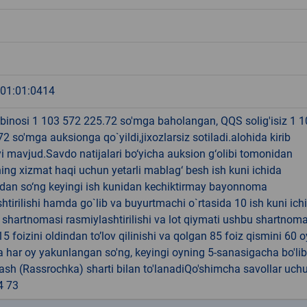
:01:01:0414
binosi 1 103 572 225.72 so'mga baholangan, QQS solig'isiz 1 
2 so'mga auksionga qo`yildi,jixozlarsiz sotiladi.alohida kirib
yi mavjud.Savdo natijalari bo‘yicha auksion g‘olibi tomonidan
ing xizmat haqi uchun yetarli mablag‘ besh ish kuni ichida
ndan so‘ng keyingi ish kunidan kechiktirmay bayonnoma
htirilishi hamda go`lib va buyurtmachi o`rtasida 10 ish kuni ich
i shartnomasi rasmiylashtirilishi va lot qiymati ushbu shartnom
5 foizini oldindan to’lov qilinishi va qolgan 85 foiz qismini 60 o
har oy yakunlangan so'ng, keyingi oyning 5-sanasigacha bo'lib
`lash (Rassrochka) sharti bilan to'lanadiQo'shimcha savollar uch
4 73