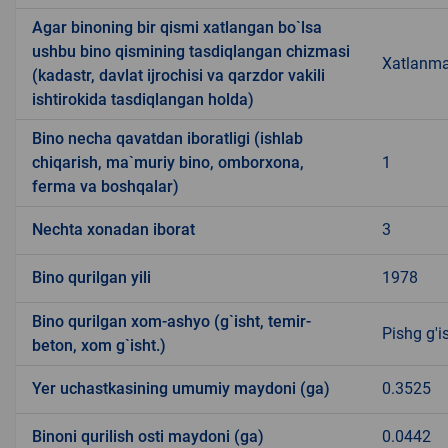
Agar binoning bir qismi xatlangan bo`lsa
ushbu bino qismining tasdiqlangan chizmasi
Xatlanm
(kadastr, davlat ijrochisi va qarzdor vakili
ishtirokida tasdiqlangan holda)
Bino necha qavatdan iboratligi (ishlab
chiqarish, ma`muriy bino, omborxona,
1
ferma va boshqalar)
Nechta xonadan iborat
3
Bino qurilgan yili
1978
Bino qurilgan xom-ashyo (g`isht, temir-
Pishg g'i
beton, xom g`isht.)
Yer uchastkasining umumiy maydoni (ga)
0.3525
Binoni qurilish osti maydoni (ga)
0.0442