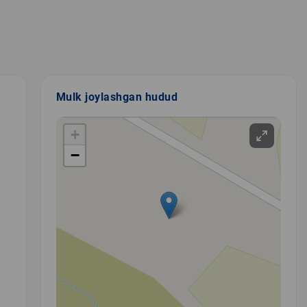
Mulk joylashgan hudud
+
−