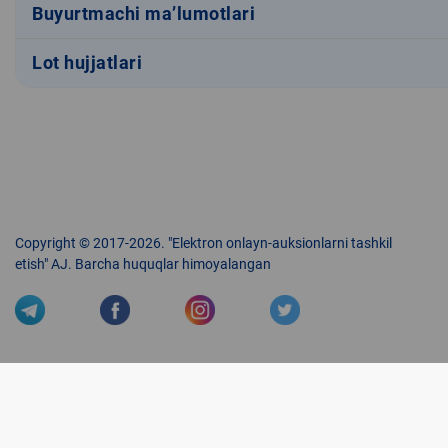
Buyurtmachi ma’lumotlari
Lot hujjatlari
Copyright © 2017-2026. "Elektron onlayn-auksionlarni tashkil
etish" AJ. Barcha huquqlar himoyalangan
Veb-saytdagi axborot materiallaridan boshqa shaxslar