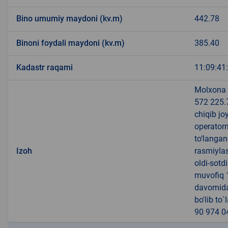
Bino umumiy maydoni (kv.m)
442.78
Binoni foydali maydoni (kv.m)
385.40
Kadastr raqami
11:09:41
Molxona 
572 225.7
chiqib jo
operatorn
to‘langa
Izoh
rasmiylas
oldi-sotd
muvofiq 1
davomida 
bo'lib to
90 974 0