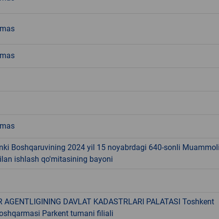
emas
emas
emas
nki Boshqaruvining 2024 yil 15 noyabrdagi 640-sonli Muammol
bilan ishlash qo'mitasining bayoni
 AGENTLIGINING DAVLAT KADASTRLARI PALATASI Toshkent
boshqarmasi Parkent tumani filiali