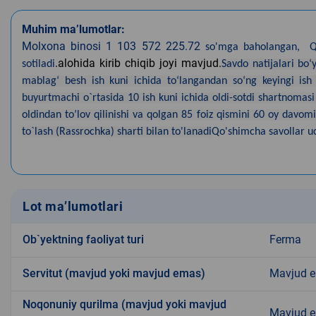
Muhim ma’lumotlar:
Molxona binosi 1 103 572 225.72
so'mga baholangan, QQ
alohida kirib chiqib joyi mavjud.
sotiladi.
Savdo natijalari bo
mablag‘ besh ish kuni ichida to‘langandan so‘ng keyingi ish
buyurtmachi o`rtasida 10 ish kuni ichida oldi-sotdi shartnomasi
oldindan to’lov qilinishi va qolgan 85 foiz qismini 60 oy davom
to`lash (Rassrochka) sharti bilan to'lanadi
Qo'shimcha savollar u
Lot ma’lumotlari
Ob`yektning faoliyat turi
Ferma
Servitut (mavjud yoki mavjud emas)
Mavjud 
Noqonuniy qurilma (mavjud yoki mavjud
Mavjud 