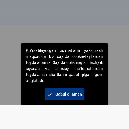
k
k
Ko`rsatilayotgan xizmatlarni yaxshilash
maqsadida biz saytda cookie-fayllardan
foydalanamiz. Saytda qolishingiz, maxfiylik
siyosati va shaxsiy ma`lumotlardan
foydalanish shartlarini qabul qilganingizni
anglatadi.
check
Qabul qilaman
 foydalanganda jamiyatning korporativ veb-saytiga majburiy havolalar ko