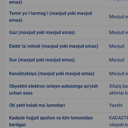
emas)
Temir yo`l tarmog`i (mavjud yoki mavjud
Mavjud 
emas)
Gaz (mavjud yoki mavjud emas)
Mavjud 
Elektr ta`minoti (mavjud yoki mavjud emas)
Mavjud
Suv (mavjud yoki mavjud emas)
Mavjud
Kanalizatsiya (mavjud yoki mavjud emas)
Mavjud 
Obyektni elektron onlayn-auksionga qo‘yish
XXalq ba
uchun asos
aktivlar 
Ob`yekt holati ma`lumotlari
Yaxshi
Kadastr hujjati qachon va kim tomonidan
KADASTR
berilgan
viloyati 