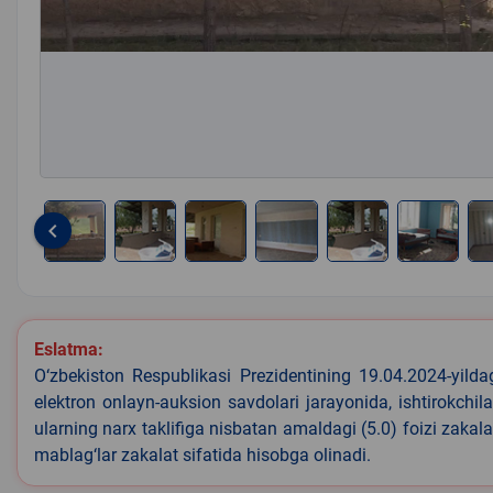
keyboard_arrow_left
Item
1
of
8
Eslatma:
O‘zbekiston Respublikasi Prezidentining 19.04.2024-yild
elektron onlayn-auksion savdolari jarayonida, ishtirokchi
ularning narx taklifiga nisbatan amaldagi (5.0) foizi zaka
mablag‘lar zakalat sifatida hisobga olinadi.