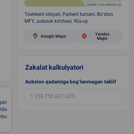
Leaflet
| ©
e-auksion.uz
Toshkent viloyati, Parkent tumani, Boʻston
MFY, Juduruk ko'chasi, 90a-uy
Yandex
Google Maps
Maps
Zakalat kalkulyatori
1
Auksion qadamiga bog‘lanmagan taklif
igan
ida
shbu