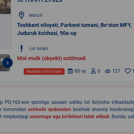
location_on
Manzil:
Toshkent viloyati, Parkent tumani, Boʻston MFY,
Juduruk ko'chasi, 90a-uy
priority_high
Lot holati:
Mol-mulk (obyekt) sotilmadi
keyboard_arrow_right
60 oy
0
remove_red_eye
127
Muddatli bo‘lib to‘lash
agi PQ-162-son qaroriga asosan ushbu lot bo‘yicha o‘tkazilad
lar tomonidan
uchinchi qadamdan
boshlab shaxsiy hisobvarag‘
lat miqdoridagi
summaga ega bo‘lishlari talab etiladi
. Bunda, u