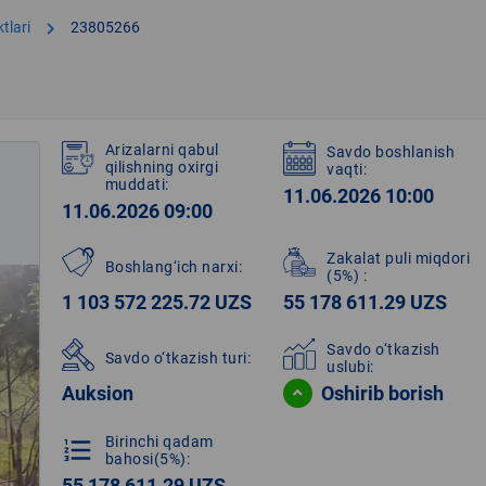
chevron_right
tlari
23805266
Arizalarni qabul
Savdo boshlanish
qilishning oxirgi
vaqti:
muddati:
11.06.2026 10:00
11.06.2026 09:00
Zakalat puli miqdori
Boshlang‘ich narxi:
(5%)
:
1 103 572 225.72 UZS
55 178 611.29 UZS
Savdo o‘tkazish
Savdo o‘tkazish turi:
uslubi:
Auksion
Oshirib borish
Birinchi qadam
format_list_numbered
bahosi(5%):
55 178 611.29 UZS