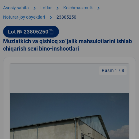
chevron_right
chevron_right
chevron_right
Asosiy sahifa
Lotlar
Koʻchmas mulk
chevron_right
Noturar-joy obyektlari
23805250
Lot № 23805250
content_copy
Muzlatkich va qishloq xo`jalik mahsulotlarini ishlab
chiqarish sexi bino-inshootlari
Rasm 1 / 8