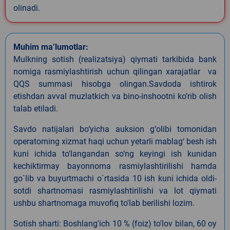
olinadi.
Muhim ma’lumotlar:
Mulkning sotish (realizatsiya) qiymati tark
i
bida
bank
nomiga rasmiylashtirish uchun qilingan xarajatlar va
QQS summasi hisobga olingan.Savdoda ishtirok
etishdan avval muzlatkich va bino-inshootni ko’rib olish
talab etiladi.
Savdo natijalari bo‘yicha auksion g‘olibi tomonidan
operatorning xizmat haqi uchun yetarli mablag‘ besh ish
kuni ichida to‘langandan so‘ng keyingi ish kunidan
kechiktirmay bayonnoma rasmiylashtirilishi hamda
go`lib va buyurtmachi o`rtasida 10 ish kuni ichida oldi-
sotdi shartnomasi rasmiylashtirilishi va lot qiymati
ushbu shartnomaga muvofiq to'lab berilishi lozim.
Sotish sharti: Boshlang'ich 10 % (foiz) to'lov bilan, 60 oy