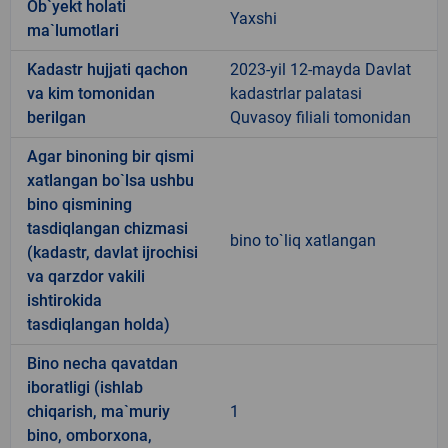
Ob`yekt holati
Yaxshi
ma`lumotlari
Kadastr hujjati qachon
2023-yil 12-mayda Davlat
va kim tomonidan
kadastrlar palatasi
berilgan
Quvasoy filiali tomonidan
Agar binoning bir qismi
xatlangan bo`lsa ushbu
bino qismining
tasdiqlangan chizmasi
bino to`liq xatlangan
(kadastr, davlat ijrochisi
va qarzdor vakili
ishtirokida
tasdiqlangan holda)
Bino necha qavatdan
iboratligi (ishlab
chiqarish, ma`muriy
1
bino, omborxona,