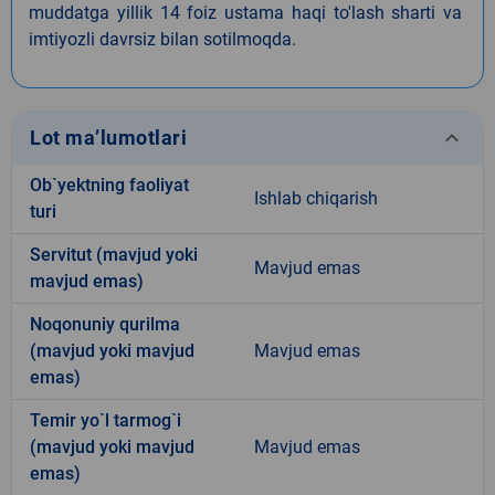
muddatga yillik 14 foiz ustama haqi to'lash sharti va
imtiyozli davrsiz bilan sotilmoqda.
keyboard_arrow_down
Lot ma’lumotlari
Ob`yektning faoliyat
Ishlab chiqarish
turi
Servitut (mavjud yoki
Mavjud emas
mavjud emas)
Noqonuniy qurilma
(mavjud yoki mavjud
Mavjud emas
emas)
Temir yo`l tarmog`i
(mavjud yoki mavjud
Mavjud emas
emas)