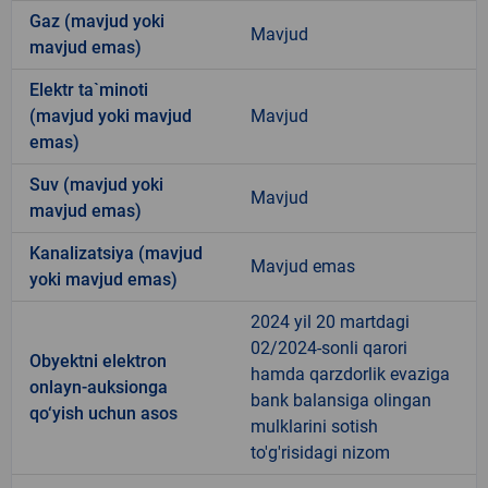
Gaz (mavjud yoki
Mavjud
mavjud emas)
Elektr ta`minoti
(mavjud yoki mavjud
Mavjud
emas)
Suv (mavjud yoki
Mavjud
mavjud emas)
Kanalizatsiya (mavjud
Mavjud emas
yoki mavjud emas)
2024 yil 20 martdagi
02/2024-sonli qarori
Obyektni elektron
hamda qarzdorlik evaziga
onlayn-auksionga
bank balansiga olingan
qo‘yish uchun asos
mulklarini sotish
to'g'risidagi nizom