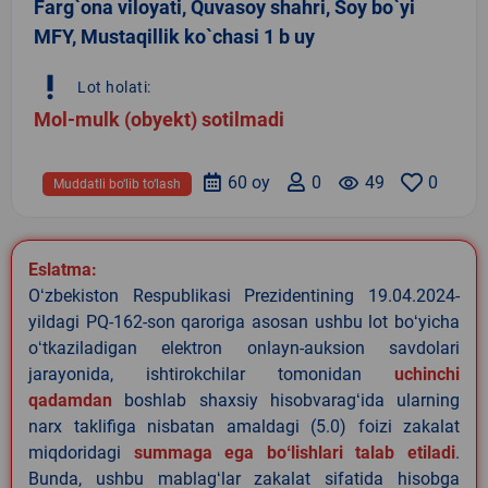
Farg`ona viloyati, Quvasoy shahri, Soy bo`yi
MFY, Mustaqillik ko`chasi 1 b uy
priority_high
Lot holati:
Mol-mulk (obyekt) sotilmadi
60 oy
0
remove_red_eye
49
0
Muddatli bo‘lib to‘lash
Eslatma:
Oʻzbekiston Respublikasi Prezidentining 19.04.2024-
yildagi PQ-162-son qaroriga asosan ushbu lot boʻyicha
oʻtkaziladigan elektron onlayn-auksion savdolari
jarayonida, ishtirokchilar tomonidan
uchinchi
qadamdan
boshlab shaxsiy hisobvaragʻida ularning
narx taklifiga nisbatan amaldagi (5.0) foizi zakalat
miqdoridagi
summaga ega boʻlishlari talab etiladi
.
Bunda, ushbu mablagʻlar zakalat sifatida hisobga