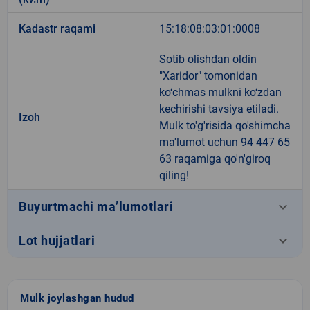
Kadastr raqami
15:18:08:03:01:0008
Sotib olishdan oldin
"Xaridor" tomonidan
ko‘chmas mulkni ko‘zdan
kechirishi tavsiya etiladi.
Izoh
Mulk to'g'risida qo'shimcha
ma'lumot uchun 94 447 65
63 raqamiga qo'n'giroq
qiling!
keyboard_arrow_down
Buyurtmachi ma’lumotlari
keyboard_arrow_down
Lot hujjatlari
Mulk joylashgan hudud