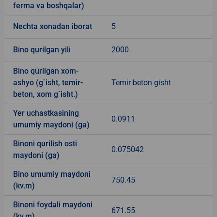
ferma va boshqalar)
Nechta xonadan iborat
5
Bino qurilgan yili
2000
Bino qurilgan xom-
ashyo (g`isht, temir-
Temir beton gisht
beton, xom g`isht.)
Yer uchastkasining
0.0911
umumiy maydoni (ga)
Binoni qurilish osti
0.075042
maydoni (ga)
Bino umumiy maydoni
750.45
(kv.m)
Binoni foydali maydoni
671.55
(kv.m)