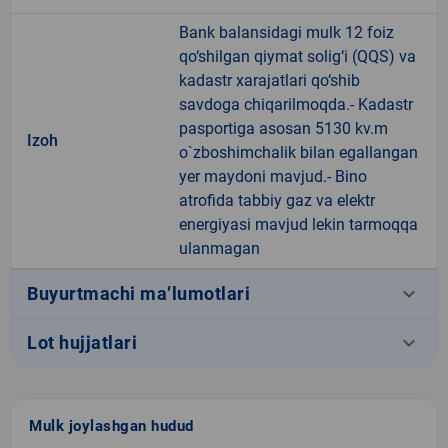
Bank balansidagi mulk 12 foiz
qo‘shilgan qiymat solig‘i (QQS) va
kadastr xarajatlari qo‘shib
savdoga chiqarilmoqda.- Kadastr
pasportiga asosan 5130 kv.m
Izoh
o`zboshimchalik bilan egallangan
yer maydoni mavjud.- Bino
atrofida tabbiy gaz va elektr
energiyasi mavjud lekin tarmoqqa
ulanmagan
keyboard_arrow_down
Buyurtmachi ma’lumotlari
keyboard_arrow_down
Lot hujjatlari
Mulk joylashgan hudud