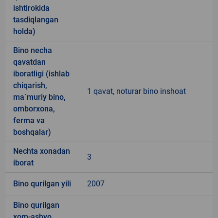
ishtirokida
tasdiqlangan
holda)
Bino necha
qavatdan
iboratligi (ishlab
chiqarish,
1 qavat, noturar bino inshoat
ma`muriy bino,
omborxona,
ferma va
boshqalar)
Nechta xonadan
3
iborat
Bino qurilgan yili
2007
Bino qurilgan
xom-ashyo