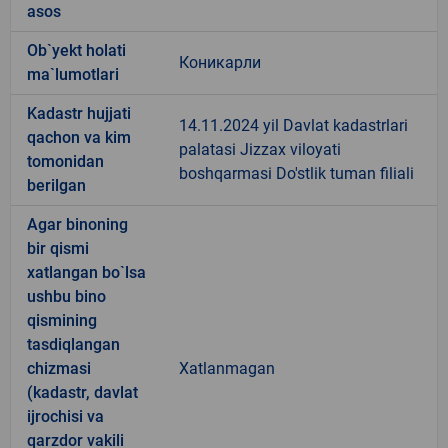
asos
Ob`yekt holati
Коникарли
ma`lumotlari
Kadastr hujjati
14.11.2024 yil Davlat kadastrlari
qachon va kim
palatasi Jizzax viloyati
tomonidan
boshqarmasi Do'stlik tuman filiali
berilgan
Agar binoning
bir qismi
xatlangan bo`lsa
ushbu bino
qismining
tasdiqlangan
chizmasi
Xatlanmagan
(kadastr, davlat
ijrochisi va
qarzdor vakili