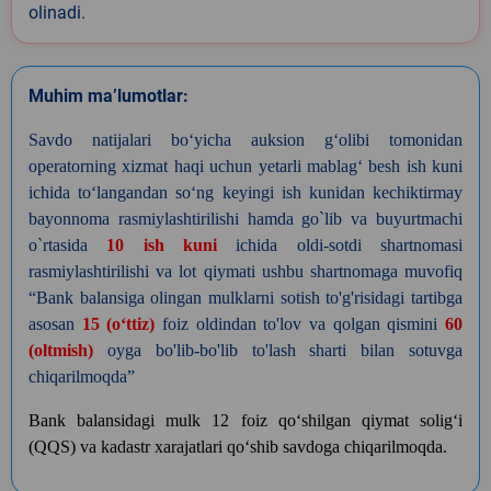
olinadi.
Muhim ma’lumotlar:
Savdo natijalari bo‘yicha auksion g‘olibi tomonidan
operatorning xizmat haqi uchun yetarli mablag‘ besh ish kuni
ichida to‘langandan so‘ng keyingi ish kunidan kechiktirmay
bayonnoma rasmiylashtirilishi hamda go`lib va buyurtmachi
o`rtasida
10 ish kuni
ichida oldi-sotdi shartnomasi
rasmiylashtirilishi va lot qiymati ushbu shartnomaga muvofiq
“Bank balansiga olingan mulklarni sotish to'g'risidagi tartibga
asosan
15
(
o‘ttiz
)
foiz oldindan to'lov va qolgan qismini
60
(oltmish)
oyga bo'lib-bo'lib to'lash sharti bilan sotuvga
chiqarilmoqda”
Bank balansidagi mulk 12 foiz qo‘shilgan qiymat solig‘i
(QQS) va kadastr xarajatlari qo‘shib savdoga chiqarilmoqda.