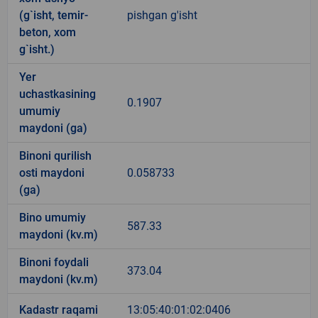
(g`isht, temir-
pishgan g'isht
beton, xom
g`isht.)
Yer
uchastkasining
0.1907
umumiy
maydoni (ga)
Binoni qurilish
osti maydoni
0.058733
(ga)
Bino umumiy
587.33
maydoni (kv.m)
Binoni foydali
373.04
maydoni (kv.m)
Kadastr raqami
13:05:40:01:02:0406