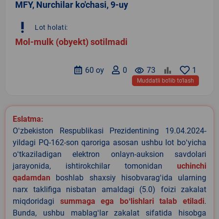
MFY, Nurchilar ko'chasi, 9-uy
priority_high
Lot holati:
Mol-mulk (obyekt) sotilmadi
60 oy
0
remove_red_eye
73
1
Muddatli bo‘lib to‘lash
Eslatma:
Oʻzbekiston Respublikasi Prezidentining 19.04.2024-
yildagi PQ-162-son qaroriga asosan ushbu lot boʻyicha
oʻtkaziladigan elektron onlayn-auksion savdolari
jarayonida, ishtirokchilar tomonidan
uchinchi
qadamdan
boshlab shaxsiy hisobvaragʻida ularning
narx taklifiga nisbatan amaldagi (5.0) foizi zakalat
miqdoridagi
summaga ega boʻlishlari talab etiladi
.
Bunda, ushbu mablagʻlar zakalat sifatida hisobga