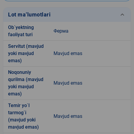
keyboard_arrow_down
Lot ma’lumotlari
Ob`yektning
Ферма
faoliyat turi
Servitut (mavjud
yoki mavjud
Mavjud emas
emas)
Noqonuniy
qurilma (mavjud
Mavjud emas
yoki mavjud
emas)
Temir yo`l
tarmog`i
Mavjud emas
(mavjud yoki
mavjud emas)