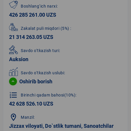
Boshlang‘ich narxi:
426 285 261.00 UZS
Zakalat puli miqdori
(5%)
:
21 314 263.05 UZS
Savdo o‘tkazish turi:
Auksion
Savdo o‘tkazish uslubi:
Oshirib borish
format_list_numbered
Birinchi qadam bahosi(10%):
42 628 526.10 UZS
location_on
Manzil:
Jizzax viloyati, Do`stlik tumani, Sanoatchilar