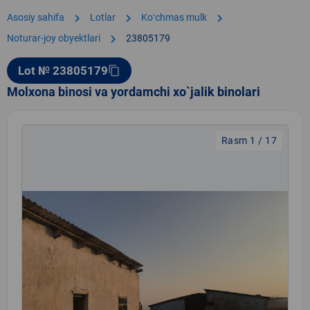
chevron_right
chevron_right
chevron_right
Asosiy sahifa
Lotlar
Koʻchmas mulk
chevron_right
Noturar-joy obyektlari
23805179
Lot № 23805179
content_copy
Molxona binosi va yordamchi xo`jalik binolari
Rasm 1 / 17