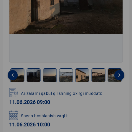
keyboard_arrow_left
keyboard_arrow_right
Item
1
Arizalarni qabul qilishning oxirgi muddati:
of
11.06.2026 09:00
17
Savdo boshlanish vaqti:
11.06.2026 10:00