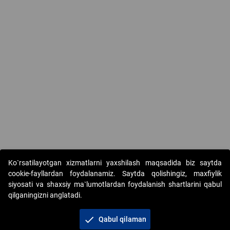
Ko`rsatilayotgan xizmatlarni yaxshilash maqsadida biz saytda
cookie-fayllardan foydalanamiz. Saytda qolishingiz, maxfiylik
siyosati va shaxsiy ma`lumotlardan foydalanish shartlarini qabul
qilganingizni anglatadi.
Copyright © 2017-2026. "Elektron onlayn-auksionlarni
tashkil etish" AJ. Barcha huquqlar himoyalangan
check
Qabul qilaman