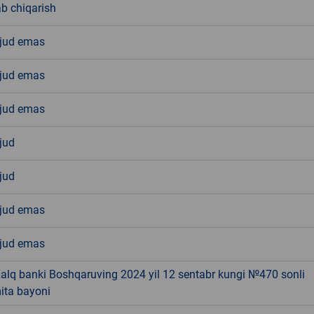
ab chiqarish
jud emas
jud emas
jud emas
jud
jud
jud emas
jud emas
alq banki Boshqaruving 2024 yil 12 sentabr kungi №470 sonli
ita bayoni