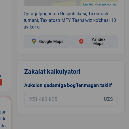
Leaflet
| ©
e-auksion.uz
Qoraqalpog`iston Respublikasi, Taxiatosh
tumani, Taxiatosh MFY Tasha'wiz ko'chasi 13
uy kor a
Yandex
Google Maps
Maps
Zakalat kalkulyatori
0
Auksion qadamiga bog‘lanmagan taklif
UZS
igan
ida
nda,