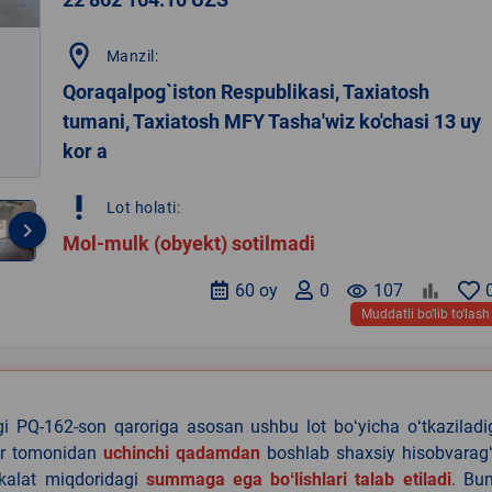
location_on
Manzil:
Qoraqalpog`iston Respublikasi, Taxiatosh
tumani, Taxiatosh MFY Tasha'wiz ko'chasi 13 uy
kor a
priority_high
Lot holati:
keyboard_arrow_right
Mol-mulk (obyekt) sotilmadi
60 oy
0
remove_red_eye
107
Muddatli bo‘lib to‘lash
agi PQ-162-son qaroriga asosan ushbu lot boʻyicha oʻtkazilad
lar tomonidan
uchinchi qadamdan
boshlab shaxsiy hisobvaragʻ
akalat miqdoridagi
summaga ega boʻlishlari talab etiladi
. Bu