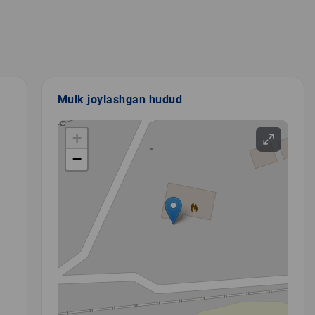
Mulk joylashgan hudud
+
−