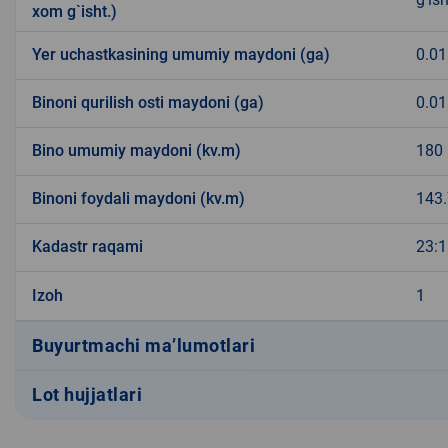
xom g`isht.)
Yer uchastkasining umumiy maydoni (ga)
0.01
Binoni qurilish osti maydoni (ga)
0.01
Bino umumiy maydoni (kv.m)
180
Binoni foydali maydoni (kv.m)
143
Kadastr raqami
23:1
Izoh
1
Buyurtmachi ma’lumotlari
Lot hujjatlari