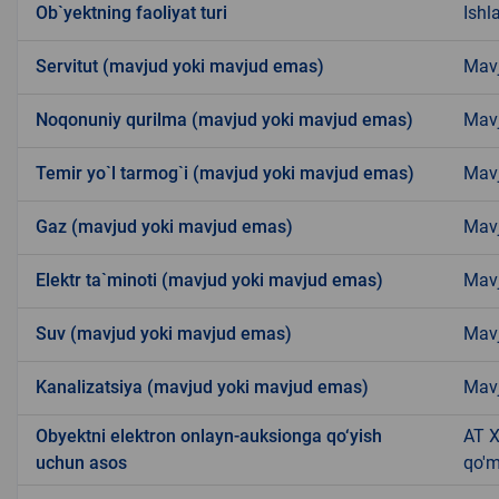
Ob`yektning faoliyat turi
Ishl
Servitut (mavjud yoki mavjud emas)
Mav
Noqonuniy qurilma (mavjud yoki mavjud emas)
Mav
Temir yo`l tarmog`i (mavjud yoki mavjud emas)
Mav
Gaz (mavjud yoki mavjud emas)
Mav
Elektr ta`minoti (mavjud yoki mavjud emas)
Mav
Suv (mavjud yoki mavjud emas)
Mav
Kanalizatsiya (mavjud yoki mavjud emas)
Mav
Obyektni elektron onlayn-auksionga qo‘yish
AT X
uchun asos
qo'm