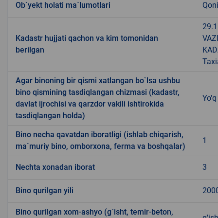
Ob`yekt holati ma`lumotlari
Qoni
29.
Kadastr hujjati qachon va kim tomonidan
VAZ
berilgan
KAD
Taxi
Agar binoning bir qismi xatlangan bo`lsa ushbu
bino qismining tasdiqlangan chizmasi (kadastr,
Yo'q
davlat ijrochisi va qarzdor vakili ishtirokida
tasdiqlangan holda)
Bino necha qavatdan iboratligi (ishlab chiqarish,
1
ma`muriy bino, omborxona, ferma va boshqalar)
Nechta xonadan iborat
3
Bino qurilgan yili
200
Bino qurilgan xom-ashyo (g`isht, temir-beton,
g'ish