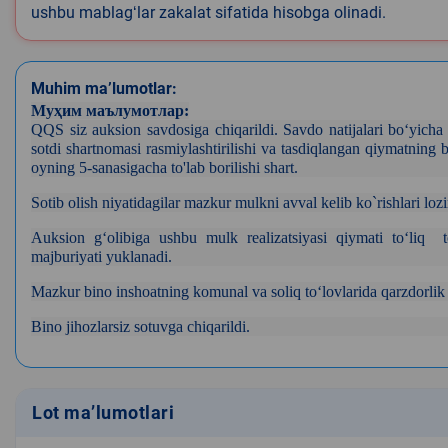
ushbu mablagʻlar zakalat sifatida hisobga olinadi.
Muhim ma’lumotlar:
Муҳим маълумотлар:
QQS siz auksion savdosiga chiqarildi. Savdo natijalari bo‘yicha
sotdi shartnomasi rasmiylashtirilishi va tasdiqlangan qiymatning
oyning 5-sanasigacha to'lab borilishi shart.
Sotib olish niyatidagilar mazkur mulkni avval kelib ko`rishlari loz
Auksion g‘olibiga ushbu mulk realizatsiyasi qiymati to‘liq to
majburiyati yuklanadi.
Mazkur bino inshoatning komunal va soliq to‘lovlarida qarzdorlik
Bino jihozlarsiz sotuvga chiqarildi.
Lot ma’lumotlari