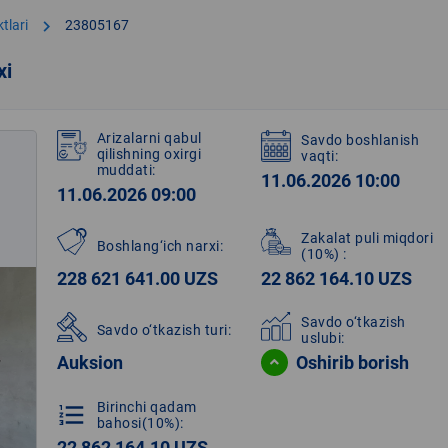
chevron_right
tlari
23805167
xi
Arizalarni qabul
Savdo boshlanish
qilishning oxirgi
vaqti:
muddati:
11.06.2026 10:00
11.06.2026 09:00
Zakalat puli miqdori
Boshlang‘ich narxi:
(10%)
:
228 621 641.00 UZS
22 862 164.10 UZS
Savdo o‘tkazish
Savdo o‘tkazish turi:
uslubi:
Auksion
Oshirib borish
Birinchi qadam
format_list_numbered
bahosi(10%):
22 862 164.10 UZS