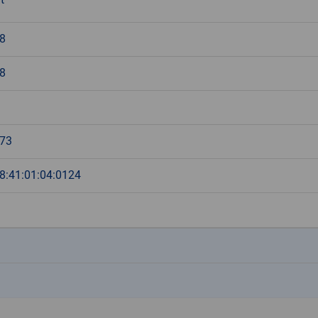
8
8
.73
8:41:01:04:0124
k
k