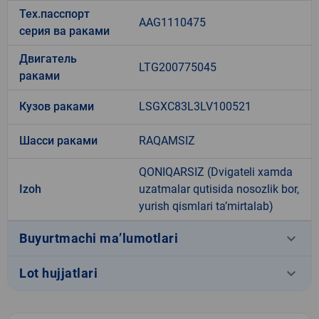
Тех.пасспорт
AAG1110475
серия ва раками
Двигатель
LTG200775045
раками
Кузов раками
LSGXC83L3LV100521
Шасси раками
RAQAMSIZ
QONIQARSIZ (Dvigateli xamda
Izoh
uzatmalar qutisida nosozlik bor,
yurish qismlari ta’mirtalab)
keyboard_arrow_down
Buyurtmachi ma’lumotlari
keyboard_arrow_down
Lot hujjatlari