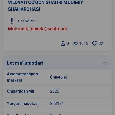
VILOYATI QO'QON SHAHRI MUQIMIY
SHAHARCHASI
priority_high
Lot holati:
Mol-mulk (obyekt) sotilmadi
0
remove_red_eye
1018
32
keyboard_arrow_down
Lot ma’lumotlari
Avtomotransport
Chevrolet
markasi
Chiqarilgan yili
2020
Yurgan masofasi
208171