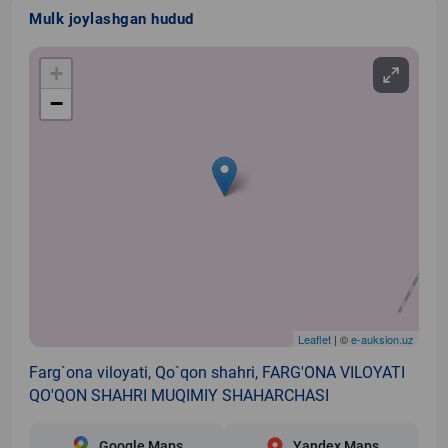
Mulk joylashgan hudud
+
−
Leaflet
| ©
e-auksion.uz
Farg`ona viloyati, Qo`qon shahri, FARG'ONA VILOYATI
QO'QON SHAHRI MUQIMIY SHAHARCHASI
Google Maps
Yandex Maps