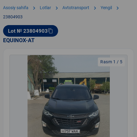
chevron_right
chevron_right
chevron_right
chevron_right
Asosiy sahifa
Lotlar
Avtotransport
Yengil
23804903
Lot № 23804903
content_copy
EQUINOX-AT
Rasm 1 / 5