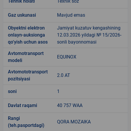
Tehnik holati
Texnik soz
Gaz uskunasi
Mavjud emas
Obyektni elektron
Jamiyat kuzatuv kengashining
onlayn-auksionga
12.03.2026 yildagi № 15/2026-
qo‘yish uchun asos
sonli bayonnomasi
Avtomotransport
EQUINOX
modeli
Avtomototransport
2.0 AT
pozitsiyasi
soni
1
Davlat raqami
40 757 WAA
Rangi
QORA MOZAIKA
(teh.pasportdagi)