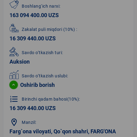
Boshlang‘ich narxi:
163 094 400.00 UZS
Zakalat puli miqdori
(10%)
:
16 309 440.00 UZS
Savdo o‘tkazish turi:
Auksion
Savdo o‘tkazish uslubi:
Oshirib borish
format_list_numbered
Birinchi qadam bahosi(10%):
16 309 440.00 UZS
location_on
Manzil:
Farg`ona viloyati, Qo`qon shahri, FARG'ONA