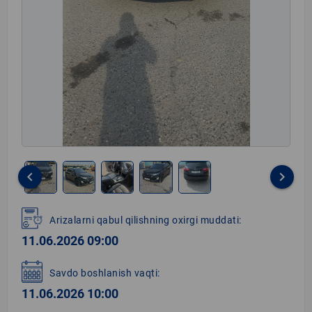
keyboard_arrow_left
keyboard_arrow_right
Item
1
Arizalarni qabul qilishning oxirgi muddati:
of
11.06.2026 09:00
5
Savdo boshlanish vaqti:
11.06.2026 10:00