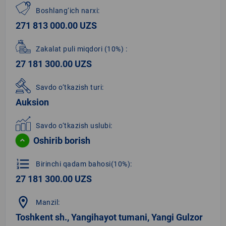
Boshlang‘ich narxi:
271 813 000.00 UZS
Zakalat puli miqdori
(10%)
:
27 181 300.00 UZS
Savdo o‘tkazish turi:
Auksion
Savdo o‘tkazish uslubi:
Oshirib borish
format_list_numbered
Birinchi qadam bahosi(10%):
27 181 300.00 UZS
location_on
Manzil:
Toshkent sh., Yangihayot tumani, Yangi Gulzor