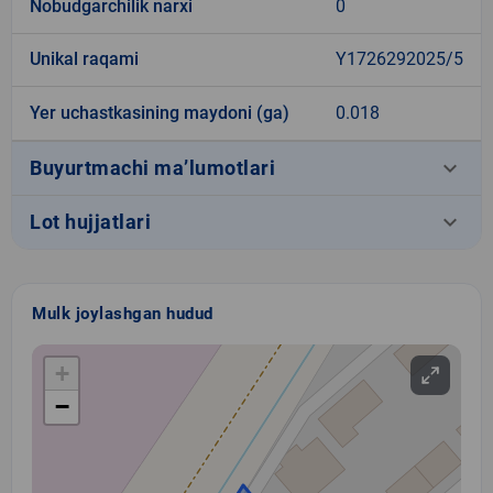
Nobudgarchilik narxi
0
Unikal raqami
Y1726292025/5
Yer uchastkasining maydoni (ga)
0.018
keyboard_arrow_down
Buyurtmachi ma’lumotlari
keyboard_arrow_down
Lot hujjatlari
Mulk joylashgan hudud
+
−