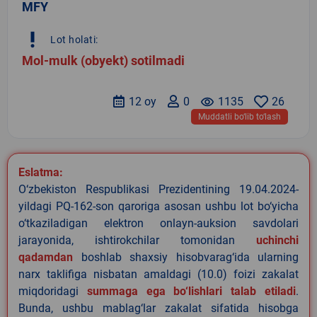
MFY
priority_high
Lot holati:
Mol-mulk (obyekt) sotilmadi
12 oy
0
remove_red_eye
1135
26
Muddatli bo‘lib to‘lash
Eslatma:
O‘zbekiston Respublikasi Prezidentining 19.04.2024-
yildagi PQ-162-son qaroriga asosan ushbu lot bo‘yicha
o‘tkaziladigan elektron onlayn-auksion savdolari
jarayonida, ishtirokchilar tomonidan
uchinchi
qadamdan
boshlab shaxsiy hisobvarag‘ida ularning
narx taklifiga nisbatan amaldagi (10.0) foizi zakalat
miqdoridagi
summaga ega bo‘lishlari talab etiladi
.
Bunda, ushbu mablag‘lar zakalat sifatida hisobga