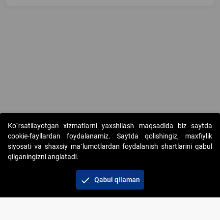
Copyright © 2017-2026. "Elektron onlayn-auksionlarni tashkil etish"
Ko`rsatilayotgan xizmatlarni yaxshilash maqsadida biz saytda
AJ. Barcha huquqlar himoyalangan
cookie-fayllardan foydalanamiz. Saytda qolishingiz, maxfiylik
siyosati va shaxsiy ma`lumotlardan foydalanish shartlarini qabul
qilganingizni anglatadi.
check
Qabul qilaman
+998 71 202-21-11
Veb-saytdagi axborot materiallaridan boshqa shaxslar