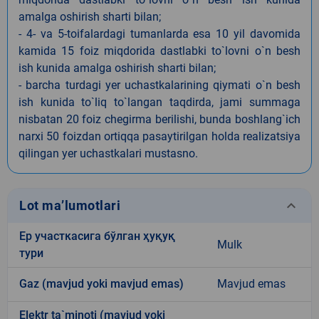
amalga oshirish sharti bilan;
- 4- va 5-toifalardagi tumanlarda esa 10 yil davomida
kamida 15 foiz miqdorida dastlabki to`lovni o`n besh
ish kunida amalga oshirish sharti bilan;
- barcha turdagi yer uchastkalarining qiymati o`n besh
ish kunida to`liq to`langan taqdirda, jami summaga
nisbatan 20 foiz chegirma berilishi, bunda boshlang`ich
narxi 50 foizdan ortiqqa pasaytirilgan holda realizatsiya
qilingan yer uchastkalari mustasno.
keyboard_arrow_down
Lot ma’lumotlari
Ер участкасига бўлган ҳуқуқ
Mulk
тури
Gaz (mavjud yoki mavjud emas)
Mavjud emas
Elektr ta`minoti (mavjud yoki