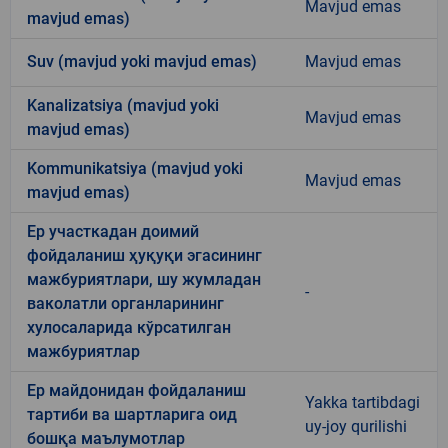
Mavjud emas
mavjud emas)
Suv (mavjud yoki mavjud emas)
Mavjud emas
Kanalizatsiya (mavjud yoki
Mavjud emas
mavjud emas)
Kommunikatsiya (mavjud yoki
Mavjud emas
mavjud emas)
Ер участкадан доимий
фойдаланиш ҳуқуқи эгасининг
мажбуриятлари, шу жумладан
-
ваколатли органларининг
хулосаларида кўрсатилган
мажбуриятлар
Ер майдонидан фойдаланиш
Yakka tartibdagi
тартиби ва шартларига оид
uy-joy qurilishi
бошқа маълумотлар