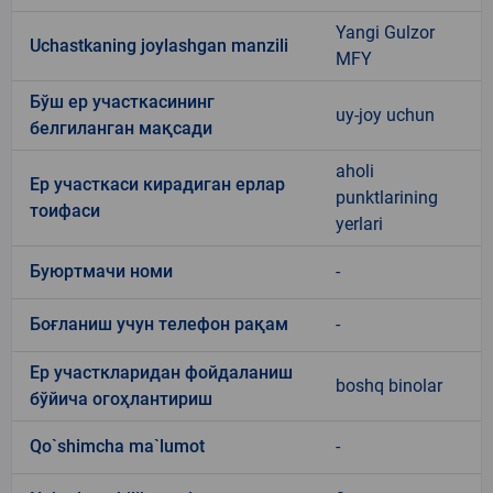
Yangi Gulzor
Uchastkaning joylashgan manzili
MFY
Бўш ер участкасининг
uy-joy uchun
белгиланган мақсади
aholi
Ер участкаси кирадиган ерлар
punktlarining
тоифаси
yerlari
Буюртмачи номи
-
Боғланиш учун телефон рақам
-
Ер участкларидан фойдаланиш
boshq binolar
бўйича огоҳлантириш
Qo`shimcha ma`lumot
-