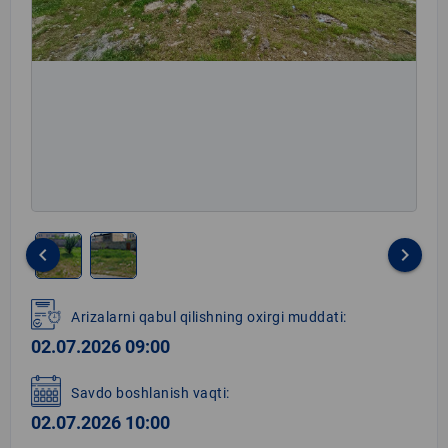
keyboard_arrow_left
keyboard_arrow_right
Item
1
Arizalarni qabul qilishning oxirgi muddati:
of
02.07.2026 09:00
2
Savdo boshlanish vaqti:
02.07.2026 10:00