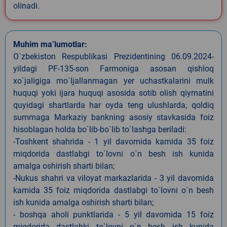
olinadi.
Muhim ma’lumotlar:
O`zbekiston Respublikasi Prezidentining 06.09.2024-
yildagi PF-135-son Farmoniga asosan qishloq
xo`jaligiga mo`ljallanmagan yer uchastkalarini mulk
huquqi yoki ijara huquqi asosida sotib olish qiymatini
quyidagi shartlarda har oyda teng ulushlarda, qoldiq
summaga Markaziy bankning asosiy stavkasida foiz
hisoblagan holda bo`lib-bo`lib to`lashga beriladi:
-Toshkent shahrida - 1 yil davomida kamida 35 foiz
miqdorida dastlabgi to`lovni o`n besh ish kunida
amalga oshirish sharti bilan;
-Nukus shahri va viloyat markazlarida - 3 yil davomida
kamida 35 foiz miqdorida dastlabgi to`lovni o`n besh
ish kunida amalga oshirish sharti bilan;
- boshqa aholi punktlarida - 5 yil davomida 15 foiz
miqdorida dastlabki to`lovni o`n besh ish kunida