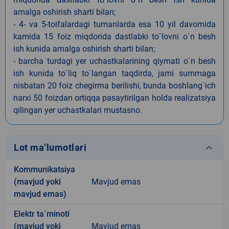
amalga oshirish sharti bilan;
- 4- va 5-toifalardagi tumanlarda esa 10 yil davomida
kamida 15 foiz miqdorida dastlabki to`lovni o`n besh
ish kunida amalga oshirish sharti bilan;
- barcha turdagi yer uchastkalarining qiymati o`n besh
ish kunida to`liq to`langan taqdirda, jami summaga
nisbatan 20 foiz chegirma berilishi, bunda boshlang`ich
narxi 50 foizdan ortiqqa pasaytirilgan holda realizatsiya
qilingan yer uchastkalari mustasno.
keyboard_arrow_down
Lot ma’lumotlari
Kommunikatsiya
(mavjud yoki
Mavjud emas
mavjud emas)
Elektr ta`minoti
(mavjud yoki
Mavjud emas