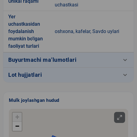
Unikal raqami
uchastkasi
Yer
uchastkasidan
foydalanish
oshxona, kafelar, Savdo uylari
mumkin bo'lgan
faoliyat turlari
keyboard_arrow_down
Buyurtmachi ma’lumotlari
keyboard_arrow_down
Lot hujjatlari
Mulk joylashgan hudud
+
−