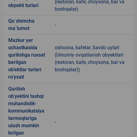
(restoran, kafe, choyxona, bar va
obyekti turlari
boshqalar)
Qo`shimcha
-
ma`lumot
Mazkur yer
uchastkasida
oshxona, kafelar, Savdo uylari
qurilishga ruxsat
(Umumiy ovqatlanish obyektlari
berilgan
(restoran, kafe, choyxona, bar va
ob’ektlar turlari
boshqalar))
ro‘yxati
Qurilish
ob'yektini tashqi
muhandislik-
kommunikatsiya
tarmoqlariga
-
ulash mumkin
bo'lgan