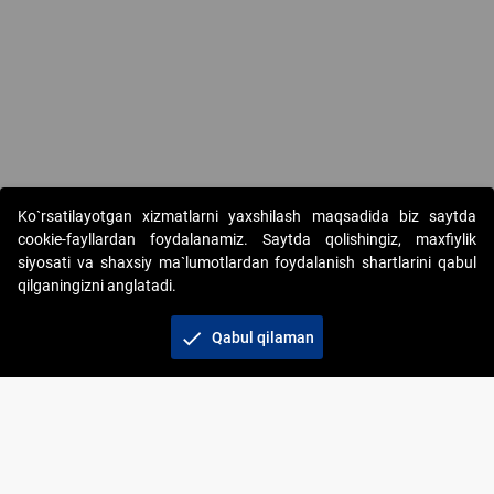
Ko`rsatilayotgan xizmatlarni yaxshilash maqsadida biz saytda
cookie-fayllardan foydalanamiz. Saytda qolishingiz, maxfiylik
siyosati va shaxsiy ma`lumotlardan foydalanish shartlarini qabul
qilganingizni anglatadi.
Copyright © 2017-2026. "Elektron onlayn-auksionlarni
tashkil etish" AJ. Barcha huquqlar himoyalangan
check
Qabul qilaman
To‘lov usullari