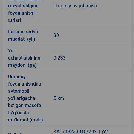
ruxsat etilgan
Umumiy ovqatlanish
foydalanish
turlari
Ijaraga berish
30
muddati (yil)
Yer
uchastkasining
0.233
maydoni (ga)
Umumiy
foydalanishdagi
avtomobil
yo‘llarigacha
5 km
bo‘lgan masofa
to‘g‘risida
ma’lumot (metr)
KA1718233016/202-1 yer