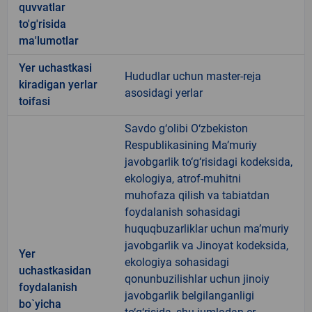
quvvatlar
to'g'risida
ma'lumotlar
Yer uchastkasi
Hududlar uchun master-reja
kiradigan yerlar
asosidagi yerlar
toifasi
Savdo g‘olibi O‘zbekiston
Respublikasining Ma’muriy
javobgarlik to‘g‘risidagi kodeksida,
ekologiya, atrof-muhitni
muhofaza qilish va tabiatdan
foydalanish sohasidagi
huquqbuzarliklar uchun ma’muriy
javobgarlik va Jinoyat kodeksida,
Yer
ekologiya sohasidagi
uchastkasidan
qonunbuzilishlar uchun jinoiy
foydalanish
javobgarlik belgilanganligi
bo`yicha