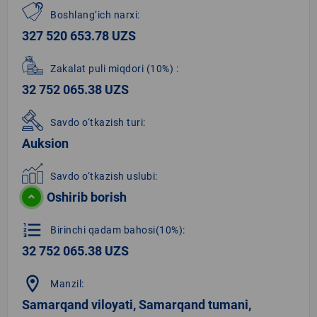
Boshlang‘ich narxi:
327 520 653.78 UZS
Zakalat puli miqdori
(10%)
:
32 752 065.38 UZS
Savdo o‘tkazish turi:
Auksion
Savdo o‘tkazish uslubi:
Oshirib borish
format_list_numbered
Birinchi qadam bahosi(10%):
32 752 065.38 UZS
location_on
Manzil:
Samarqand viloyati, Samarqand tumani,