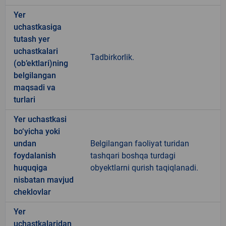
Yer
uchastkasiga
tutash yer
uchastkalari
Tadbirkorlik.
(ob’ektlari)ning
belgilangan
maqsadi va
turlari
Yer uchastkasi
bo‘yicha yoki
undan
Belgilangan faoliyat turidan
foydalanish
tashqari boshqa turdagi
huquqiga
obyektlarni qurish taqiqlanadi.
nisbatan mavjud
cheklovlar
Yer
uchastkalaridan