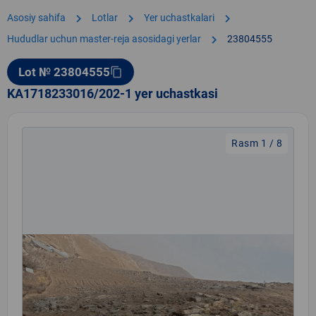
chevron_right
chevron_right
chevron_right
Asosiy sahifa
Lotlar
Yer uchastkalari
chevron_right
Hududlar uchun master-reja asosidagi yerlar
23804555
Lot № 23804555
content_copy
KA1718233016/202-1 yer uchastkasi
Rasm 1 / 8