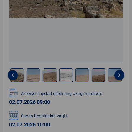
keyboard_arrow_left
keyboard_arrow_right
Item
1
Arizalarni qabul qilishning oxirgi muddati:
of
02.07.2026 09:00
8
Savdo boshlanish vaqti:
02.07.2026 10:00