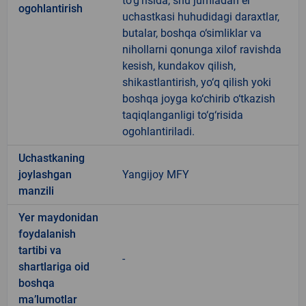
to‘g‘risida, shu jumladan er
ogohlantirish
uchastkasi huhudidagi daraxtlar,
butalar, boshqa o‘simliklar va
nihollarni qonunga xilof ravishda
kesish, kundakov qilish,
shikastlantirish, yo‘q qilish yoki
boshqa joyga ko‘chirib o‘tkazish
taqiqlanganligi to‘g‘risida
ogohlantiriladi.
Uchastkaning
joylashgan
Yangijoy MFY
manzili
Yer maydonidan
foydalanish
tartibi va
-
shartlariga oid
boshqa
ma’lumotlar