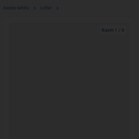
chevron_right
chevron_right
Asosiy sahifa
Lotlar
Rasm 1 / 0