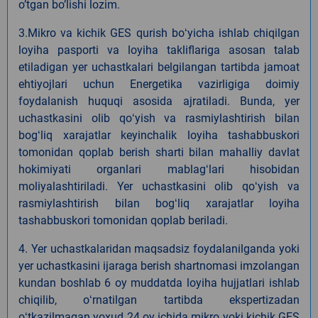
oʼtgan boʼlishi lozim.
3.Mikro va kichik GES qurish boʻyicha ishlab chiqilgan
loyiha pasporti va loyiha takliflariga asosan talab
etiladigan yer uchastkalari belgilangan tartibda jamoat
ehtiyojlari uchun Energetika vazirligiga doimiy
foydalanish huquqi asosida ajratiladi. Bunda, yer
uchastkasini olib qoʻyish va rasmiylashtirish bilan
bogʻliq xarajatlar keyinchalik loyiha tashabbuskori
tomonidan qoplab berish sharti bilan mahalliy davlat
hokimiyati organlari mablagʻlari hisobidan
moliyalashtiriladi. Yer uchastkasini olib qoʻyish va
rasmiylashtirish bilan bogʻliq xarajatlar loyiha
tashabbuskori tomonidan qoplab beriladi.
4. Yer uchastkalaridan maqsadsiz foydalanilganda yoki
yer uchastkasini ijaraga berish shartnomasi imzolangan
kundan boshlab 6 oy muddatda loyiha hujjatlari ishlab
chiqilib, oʻrnatilgan tartibda ekspertizadan
oʻtkazilmagan yoxud 24 oy ichida mikro yoki kichik GES