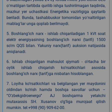
oʻrnatilgan tartibda qurilib ishga tushirilmagan taqdirda,
mazkur yer uchastkasi Energetika vazirligiga qaytarib
beriladi. Bunda, tashabbuskor tomonidan yoʻnaltirilgan
mablagʻlar unga qoplab berilmaydi.
5. Boshlang'ich narx - ishlab chiqariladigan 1 kVt soat
elektr energiyasining boshlang'ich narxi (tarifi) 1500
so'm QQS bilan. Yakuniy narx(tarif) auksion natijasida
aniqlanadi.
6. Ishlab chiqarilgan mahsulot qiymati - o'rtacha bir
oylik ishlab chiqarish ko'rsatkichlari asosida
boshlang'ich narx (tarif)ga nisbatan hisoblangan.
7. Loyiha ko‘rsatkichlari va belgilangan yer maydonini
oldindan ko‘rish hamda boshqa savollar uchun –
“O‘zbekgidroenergo” AJ boshqarma yetakchi
mutaxassis SH. Xusanov o‘g‘liga murojaat qilish
mumkin. tel:+998 (90) 909-62-00.