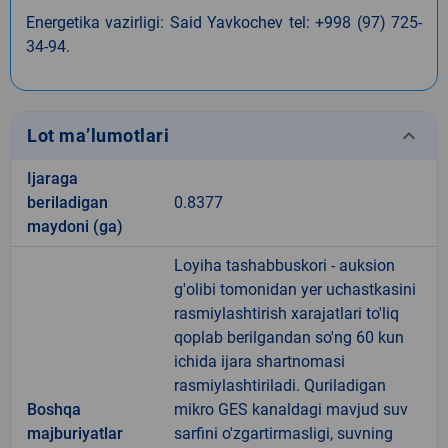
Energetika vazirligi: Said Yavkochev tel: +998 (97) 725-
34-94.
keyboard_arrow_down
Lot ma’lumotlari
Ijaraga
beriladigan
0.8377
maydoni (ga)
Loyiha tashabbuskori - auksion
g'olibi tomonidan yer uchastkasini
rasmiylashtirish xarajatlari to'liq
qoplab berilgandan so'ng 60 kun
ichida ijara shartnomasi
rasmiylashtiriladi. Quriladigan
Boshqa
mikro GES kanaldagi mavjud suv
majburiyatlar
sarfini o'zgartirmasligi, suvning