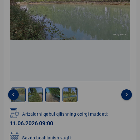
keyboard_arrow_left
keyboard_arrow_right
Item
1
Arizalarni qabul qilishning oxirgi muddati:
of
11.06.2026 09:00
4
Savdo boshlanish vaqti: