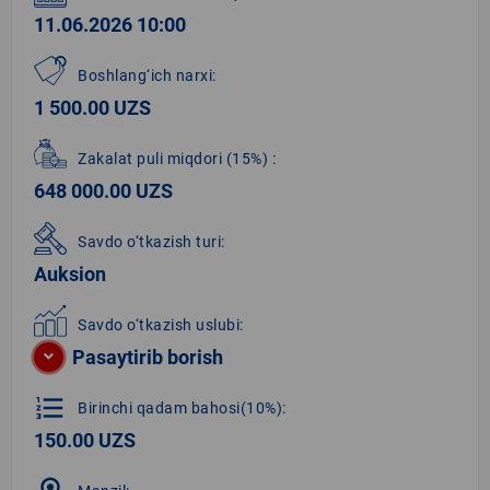
11.06.2026 10:00
Boshlang‘ich narxi:
1 500.00 UZS
Zakalat puli miqdori
(15%)
:
648 000.00 UZS
Savdo o‘tkazish turi:
Auksion
Savdo o‘tkazish uslubi:
Pasaytirib borish
format_list_numbered
Birinchi qadam bahosi(10%):
150.00 UZS