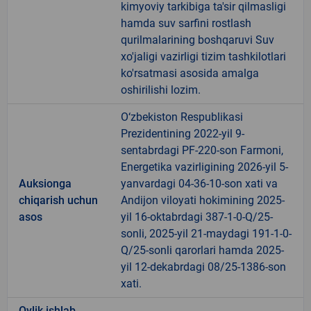
kimyoviy tarkibiga ta'sir qilmasligi
hamda suv sarfini rostlash
qurilmalarining boshqaruvi Suv
xo'jaligi vazirligi tizim tashkilotlari
ko'rsatmasi asosida amalga
oshirilishi lozim.
O‘zbekiston Respublikasi
Prezidentining 2022-yil 9-
sentabrdagi PF-220-son Farmoni,
Energetika vazirligining 2026-yil 5-
Auksionga
yanvardagi 04-36-10-son xati va
chiqarish uchun
Andijon viloyati hokimining 2025-
asos
yil 16-oktabrdagi 387-1-0-Q/25-
sonli, 2025-yil 21-maydagi 191-1-0-
Q/25-sonli qarorlari hamda 2025-
yil 12-dekabrdagi 08/25-1386-son
xati.
Oylik ishlab