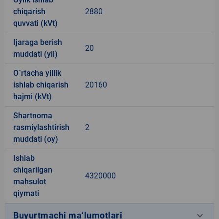
chiqarish
2880
quvvati (kVt)
Ijaraga berish
20
muddati (yil)
O`rtacha yillik
ishlab chiqarish
20160
hajmi (kVt)
Shartnoma
rasmiylashtirish
2
muddati (oy)
Ishlab
chiqarilgan
4320000
mahsulot
qiymati
keyboard_arrow_down
Buyurtmachi ma’lumotlari