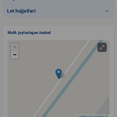
keyboard_arrow_down
Lot hujjatlari
Mulk joylashgan hudud
+
−
Leaflet
| ©
e-auksion.uz