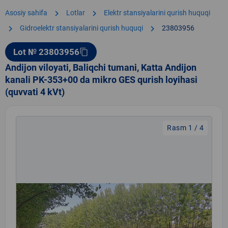
chevron_right
chevron_right
Asosiy sahifa
Lotlar
Elektr stansiyalarini qurish huquqi
chevron_right
chevron_right
Gidroelektr stansiyalarini qurish huquqi
23803956
Lot № 23803956
content_copy
Andijon viloyati, Baliqchi tumani, Katta Andijon
kanali PK-353+00 da mikro GES qurish loyihasi
(quvvati 4 kVt)
Rasm 1 / 4