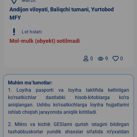
location_on
Manzil:
Andijon viloyati, Baliqchi tumani, Yurtobod
MFY
priority_high
Lot holati:
Mol-mulk (obyekt) sotilmadi
0
remove_red_eye
9
0
Muhim ma’lumotlar:
1. Loyiha pasporti va loyiha taklifida keltirilgan
koʼrsatkichlar dastlabki hisob-kitoblarga koʼra
aniqlangan. Ushbu koʼrsatkichlarga loyiha hujjatlarini
ishlab chiqish jarayonida aniqlik kiritiladi.
2. Mikro va kichik GESlarni qurish istagini bildirgan
tashabbuskorlar yuridik shaxslar sifatida roʼyxatdan