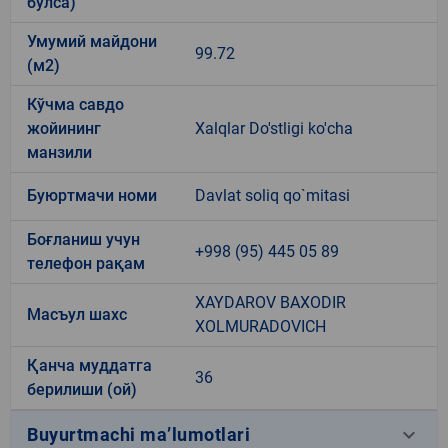
бўлса)
Умумий майдони
99.72
(м2)
Кўчма савдо
жойининг
Xalqlar Do'stligi ko'cha
манзили
Буюртмачи номи
Davlat soliq qo`mitasi
Боғланиш учун
+998 (95) 445 05 89
телефон рақам
XAYDAROV BAXODIR
Масъул шахс
XOLMURADOVICH
Қанча муддатга
36
берилиши (ой)
keyboard_arrow_down
Buyurtmachi ma’lumotlari