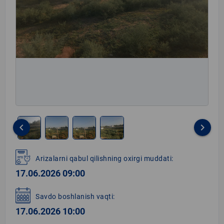
keyboard_arrow_left
keyboard_arrow_right
Item
1
Arizalarni qabul qilishning oxirgi muddati:
of
17.06.2026 09:00
4
Savdo boshlanish vaqti:
17.06.2026 10:00