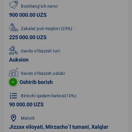
Boshlang‘ich narxi:
900 000.00 UZS
Zakalat puli miqdori
(25%)
:
225 000.00 UZS
Savdo o‘tkazish turi:
Auksion
Savdo o‘tkazish uslubi:
Oshirib borish
format_list_numbered
Birinchi qadam bahosi(10%):
90 000.00 UZS
location_on
Manzil:
Jizzax viloyati, Mirzacho`l tumani, Xalqlar