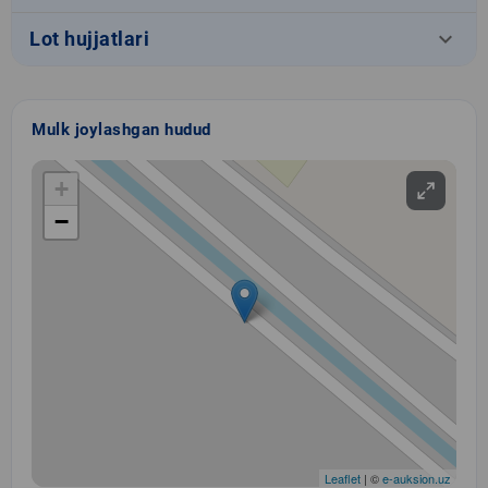
keyboard_arrow_down
Lot hujjatlari
Mulk joylashgan hudud
+
−
Leaflet
| ©
e-auksion.uz