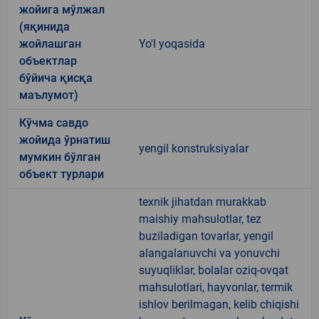
жойига мўлжал
(яқинида
жойлашган
Yo'l yoqasida
объектлар
бўйича қисқа
маълумот)
Кўчма савдо
жойида ўрнатиш
yengil konstruksiyalar
мумкин бўлган
объект турлари
texnik jihatdan murakkab
maishiy mahsulotlar, tez
buziladigan tovarlar, yengil
alangalanuvchi va yonuvchi
suyuqliklar, bolalar oziq-ovqat
mahsulotlari, hayvonlar, termik
ishlov berilmagan, kelib chiqishi