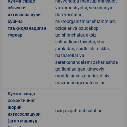
Кўчма савдо
hayvonotga mansub mahsulot
объекти
va xomashyolar, veterinariya
ихтисослашуви
dori vositalari,
бўйича
mikroorganizmlar shtammlari,
таъқиқланадиган
oziqalar va ozuqabop
турлар
qo`shimchalar, aksiz
solinadigan tovarlar, shu
jumladan, spirtli ichimliklar,
hasharotlar va
zararkunandalarni zaharlashda
qo`llaniladigan kimyoviy
moddalar va zaharlar, diniy
mazmundagi materiallar
Кўчма савдо
объектининг
жорий
oziq-ovqat mahsulotlari
ихтисослашуви
(агар мавжуд