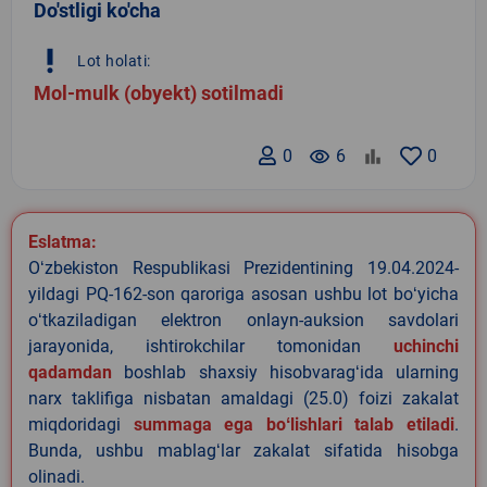
Do'stligi ko'cha
priority_high
Lot holati:
Mol-mulk (obyekt) sotilmadi
0
remove_red_eye
6
0
Eslatma:
Oʻzbekiston Respublikasi Prezidentining 19.04.2024-
yildagi PQ-162-son qaroriga asosan ushbu lot boʻyicha
oʻtkaziladigan elektron onlayn-auksion savdolari
jarayonida, ishtirokchilar tomonidan
uchinchi
qadamdan
boshlab shaxsiy hisobvaragʻida ularning
narx taklifiga nisbatan amaldagi (25.0) foizi zakalat
miqdoridagi
summaga ega boʻlishlari talab etiladi
.
Bunda, ushbu mablagʻlar zakalat sifatida hisobga
olinadi.