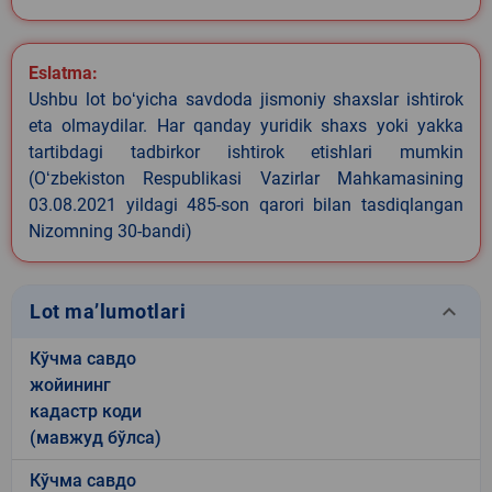
Eslatma:
Ushbu lot boʻyicha savdoda jismoniy shaxslar ishtirok
eta olmaydilar. Har qanday yuridik shaxs yoki yakka
tartibdagi tadbirkor ishtirok etishlari mumkin
(Oʻzbekiston Respublikasi Vazirlar Mahkamasining
03.08.2021 yildagi 485-son qarori bilan tasdiqlangan
Nizomning 30-bandi)
keyboard_arrow_down
Lot ma’lumotlari
Кўчма савдо
жойининг
кадастр коди
(мавжуд бўлса)
Кўчма савдо