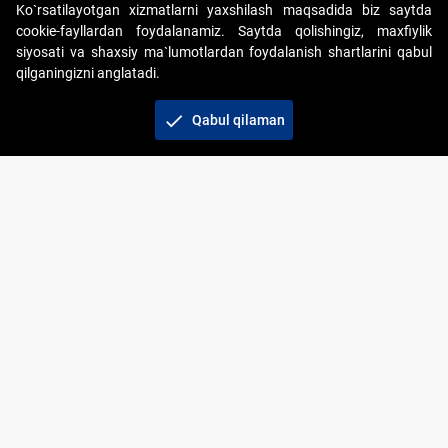
Ko`rsatilayotgan xizmatlarni yaxshilash maqsadida biz saytda
cookie-fayllardan foydalanamiz. Saytda qolishingiz, maxfiylik
siyosati va shaxsiy ma`lumotlardan foydalanish shartlarini qabul
qilganingizni anglatadi.
Copyright © 2017-2026. "Elektron onlayn-auksionlarni
tashkil etish" AJ. Barcha huquqlar himoyalangan
check
Qabul qilaman
To‘lov usullari
Bog‘lanish