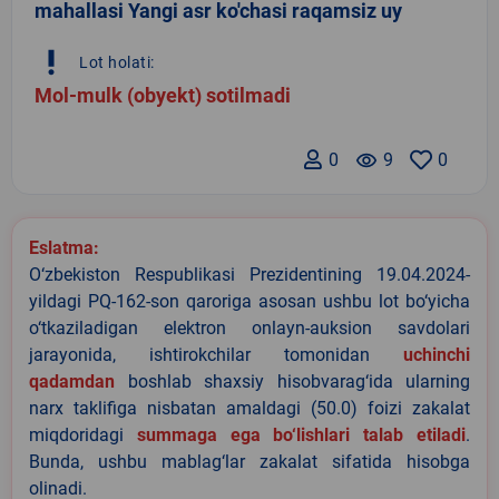
mahallasi Yangi asr ko'chasi raqamsiz uy
priority_high
Lot holati:
Mol-mulk (obyekt) sotilmadi
0
remove_red_eye
9
0
Eslatma:
O‘zbekiston Respublikasi Prezidentining 19.04.2024-
yildagi PQ-162-son qaroriga asosan ushbu lot bo‘yicha
o‘tkaziladigan elektron onlayn-auksion savdolari
jarayonida, ishtirokchilar tomonidan
uchinchi
qadamdan
boshlab shaxsiy hisobvarag‘ida ularning
narx taklifiga nisbatan amaldagi (50.0) foizi zakalat
miqdoridagi
summaga ega bo‘lishlari talab etiladi
.
Bunda, ushbu mablag‘lar zakalat sifatida hisobga
olinadi.