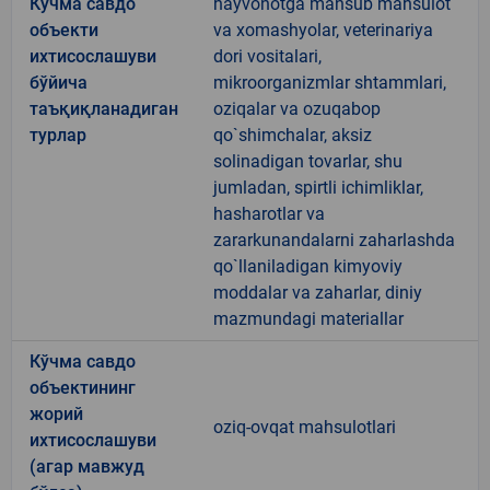
Кўчма савдо
hayvonotga mansub mahsulot
объекти
va xomashyolar, veterinariya
ихтисослашуви
dori vositalari,
бўйича
mikroorganizmlar shtammlari,
таъқиқланадиган
oziqalar va ozuqabop
турлар
qo`shimchalar, aksiz
solinadigan tovarlar, shu
jumladan, spirtli ichimliklar,
hasharotlar va
zararkunandalarni zaharlashda
qo`llaniladigan kimyoviy
moddalar va zaharlar, diniy
mazmundagi materiallar
Кўчма савдо
объектининг
жорий
oziq-ovqat mahsulotlari
ихтисослашуви
(агар мавжуд