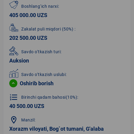
Boshlang‘ich narxi:
405 000.00 UZS
Zakalat puli miqdori
(50%)
:
202 500.00 UZS
Savdo o‘tkazish turi:
Auksion
Savdo o‘tkazish uslubi:
Oshirib borish
format_list_numbered
Birinchi qadam bahosi(10%):
40 500.00 UZS
location_on
Manzil:
Xorazm viloyati, Bog`ot tumani, G'alaba