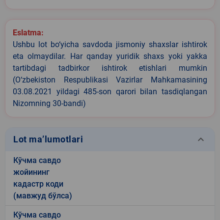
Eslatma:
Ushbu lot bo‘yicha savdoda jismoniy shaxslar ishtirok
eta olmaydilar. Har qanday yuridik shaxs yoki yakka
tartibdagi tadbirkor ishtirok etishlari mumkin
(O‘zbekiston Respublikasi Vazirlar Mahkamasining
03.08.2021 yildagi 485-son qarori bilan tasdiqlangan
Nizomning 30-bandi)
keyboard_arrow_down
Lot ma’lumotlari
Кўчма савдо
жойининг
кадастр коди
(мавжуд бўлса)
Кўчма савдо