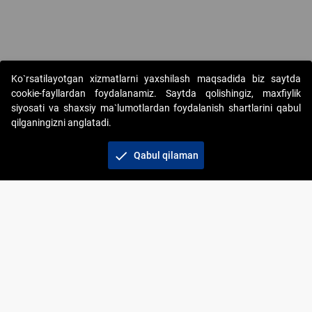
Copyright © 2017-2026. "Elektron onlayn-auksionlarni tashkil etish"
Ko`rsatilayotgan xizmatlarni yaxshilash maqsadida biz saytda
AJ. Barcha huquqlar himoyalangan
cookie-fayllardan foydalanamiz. Saytda qolishingiz, maxfiylik
siyosati va shaxsiy ma`lumotlardan foydalanish shartlarini qabul
qilganingizni anglatadi.
check
Qabul qilaman
+998 71 202-21-11
Veb-saytdagi axborot materiallaridan boshqa
shaxslar foydalanganda jamiyatning korporativ veb-
saytiga majburiy havolalar ko‘rsatilishi kerak