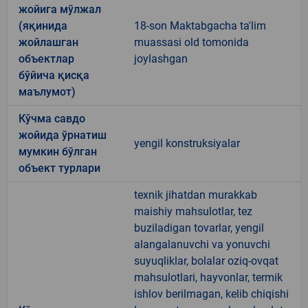
жойига мўлжал
(яқинида
18-son Maktabgacha ta'lim
жойлашган
muassasi old tomonida
объектлар
joylashgan
бўйича қисқа
маълумот)
Кўчма савдо
жойида ўрнатиш
yengil konstruksiyalar
мумкин бўлган
объект турлари
texnik jihatdan murakkab
maishiy mahsulotlar, tez
buziladigan tovarlar, yengil
alangalanuvchi va yonuvchi
suyuqliklar, bolalar oziq-ovqat
mahsulotlari, hayvonlar, termik
ishlov berilmagan, kelib chiqishi