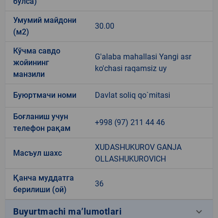
бўлса)
Умумий майдони
30.00
(м2)
Кўчма савдо
G'alaba mahallasi Yangi asr
жойининг
ko'chasi raqamsiz uy
манзили
Буюртмачи номи
Davlat soliq qo`mitasi
Боғланиш учун
+998 (97) 211 44 46
телефон рақам
XUDASHUKUROV GANJA
Масъул шахс
OLLASHUKUROVICH
Қанча муддатга
36
берилиши (ой)
keyboard_arrow_down
Buyurtmachi ma’lumotlari