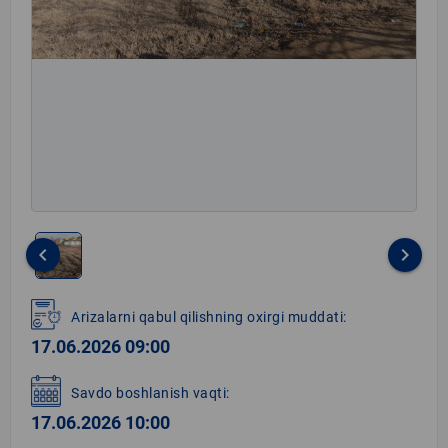
keyboard_arrow_left
keyboard_arrow_right
Item
1
Arizalarni qabul qilishning oxirgi muddati:
of
17.06.2026 09:00
1
Savdo boshlanish vaqti:
17.06.2026 10:00