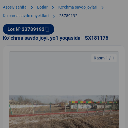
chevron_right
chevron_right
chevron_right
Asosiy sahifa
Lotlar
Koʻchma savdo joylari
chevron_right
Koʻchma savdo obyektlari
23789192
Lot № 23789192
content_copy
Ko`chma savdo joyi, yo`l yoqasida - SX181176
Rasm 1 / 1