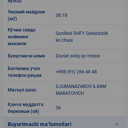
бўлса)
Умумий майдони
38.18
(м2)
Кўчма савдо
Qonlikol SHFY Garezsizlik
жойининг
ko`chasi
манзили
Буюртмачи номи
Davlat soliq qo`mitasi
Боғланиш учун
+998 (91) 266 48 48
телефон рақам
DJUMANAZAROV ILXAM
Масъул шахс
MARATOVICH
Қанча муддатга
36
берилиши (ой)
keyboard_arrow_down
Buyurtmachi ma’lumotlari