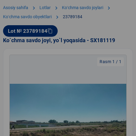
chevron_right
chevron_right
chevron_right
Asosiy sahifa
Lotlar
Koʻchma savdo joylari
chevron_right
Koʻchma savdo obyektlari
23789184
Lot № 23789184
content_copy
Ko`chma savdo joyi, yo`l yoqasida - SX181119
Rasm 1 / 1