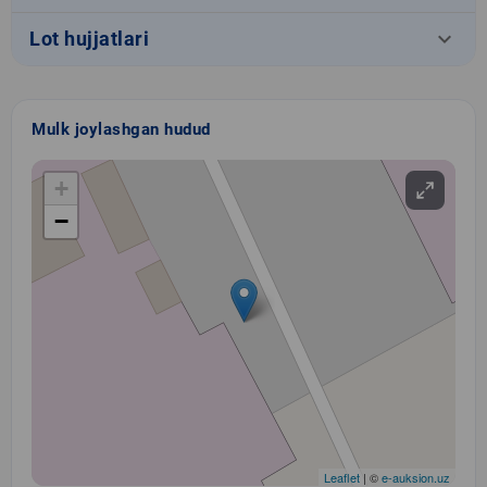
keyboard_arrow_down
Lot hujjatlari
Mulk joylashgan hudud
+
−
Leaflet
| ©
e-auksion.uz