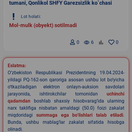
tumani, Qonlikol SHFY Garezsizlik ko`chasi
priority_high
Lot holati:
Mol-mulk (obyekt) sotilmadi
0
remove_red_eye
6
0
Eslatma:
O‘zbekiston Respublikasi Prezidentining 19.04.2024-
yildagi PQ-162-son qaroriga asosan ushbu lot bo‘yicha
o‘tkaziladigan elektron onlayn-auksion savdolari
jarayonida, ishtirokchilar tomonidan
uchinchi
qadamdan
boshlab shaxsiy hisobvarag‘ida ularning
narx taklifiga nisbatan amaldagi (50.0) foizi zakalat
miqdoridagi
summaga ega bo‘lishlari talab etiladi
.
Bunda, ushbu mablag‘lar zakalat sifatida hisobga
olinadi.