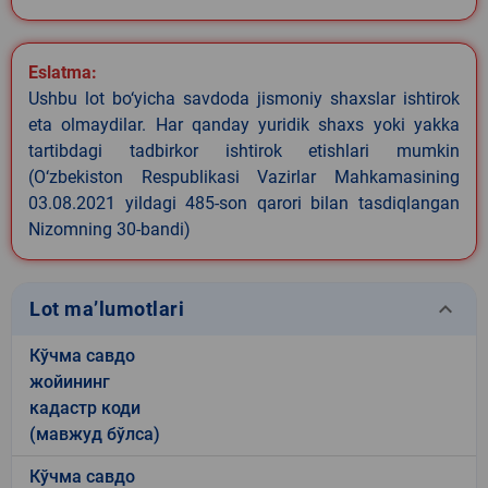
Eslatma:
Ushbu lot bo‘yicha savdoda jismoniy shaxslar ishtirok
eta olmaydilar. Har qanday yuridik shaxs yoki yakka
tartibdagi tadbirkor ishtirok etishlari mumkin
(O‘zbekiston Respublikasi Vazirlar Mahkamasining
03.08.2021 yildagi 485-son qarori bilan tasdiqlangan
Nizomning 30-bandi)
keyboard_arrow_down
Lot ma’lumotlari
Кўчма савдо
жойининг
кадастр коди
(мавжуд бўлса)
Кўчма савдо