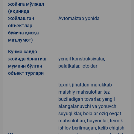
жойига мўлжал
(яқинида
жойлашган
Avtomaktab yonida
объектлар
бўйича қисқа
маълумот)
Кўчма савдо
жойида ўрнатиш
yengil konstruksiyalar,
мумкин бўлган
palatkalar, lotoklar
объект турлари
texnik jihatdan murakkab
maishiy mahsulotlar, tez
buziladigan tovarlar, yengil
alangalanuvchi va yonuvchi
suyuqliklar, bolalar oziq-ovqat
mahsulotlari, hayvonlar, termik
ishlov berilmagan, kelib chiqishi