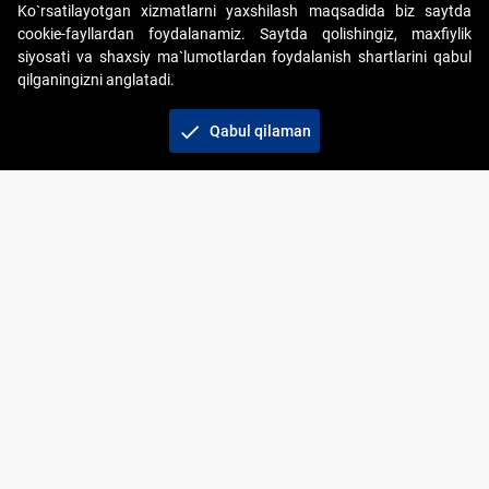
Ko`rsatilayotgan xizmatlarni yaxshilash maqsadida biz saytda
cookie-fayllardan foydalanamiz. Saytda qolishingiz, maxfiylik
siyosati va shaxsiy ma`lumotlardan foydalanish shartlarini qabul
qilganingizni anglatadi.
Copyright © 2017-2026. "Elektron onlayn-auksionlarni
tashkil etish" AJ. Barcha huquqlar himoyalangan
check
Qabul qilaman
To‘lov usullari
Bog‘lanish