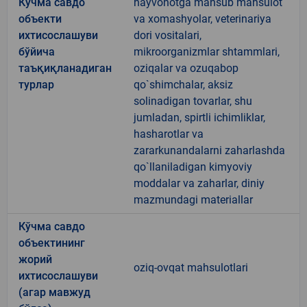
Кўчма савдо
hayvonotga mansub mahsulot
объекти
va xomashyolar, veterinariya
ихтисослашуви
dori vositalari,
бўйича
mikroorganizmlar shtammlari,
таъқиқланадиган
oziqalar va ozuqabop
турлар
qo`shimchalar, aksiz
solinadigan tovarlar, shu
jumladan, spirtli ichimliklar,
hasharotlar va
zararkunandalarni zaharlashda
qo`llaniladigan kimyoviy
moddalar va zaharlar, diniy
mazmundagi materiallar
Кўчма савдо
объектининг
жорий
oziq-ovqat mahsulotlari
ихтисослашуви
(агар мавжуд