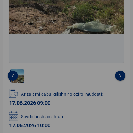
keyboard_arrow_left
keyboard_arrow_right
Item
1
Arizalarni qabul qilishning oxirgi muddati:
of
17.06.2026 09:00
1
Savdo boshlanish vaqti:
17.06.2026 10:00