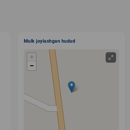
Mulk joylashgan hudud
+
−