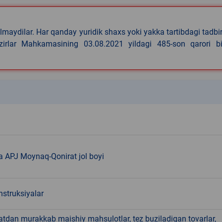
lmaydilar. Har qanday yuridik shaxs yoki yakka tartibdagi tadbi
azirlar Mahkamasining 03.08.2021 yildagi 485-son qarori bi
k
a APJ Moynaq-Qonirat jol boyi
nstruksiyalar
hatdan murakkab maishiy mahsulotlar, tez buziladigan tovarlar,