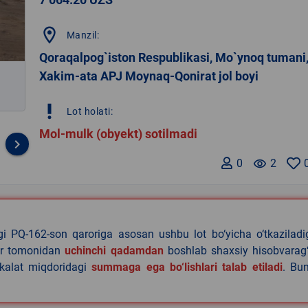
location_on
Manzil:
Qoraqalpog`iston Respublikasi, Mo`ynoq tumani
Xakim-ata APJ Moynaq-Qonirat jol boyi
priority_high
Lot holati:
Mol-mulk (obyekt) sotilmadi
keyboard_arrow_right
0
remove_red_eye
2
agi PQ-162-son qaroriga asosan ushbu lot bo‘yicha o‘tkazilad
lar tomonidan
uchinchi qadamdan
boshlab shaxsiy hisobvarag‘
akalat miqdoridagi
summaga ega bo‘lishlari talab etiladi
. Bu