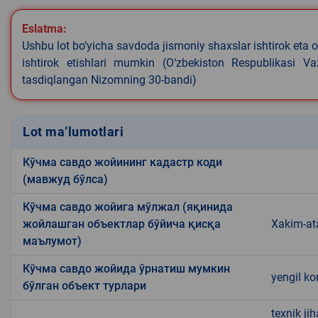
Eslatma:
Ushbu lot bo‘yicha savdoda jismoniy shaxslar ishtirok eta o
ishtirok etishlari mumkin (O‘zbekiston Respublikasi V
tasdiqlangan Nizomning 30-bandi)
Lot ma’lumotlari
Кўчма савдо жойининг кадастр коди
(мавжуд бўлса)
Кўчма савдо жойига мўлжал (яқинида
жойлашган объектлар бўйича қисқа
Xakim-at
маълумот)
Кўчма савдо жойида ўрнатиш мумкин
yengil ko
бўлган объект турлари
texnik ji