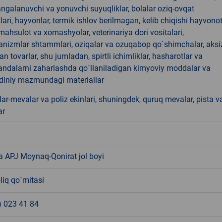
angalanuvchi va yonuvchi suyuqliklar, bolalar oziq-ovqat
ari, hayvonlar, termik ishlov berilmagan, kelib chiqishi hayvono
hsulot va xomashyolar, veterinariya dori vositalari,
anizmlar shtammlari, oziqalar va ozuqabop qo`shimchalar, aksi
an tovarlar, shu jumladan, spirtli ichimliklar, hasharotlar va
andalarni zaharlashda qo`llaniladigan kimyoviy moddalar va
 diniy mazmundagi materiallar
ar-mevalar va poliz ekinlari, shuningdek, quruq mevalar, pista v
ar
a APJ Moynaq-Qonirat jol boyi
liq qo`mitasi
) 023 41 84