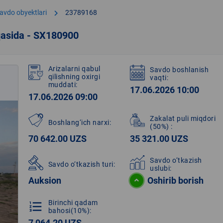
chevron_right
avdo obyektlari
23789168
qasida - SX180900
Arizalarni qabul
Savdo boshlanish
qilishning oxirgi
vaqti:
muddati:
17.06.2026 10:00
17.06.2026 09:00
Zakalat puli miqdori
Boshlang‘ich narxi:
(50%)
:
70 642.00 UZS
35 321.00 UZS
Savdo o‘tkazish
Savdo o‘tkazish turi:
uslubi:
Auksion
Oshirib borish
Birinchi qadam
format_list_numbered
bahosi(10%):
7 064.20 UZS