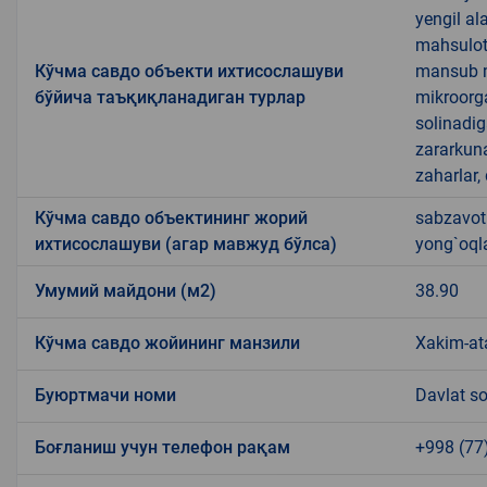
yengil al
mahsulotl
Кўчма савдо объекти ихтисослашуви
mansub ma
бўйича таъқиқланадиган турлар
mikroorg
solinadig
zararkun
zaharlar,
Кўчма савдо объектининг жорий
sabzavotl
ихтисослашуви (агар мавжуд бўлса)
yong`oql
Умумий майдони (м2)
38.90
Кўчма савдо жойининг манзили
Xakim-at
Буюртмачи номи
Davlat so
Боғланиш учун телефон рақам
+998 (77