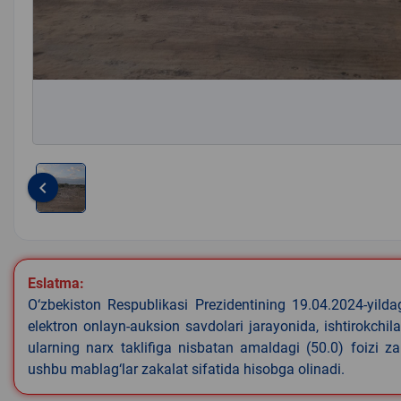
keyboard_arrow_left
Item
1
of
1
Eslatma:
O‘zbekiston Respublikasi Prezidentining 19.04.2024-yild
elektron onlayn-auksion savdolari jarayonida, ishtirokchi
ularning narx taklifiga nisbatan amaldagi (50.0) foizi z
ushbu mablag‘lar zakalat sifatida hisobga olinadi.