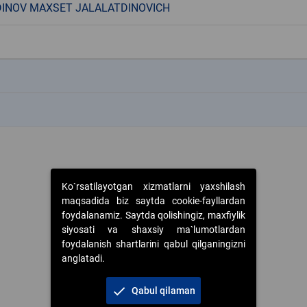
INOV MAXSET JALALATDINOVICH
k
k
Ko`rsatilayotgan xizmatlarni yaxshilash
maqsadida biz saytda cookie-fayllardan
foydalanamiz. Saytda qolishingiz, maxfiylik
siyosati va shaxsiy ma`lumotlardan
foydalanish shartlarini qabul qilganingizni
anglatadi.
check
Qabul qilaman