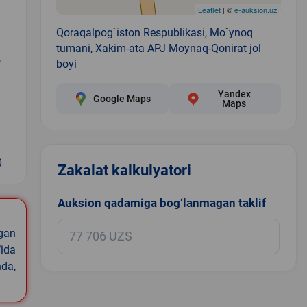
Leaflet
| ©
e-auksion.uz
Qoraqalpog`iston Respublikasi, Mo`ynoq
tumani, Xakim-ata APJ Moynaq-Qonirat jol
,
boyi
Yandex
Google Maps
Maps
0
Zakalat kalkulyatori
Auksion qadamiga bog‘lanmagan taklif
igan
ida
nda,