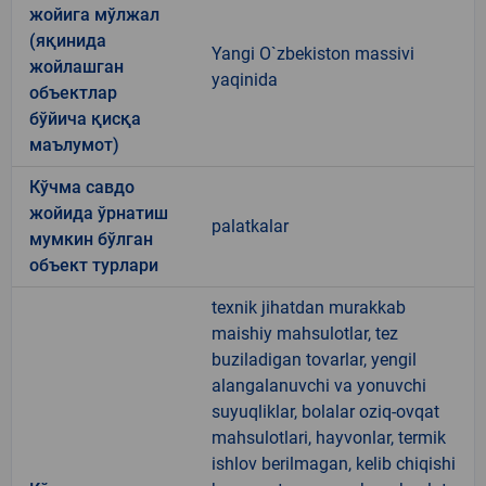
жойига мўлжал
(яқинида
Yangi O`zbekiston massivi
жойлашган
yaqinida
объектлар
бўйича қисқа
маълумот)
Кўчма савдо
жойида ўрнатиш
palatkalar
мумкин бўлган
объект турлари
texnik jihatdan murakkab
maishiy mahsulotlar, tez
buziladigan tovarlar, yengil
alangalanuvchi va yonuvchi
suyuqliklar, bolalar oziq-ovqat
mahsulotlari, hayvonlar, termik
ishlov berilmagan, kelib chiqishi