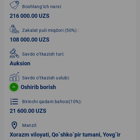
Boshlang‘ich narxi:
216 000.00 UZS
Zakalat puli miqdori
(50%)
:
108 000.00 UZS
Savdo o‘tkazish turi:
Auksion
Savdo o‘tkazish uslubi:
Oshirib borish
format_list_numbered
Birinchi qadam bahosi(10%):
21 600.00 UZS
location_on
Manzil:
Xorazm viloyati, Qo`shko`pir tumani, Yovg`ir