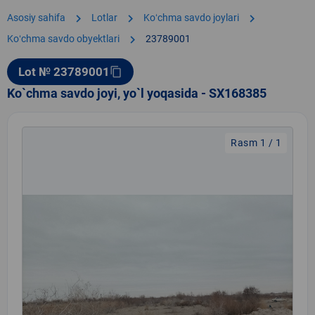
chevron_right
chevron_right
chevron_right
Asosiy sahifa
Lotlar
Koʻchma savdo joylari
chevron_right
Koʻchma savdo obyektlari
23789001
Lot № 23789001
content_copy
Ko`chma savdo joyi, yo`l yoqasida - SX168385
Rasm 1 / 1