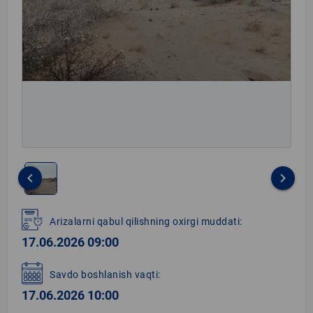
keyboard_arrow_left
keyboard_arrow_right
Item
1
Arizalarni qabul qilishning oxirgi muddati:
of
17.06.2026 09:00
1
Savdo boshlanish vaqti:
17.06.2026 10:00