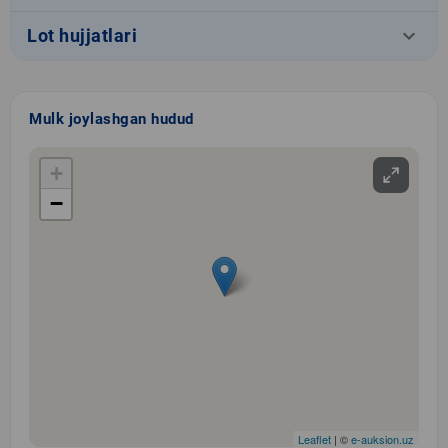
keyboard_arrow_down
Lot hujjatlari
Mulk joylashgan hudud
+
−
Leaflet
| ©
e-auksion.uz