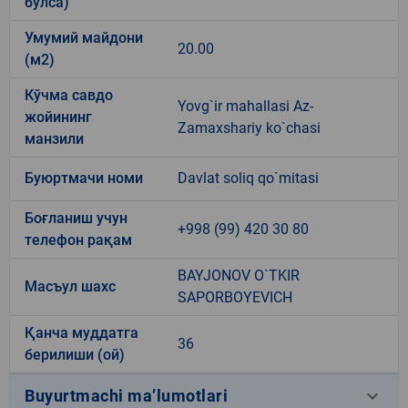
бўлса)
Умумий майдони
20.00
(м2)
Кўчма савдо
Yovg`ir mahallasi Az-
жойининг
Zamaxshariy ko`chasi
манзили
Буюртмачи номи
Davlat soliq qo`mitasi
Боғланиш учун
+998 (99) 420 30 80
телефон рақам
BAYJONOV O`TKIR
Масъул шахс
SAPORBOYEVICH
Қанча муддатга
36
берилиши (ой)
keyboard_arrow_down
Buyurtmachi ma’lumotlari