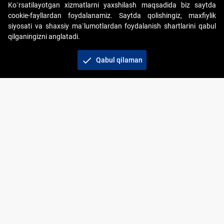
Ko`rsatilayotgan xizmatlarni yaxshilash maqsadida biz saytda
cookie-fayllardan foydalanamiz. Saytda qolishingiz, maxfiylik
siyosati va shaxsiy ma`lumotlardan foydalanish shartlarini qabul
qilganingizni anglatadi.
Copyright © 2017-2026. "Elektron onlayn-auksionlarni
tashkil etish" AJ. Barcha huquqlar himoyalangan
check
Qabul qilaman
To‘lov usullari
Bog‘lanish