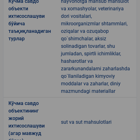
Кўчма савдо
hayvonotga mansub mahsulot
объекти
va xomashyolar, veterinariya
ихтисослашуви
dori vositalari,
бўйича
mikroorganizmlar shtammlari,
таъқиқланадиган
oziqalar va ozuqabop
турлар
qo`shimchalar, aksiz
solinadigan tovarlar, shu
jumladan, spirtli ichimliklar,
hasharotlar va
zararkunandalarni zaharlashda
qo`llaniladigan kimyoviy
moddalar va zaharlar, diniy
mazmundagi materiallar
Кўчма савдо
объектининг
жорий
sut va sut mahsulotlari
ихтисослашуви
(агар мавжуд