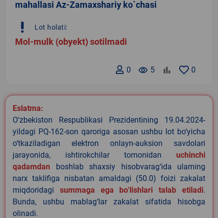
mahallasi Az-Zamaxshariy ko`chasi
priority_high
Lot holati:
Mol-mulk (obyekt) sotilmadi
0
remove_red_eye
5
0
Eslatma:
O‘zbekiston Respublikasi Prezidentining 19.04.2024-
yildagi PQ-162-son qaroriga asosan ushbu lot bo‘yicha
o‘tkaziladigan elektron onlayn-auksion savdolari
jarayonida, ishtirokchilar tomonidan
uchinchi
qadamdan
boshlab shaxsiy hisobvarag‘ida ularning
narx taklifiga nisbatan amaldagi (50.0) foizi zakalat
miqdoridagi
summaga ega bo‘lishlari talab etiladi
.
Bunda, ushbu mablag‘lar zakalat sifatida hisobga
olinadi.