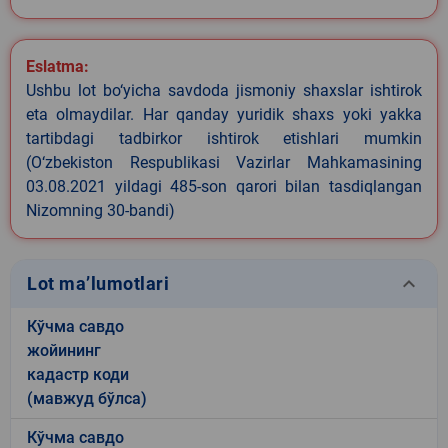
Eslatma:
Ushbu lot bo‘yicha savdoda jismoniy shaxslar ishtirok
eta olmaydilar. Har qanday yuridik shaxs yoki yakka
tartibdagi tadbirkor ishtirok etishlari mumkin
(O‘zbekiston Respublikasi Vazirlar Mahkamasining
03.08.2021 yildagi 485-son qarori bilan tasdiqlangan
Nizomning 30-bandi)
keyboard_arrow_down
Lot ma’lumotlari
Кўчма савдо
жойининг
кадастр коди
(мавжуд бўлса)
Кўчма савдо