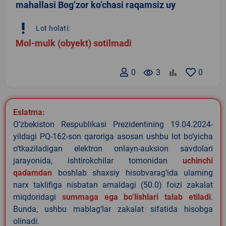
mahallasi Bog’zor ko’chasi raqamsiz uy
priority_high
Lot holati:
Mol-mulk (obyekt) sotilmadi
0
remove_red_eye
3
0
Eslatma:
O‘zbekiston Respublikasi Prezidentining 19.04.2024-
yildagi PQ-162-son qaroriga asosan ushbu lot bo‘yicha
o‘tkaziladigan elektron onlayn-auksion savdolari
jarayonida, ishtirokchilar tomonidan
uchinchi
qadamdan
boshlab shaxsiy hisobvarag‘ida ularning
narx taklifiga nisbatan amaldagi (50.0) foizi zakalat
miqdoridagi
summaga ega bo‘lishlari talab etiladi
.
Bunda, ushbu mablag‘lar zakalat sifatida hisobga
olinadi.