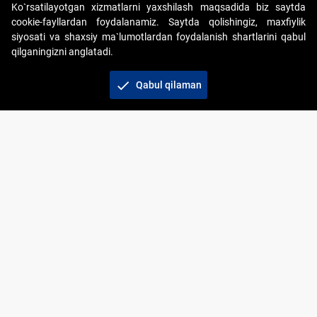
Ko`rsatilayotgan xizmatlarni yaxshilash maqsadida biz saytda
cookie-fayllardan foydalanamiz. Saytda qolishingiz, maxfiylik
siyosati va shaxsiy ma`lumotlardan foydalanish shartlarini qabul
qilganingizni anglatadi.
Copyright © 2017-2026. "Elektron onlayn-auksionlarni
tashkil etish" AJ. Barcha huquqlar himoyalangan
check
Qabul qilaman
To‘lov usullari
Bog‘lanish