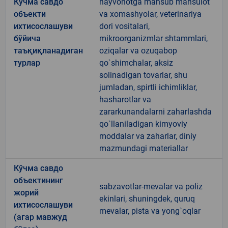
Кўчма савдо
hayvonotga mansub mahsulot
объекти
va xomashyolar, veterinariya
ихтисослашуви
dori vositalari,
бўйича
mikroorganizmlar shtammlari,
таъқиқланадиган
oziqalar va ozuqabop
турлар
qo`shimchalar, aksiz
solinadigan tovarlar, shu
jumladan, spirtli ichimliklar,
hasharotlar va
zararkunandalarni zaharlashda
qo`llaniladigan kimyoviy
moddalar va zaharlar, diniy
mazmundagi materiallar
Кўчма савдо
объектининг
sabzavotlar-mevalar va poliz
жорий
ekinlari, shuningdek, quruq
ихтисослашуви
mevalar, pista va yong`oqlar
(агар мавжуд