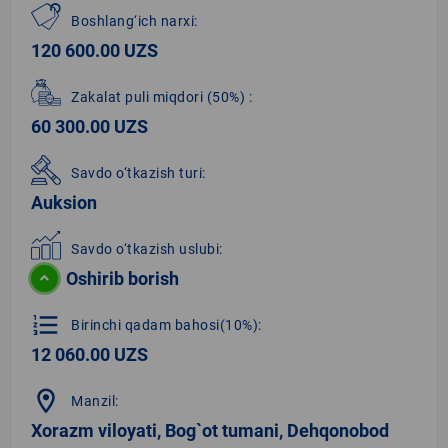
Boshlang‘ich narxi:
120 600.00 UZS
Zakalat puli miqdori
(50%)
:
60 300.00 UZS
Savdo o‘tkazish turi:
Auksion
Savdo o‘tkazish uslubi:
Oshirib borish
format_list_numbered
Birinchi qadam bahosi(10%):
12 060.00 UZS
location_on
Manzil:
Xorazm viloyati, Bog`ot tumani, Dehqonobod