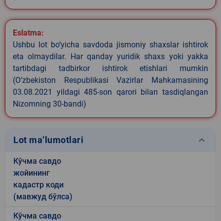
Eslatma:
Ushbu lot bo‘yicha savdoda jismoniy shaxslar ishtirok
eta olmaydilar. Har qanday yuridik shaxs yoki yakka
tartibdagi tadbirkor ishtirok etishlari mumkin
(O‘zbekiston Respublikasi Vazirlar Mahkamasining
03.08.2021 yildagi 485-son qarori bilan tasdiqlangan
Nizomning 30-bandi)
keyboard_arrow_down
Lot ma’lumotlari
Кўчма савдо
жойининг
кадастр коди
(мавжуд бўлса)
Кўчма савдо