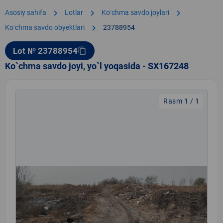
chevron_right
chevron_right
chevron_right
Asosiy sahifa
Lotlar
Koʻchma savdo joylari
chevron_right
Koʻchma savdo obyektlari
23788954
Lot № 23788954
content_copy
Ko`chma savdo joyi, yo`l yoqasida - SX167248
Rasm 1 / 1