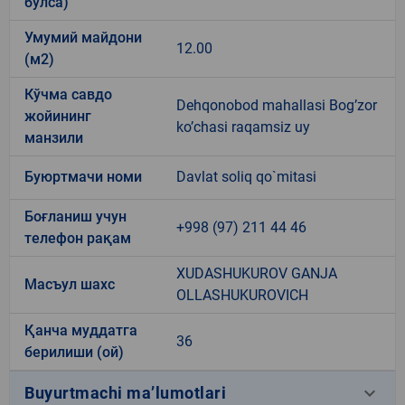
бўлса)
Умумий майдони
12.00
(м2)
Кўчма савдо
Dehqonobod mahallasi Bog’zor
жойининг
ko’chasi raqamsiz uy
манзили
Буюртмачи номи
Davlat soliq qo`mitasi
Боғланиш учун
+998 (97) 211 44 46
телефон рақам
XUDASHUKUROV GANJA
Масъул шахс
OLLASHUKUROVICH
Қанча муддатга
36
берилиши (ой)
keyboard_arrow_down
Buyurtmachi ma’lumotlari