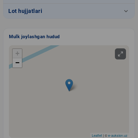
keyboard_arrow_down
Lot hujjatlari
Mulk joylashgan hudud
+
−
Leaflet
| ©
e-auksion.uz