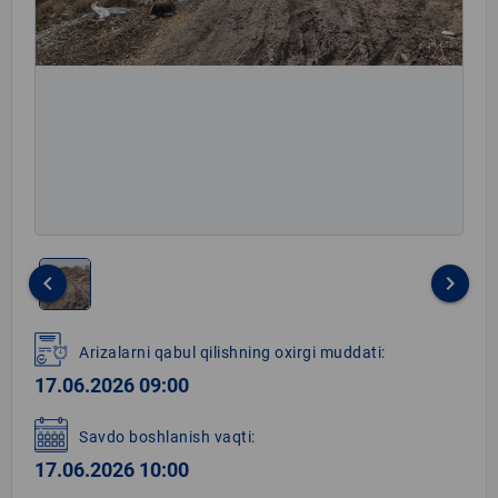
keyboard_arrow_left
keyboard_arrow_right
Item
1
Arizalarni qabul qilishning oxirgi muddati:
of
17.06.2026 09:00
1
Savdo boshlanish vaqti:
17.06.2026 10:00