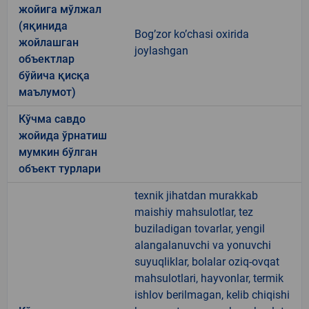
жойига мўлжал
(яқинида
Bog’zor ko’chasi oxirida
жойлашган
joylashgan
объектлар
бўйича қисқа
маълумот)
Кўчма савдо
жойида ўрнатиш
мумкин бўлган
объект турлари
texnik jihatdan murakkab
maishiy mahsulotlar, tez
buziladigan tovarlar, yengil
alangalanuvchi va yonuvchi
suyuqliklar, bolalar oziq-ovqat
mahsulotlari, hayvonlar, termik
ishlov berilmagan, kelib chiqishi