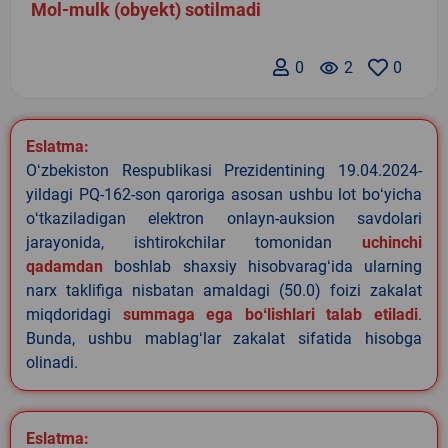
Mol-mulk (obyekt) sotilmadi
0
remove_red_eye
2
0
Eslatma:
Oʻzbekiston Respublikasi Prezidentining 19.04.2024-
yildagi PQ-162-son qaroriga asosan ushbu lot boʻyicha
oʻtkaziladigan elektron onlayn-auksion savdolari
jarayonida, ishtirokchilar tomonidan
uchinchi
qadamdan
boshlab shaxsiy hisobvaragʻida ularning
narx taklifiga nisbatan amaldagi (50.0) foizi zakalat
miqdoridagi
summaga ega boʻlishlari talab etiladi
.
Bunda, ushbu mablagʻlar zakalat sifatida hisobga
olinadi.
Eslatma: