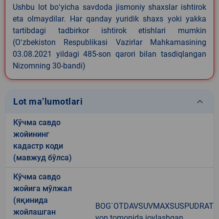
Ushbu lot boʻyicha savdoda jismoniy shaxslar ishtirok
eta olmaydilar. Har qanday yuridik shaxs yoki yakka
tartibdagi tadbirkor ishtirok etishlari mumkin
(Oʻzbekiston Respublikasi Vazirlar Mahkamasining
03.08.2021 yildagi 485-son qarori bilan tasdiqlangan
Nizomning 30-bandi)
keyboard_arrow_down
Lot ma’lumotlari
Кўчма савдо
жойининг
кадастр коди
(мавжуд бўлса)
Кўчма савдо
жойига мўлжал
(яқинида
BOG`OTDAVSUVMAXSUSPUDRAT
жойлашган
yon tomonida joylashgan