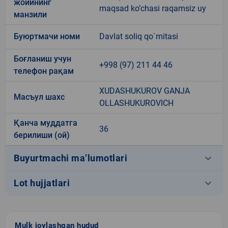
жойининг
maqsad ko’chasi raqamsiz uy
манзили
Буюртмачи номи
Davlat soliq qo`mitasi
Боғланиш учун
+998 (97) 211 44 46
телефон рақам
XUDASHUKUROV GANJA
Масъул шахс
OLLASHUKUROVICH
Қанча муддатга
36
берилиши (ой)
keyboard_arrow_down
Buyurtmachi ma’lumotlari
keyboard_arrow_down
Lot hujjatlari
Mulk joylashgan hudud