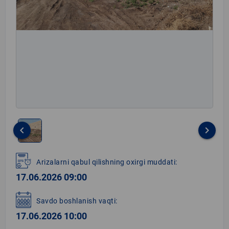
keyboard_arrow_left
keyboard_arrow_right
Item
1
Arizalarni qabul qilishning oxirgi muddati:
of
17.06.2026 09:00
1
Savdo boshlanish vaqti:
17.06.2026 10:00