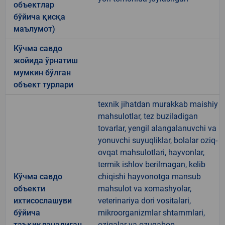
объектлар
бўйича қисқа
маълумот)
Кўчма савдо
жойида ўрнатиш
мумкин бўлган
объект турлари
texnik jihatdan murakkab maishiy
mahsulotlar, tez buziladigan
tovarlar, yengil alangalanuvchi va
yonuvchi suyuqliklar, bolalar oziq-
ovqat mahsulotlari, hayvonlar,
termik ishlov berilmagan, kelib
Кўчма савдо
chiqishi hayvonotga mansub
объекти
mahsulot va xomashyolar,
ихтисослашуви
veterinariya dori vositalari,
бўйича
mikroorganizmlar shtammlari,
таъқиқланадиган
oziqalar va ozuqabop