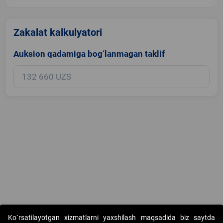
Zakalat kalkulyatori
Auksion qadamiga bog‘lanmagan taklif
Copyright © 2017-2026. "Elektron onlayn-auksionlarni tashkil etish"
Ko`rsatilayotgan xizmatlarni yaxshilash maqsadida biz saytda