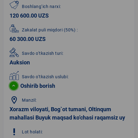
Boshlang‘ich narxi:
120 600.00 UZS
Zakalat puli miqdori
(50%)
:
60 300.00 UZS
Savdo o‘tkazish turi:
Auksion
Savdo o‘tkazish uslubi:
Oshirib borish
location_on
Manzil:
Xorazm viloyati, Bog`ot tumani, Oltinqum
mahallasi Buyuk maqsad ko’chasi raqamsiz uy
priority_high
Lot holati: