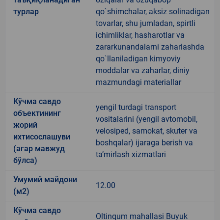
турлар
qo`shimchalar, aksiz solinadigan
tovarlar, shu jumladan, spirtli
ichimliklar, hasharotlar va
zararkunandalarni zaharlashda
qo`llaniladigan kimyoviy
moddalar va zaharlar, diniy
mazmundagi materiallar
Кўчма савдо
yengil turdagi transport
объектининг
vositalarini (yengil avtomobil,
жорий
velosiped, samokat, skuter va
ихтисослашуви
boshqalar) ijaraga berish va
(агар мавжуд
taʼmirlash xizmatlari
бўлса)
Умумий майдони
12.00
(м2)
Кўчма савдо
Oltinqum mahallasi Buyuk