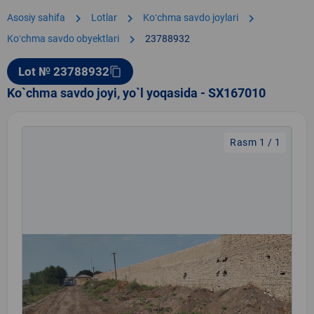
chevron_right
chevron_right
chevron_right
Asosiy sahifa
Lotlar
Koʻchma savdo joylari
chevron_right
Koʻchma savdo obyektlari
23788932
Lot № 23788932
content_copy
Ko`chma savdo joyi, yo`l yoqasida - SX167010
Rasm 1 / 1